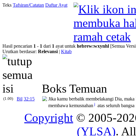
Teks
Tafsiran/Catatan
Daftar Ayat
Hasil pencarian
1
-
1
dari
1
ayat untuk
hebrew
:
wxynhl
[Semua Versi
Urutkan berdasar:
Relevansi
|
Kitab
Boks Temuan
(1.00)
Bil
32:15
Jika kamu berbalik membelakangi Dia, maka 
j
membawa kemusnahan
atas seluruh bangsa 
Copyright
© 2005-20
(YLSA)
. Al