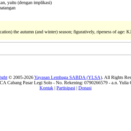
an, yaitu (dengan implikasi)
matangan
ication) the autumn (and winter) season; figuratively, ripeness of age: K
ight
© 2005-2026
Yayasan Lembaga SABDA (YLSA)
. All Rights Re
A Cabang Pasar Legi Solo - No. Rekening: 0790266579 - a.n. Yulia 
Kontak
|
Partisipasi
|
Donasi