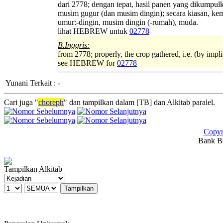
dari 2778; dengan tepat, hasil panen yang dikumpulk
musim gugur (dan musim dingin); secara kiasan, ke
umur:-dingin, musim dingin (-rumah), muda.
lihat HEBREW untuk
02778
B.Inggris:
from 2778; properly, the crop gathered, i.e. (by impl
see HEBREW for
02778
Yunani Terkait
:
-
Cari juga "
choreph
" dan tampilkan dalam [TB] dan Alkitab paralel.
Copyr
Bank BC
Tampilkan Alkitab