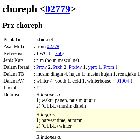
choreph <
02779
>
Prx
choreph
Pelafalan
:
kho'-ref
Asal Mula
:
from
02778
Referensi
:
TWOT -
750
a
Jenis Kata
:
n m (noun masculine)
Dalam Ibrani
:
Prxw
2,
Prxh
2,
Prxbw
1,
yprx
1,
Prxm
1
Dalam TB
:
musim dingin 4, hujan 1, musim hujan 1, remajaku 1
Dalam AV
:
winter 4, youth 1, cold 1, winterhouse +
01004
1
Jumlah
:
7
Definisi
:
B.Indonesia:
1) waktu panen, musim gugur
2) (CLBL) musim dingin
B.Inggris:
1) harvest time, autumn
2) (CLBL) winter
B.Indonesia: