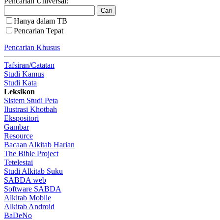
Pencarian Universal:
Hanya dalam TB
Pencarian Tepat
Pencarian Khusus
Tafsiran/Catatan
Studi Kamus
Studi Kata
Leksikon
Sistem Studi Peta
Ilustrasi Khotbah
Ekspositori
Gambar
Resource
Bacaan Alkitab Harian
The Bible Project
Tetelestai
Studi Alkitab Suku
SABDA web
Software SABDA
Alkitab Mobile
Alkitab Android
BaDeNo