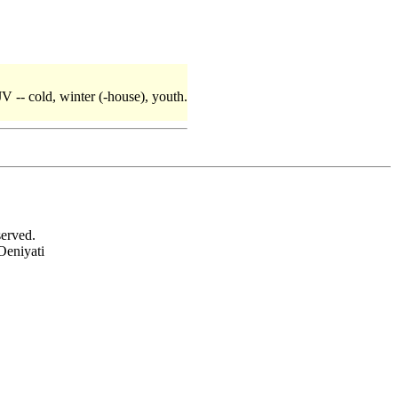
JV -- cold, winter (-house), youth.
served.
Oeniyati