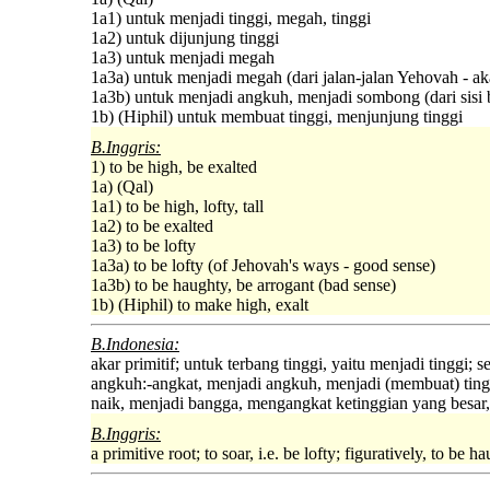
1a1) untuk menjadi tinggi, megah, tinggi
1a2) untuk dijunjung tinggi
1a3) untuk menjadi megah
1a3a) untuk menjadi megah (dari jalan-jalan Yehovah - aka
1a3b) untuk menjadi angkuh, menjadi sombong (dari sisi 
1b) (Hiphil) untuk membuat tinggi, menjunjung tinggi
B.Inggris:
1) to be high, be exalted
1a) (Qal)
1a1) to be high, lofty, tall
1a2) to be exalted
1a3) to be lofty
1a3a) to be lofty (of Jehovah's ways - good sense)
1a3b) to be haughty, be arrogant (bad sense)
1b) (Hiphil) to make high, exalt
B.Indonesia:
akar primitif; untuk terbang tinggi, yaitu menjadi tinggi; 
angkuh:-angkat, menjadi angkuh, menjadi (membuat) ting
naik, menjadi bangga, mengangkat ketinggian yang besar, 
B.Inggris:
a primitive root; to soar, i.e. be lofty; figuratively, to b