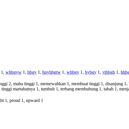
1,
whbgyw
1,
hbgy
1,
hnyhbgtw
1,
whbgy
1,
hybgy
1,
ythbgh
1,
hhbg
 tinggi 2, maha tinggi 1, memewahkan 1, membuat tinggi 1, disanjung 1, 
 1, tinggi martabatnya 1, tumbuh 1, terbang membubung 1, tabah 1, men
ight 1, proud 1, upward 1