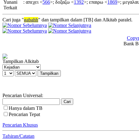
Yunani
:
απεχει <
566
>; δοξαζω <
1392
>; επαιρω <
1869
>; μεγαλα
Terkait
Cari juga "
gabahh
" dan tampilkan dalam [TB] dan Alkitab paralel.
Copyr
Bank BC
Tampilkan Alkitab
Pencarian Universal:
Hanya dalam TB
Pencarian Tepat
Pencarian Khusus
Tafsiran/Catatan