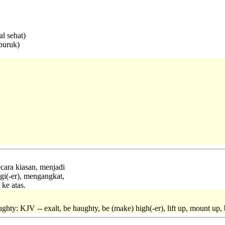
l sehat)
buruk)
secara kiasan, menjadi
gi(-er), mengangkat,
ke atas.
e haughty: KJV -- exalt, be haughty, be (make) high(-er), lift up, mount up