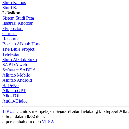
Studi Kamus
Studi Kata
Leksikon
Sistem Studi Peta
Ilustrasi Khotbah
Ekspositori
Gambar
Resource
Bacaan Alkitab Harian
The Bible Project
Tetelestai
Studi Alkitab Suku
SABDA web
Software SABDA
Alkitab Mobile
Alkitab Android
BaDeNo
Alkitab GPT
Alki-TOP
Audio-Diglot
TIP #21
: Untuk mempelajari Sejarah/Latar Belakang kitab/pasal Alki
dibuat dalam
0.02
detik
dipersembahkan oleh
YLSA