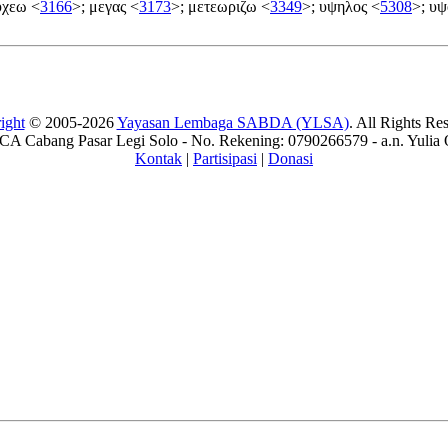
υχεω <
3166
>; μεγας <
3173
>; μετεωριζω <
3349
>; υψηλος <
5308
>; υ
ight
© 2005-2026
Yayasan Lembaga SABDA (YLSA)
. All Rights Re
A Cabang Pasar Legi Solo - No. Rekening: 0790266579 - a.n. Yulia 
Kontak
|
Partisipasi
|
Donasi