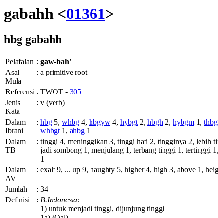
gabahh <
01361
>
hbg
gabahh
Pelafalan
:
gaw-bah'
Asal
:
a primitive root
Mula
Referensi
:
TWOT -
305
Jenis
:
v (verb)
Kata
Dalam
:
hbg
5,
whbg
4,
hbgyw
4,
hybgt
2,
hbgh
2,
hybgm
1,
thbg
Ibrani
whbgt
1,
ahbg
1
Dalam
:
tinggi 4, meninggikan 3, tinggi hati 2, tingginya 2, lebih
TB
jadi sombong 1, menjulang 1, terbang tinggi 1, tertinggi
1
Dalam
:
exalt 9, ... up 9, haughty 5, higher 4, high 3, above 1, he
AV
Jumlah
:
34
Definisi
:
B.Indonesia:
1) untuk menjadi tinggi, dijunjung tinggi
1a) (Qal)