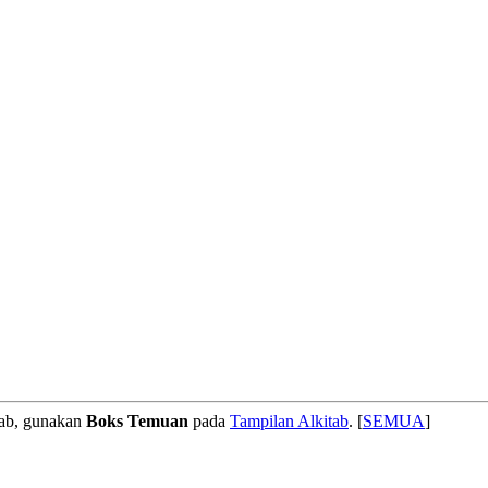
tab, gunakan
Boks Temuan
pada
Tampilan Alkitab
. [
SEMUA
]