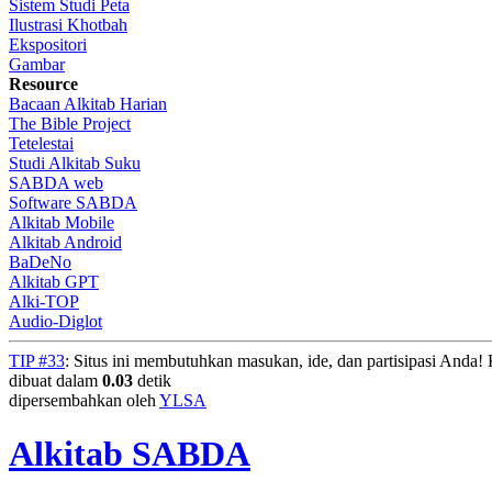
Sistem Studi Peta
Ilustrasi Khotbah
Ekspositori
Gambar
Resource
Bacaan Alkitab Harian
The Bible Project
Tetelestai
Studi Alkitab Suku
SABDA web
Software SABDA
Alkitab Mobile
Alkitab Android
BaDeNo
Alkitab GPT
Alki-TOP
Audio-Diglot
TIP #33
: Situs ini membutuhkan masukan, ide, dan partisipasi Anda
dibuat dalam
0.03
detik
dipersembahkan oleh
YLSA
Alkitab SABDA