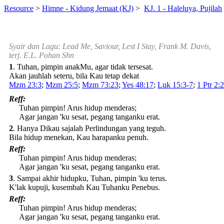
Resource
>
Himne - Kidung Jemaat (KJ)
>
KJ. 1 - Haleluya, Pujilah
Syair dan Lagu:
Lead Me, Saviour, Lest I Stay,
Frank M. Davis,
terj. E.L. Pohan Shn
1
. Tuhan, pimpin anakMu, agar tidak tersesat.
Akan jauhlah seteru, bila Kau tetap dekat
Mzm 23:3
;
Mzm 25:5
;
Mzm 73:23
;
Yes 48:17
;
Luk 15:3-7
;
1 Ptr 2:
Reff:
Tuhan pimpin! Arus hidup menderas;
Agar jangan 'ku sesat, pegang tanganku erat.
2
. Hanya Dikau sajalah Perlindungan yang teguh.
Bila hidup menekan, Kau harapanku penuh.
Reff:
Tuhan pimpin! Arus hidup menderas;
Agar jangan 'ku sesat, pegang tanganku erat.
3
. Sampai akhir hidupku, Tuhan, pimpin 'ku terus.
K'lak kupuji, kusembah Kau Tuhanku Penebus.
Reff:
Tuhan pimpin! Arus hidup menderas;
Agar jangan 'ku sesat, pegang tanganku erat.