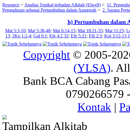
Resource
>
Analisa Topikal terhadap Alkitab (Elwell)
>
11. Pengudu
Pengudusan sebagai Pertumbuhan dalam Anugerah
>
2. Sarana Per
h) Pertumbuhan dalam A
Mat 5:3-10
;
Mat 5:38-48
;
Mat 6:14-15
;
Mat 18:21-35
;
Mar 11:25
;
L
13
;
2Ko 1:2-4
;
Gal 6:1
;
Efe 4:2,32
;
Efe 5:21
;
Fili 2:3
;
Kol 3:12-13,
Copyright
© 2005-20
(YLSA)
. Al
Bank BCA Cabang Pasar
0790266579 - 
Kontak
|
Pa
Tampilkan Alkitab