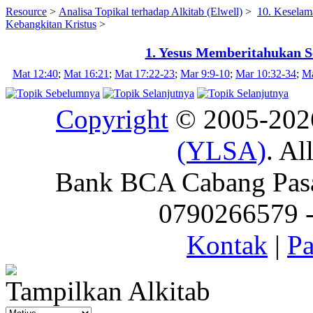
Resource
>
Analisa Topikal terhadap Alkitab (Elwell)
>
10. Keselam
Kebangkitan Kristus
>
1. Yesus Memberitahukan 
Mat 12:40
;
Mat 16:21
;
Mat 17:22-23
;
Mar 9:9-10
;
Mar 10:32-34
;
Ma
Copyright
© 2005-20
(YLSA)
. Al
Bank BCA Cabang Pasar
0790266579 - 
Kontak
|
Pa
Tampilkan Alkitab