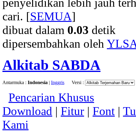
penyelidikan lebih jauh te
cari. [
SEMUA
]
dibuat dalam
0.03
detik
dipersembahkan oleh
YLS
Alkitab SABDA
Antarmuka :
Indonesia
|
Inggris
Versi :
Pencarian Khusus
Download
|
Fitur
|
Font
|
Tu
Kami