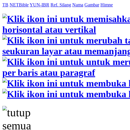
TB
NETBible
YUN-IBR
Ref. Silang
Nama
Gambar
Himne