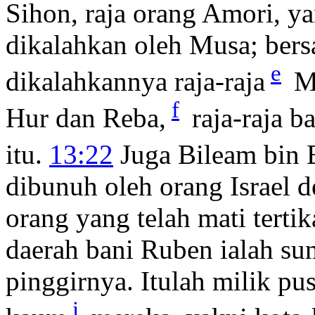
Sihon, raja orang Amori, y
dikalahkan oleh Musa; bers
e
dikalahkannya raja-raja
Mi
f
Hur dan Reba,
raja-raja 
itu.
13:22
Juga Bileam bin 
dibunuh oleh orang Israel d
orang yang telah mati tert
daerah bani Ruben ialah su
pinggirnya. Itulah milik p
i