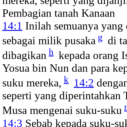
mereka, seperti yang dijan
Pembagian tanah Kanaan
14:1
Inilah semuanya yang d
g
sebagai milik pusaka
di t
h
dibagikan
kepada orang Is
Yosua bin Nun dan para kep
k
suku mereka,
14:2
dengan
seperti yang diperintahka
Musa mengenai suku-suku
14:3
Sebab kepada suku-suk