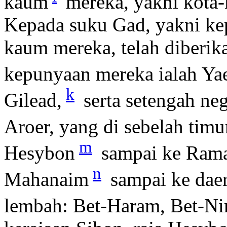
kaum
mereka, yakni kota-
Kepada suku Gad, yakni ke
kaum mereka, telah diberik
kepunyaan mereka ialah Ya
k
Gilead,
serta setengah ne
Aroer, yang di sebelah timu
m
Hesybon
sampai ke Rama
n
Mahanaim
sampai ke daer
lembah: Bet-Haram, Bet-Ni