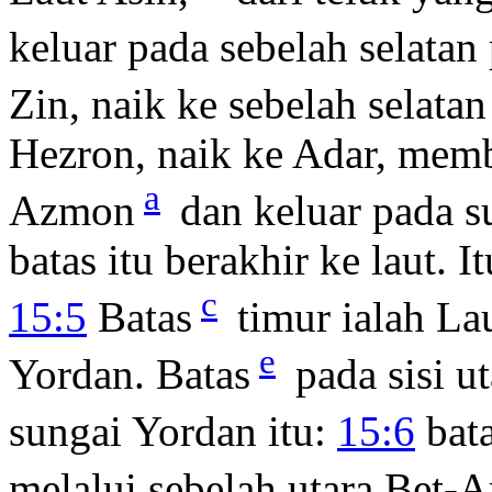
keluar pada sebelah selata
Zin, naik ke sebelah selata
Hezron, naik ke Adar, mem
a
Azmon
dan keluar pada s
batas itu berakhir ke laut. I
c
15:5
Batas
timur ialah La
e
Yordan. Batas
pada sisi ut
sungai Yordan itu:
15:6
bata
melalui sebelah utara Bet-A