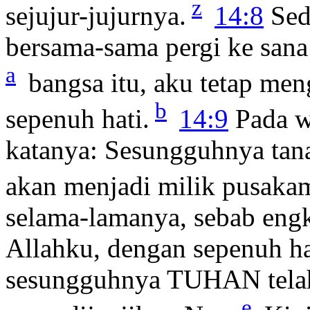
z
sejujur-jujurnya.
14:8
Sed
bersama-sama pergi ke sana
a
bangsa itu, aku tetap me
b
sepenuh hati.
14:9
Pada w
katanya: Sesungguhnya tana
akan menjadi milik pusaka
selama-lamanya, sebab eng
Allahku, dengan sepenuh ha
sesungguhnya TUHAN telah 
e