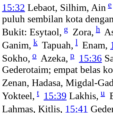
e
15:32
Lebaot, Silhim, Ain
puluh sembilan kota denga
g
h
Bukit: Esytaol,
Zora,
As
k
l
Ganim,
Tapuah,
Enam,
o
p
Sokho,
Azeka,
15:36
Sa
Gederotaim; empat belas k
Zenan, Hadasa, Migdal-Ga
t
u
Yokteel,
15:39
Lakhis,
B
Lahmas, Kitlis,
15:41
Geder