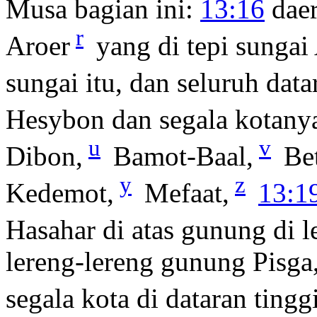
Musa bagian ini:
13:16
daer
r
Aroer
yang di tepi sungai
sungai itu, dan seluruh dat
Hesybon dan segala kotanya,
u
v
Dibon,
Bamot-Baal,
Bet
y
z
Kedemot,
Mefaat,
13:1
Hasahar di atas gunung di 
lereng-lereng gunung Pisga
segala kota di dataran tingg