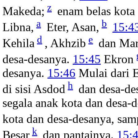
z
Makeda;
enam belas kota
a
b
Libna,
Eter, Asan,
15:4
d
e
Kehila
, Akhzib
dan Mar
desa-desanya.
15:45
Ekron
desanya.
15:46
Mulai dari E
h
di sisi Asdod
dan desa-de
segala anak kota dan desa-
kota dan desa-desanya, samp
k
Besar
dan pantainya.
15: