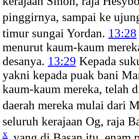
kerajaan Sihon, raja Hesyb
pinggirnya, sampai ke ujun
timur sungai Yordan.
13:28
menurut kaum-kaum mereka,
desanya.
13:29
Kepada suku
yakni kepada puak bani Man
kaum-kaum mereka, telah d
daerah mereka mulai dari 
seluruh kerajaan Og, raja B
x
yang di Basan itu, enam 