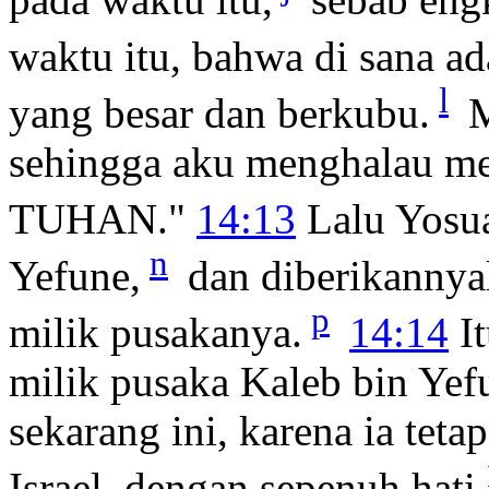
waktu itu, bahwa di sana a
l
yang besar dan berkubu.
M
sehingga aku menghalau mer
TUHAN."
14:13
Lalu Yosu
n
Yefune,
dan diberikannya
p
milik pusakanya.
14:14
It
milik pusaka Kaleb bin Yef
sekarang ini, karena ia te
Israel, dengan sepenuh hati