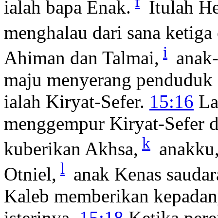
f
ialah bapa Enak.
Itulah H
menghalau dari sana ketiga
i
Ahiman dan Talmai,
anak-
maju menyerang penduduk D
ialah Kiryat-Sefer.
15:16
La
menggempur Kiryat-Sefer d
k
kuberikan Akhsa,
anakku,
l
Otniel,
anak Kenas saudara
Kaleb memberikan kepadan
isterinya.
15:18
Ketika pere