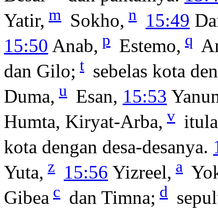
m
n
Yatir,
Sokho,
15:49
Dan
p
q
15:50
Anab,
Estemo,
A
t
dan Gilo;
sebelas kota de
u
Duma,
Esan,
15:53
Yanum
v
Humta, Kiryat-Arba,
itul
kota dengan desa-desanya.
z
a
Yuta,
15:56
Yizreel,
Yok
c
d
Gibea
dan Timna;
sepul
e