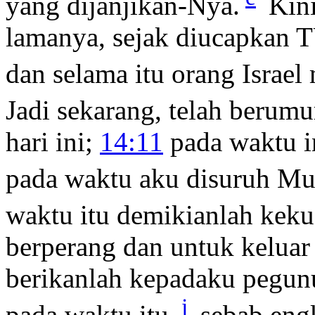
yang dijanjikan-Nya.
Kini
lamanya, sejak diucapkan 
dan selama itu orang Israe
Jadi sekarang, telah berumu
hari ini;
14:11
pada waktu in
pada waktu aku disuruh Mus
waktu itu demikianlah kek
berperang dan untuk kelua
berikanlah kepadaku pegu
j
pada waktu itu,
sebab eng