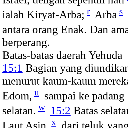
r
s
ialah Kiryat-Arba;
Arba
antara orang Enak. Dan am
berperang.
Batas-batas daerah Yehuda
15:1
Bagian yang diundikan
menurut kaum-kaum mereka 
u
Edom,
sampai ke padang 
w
selatan.
15:2
Batas selata
x
Laut Asin,
dari teluk yan