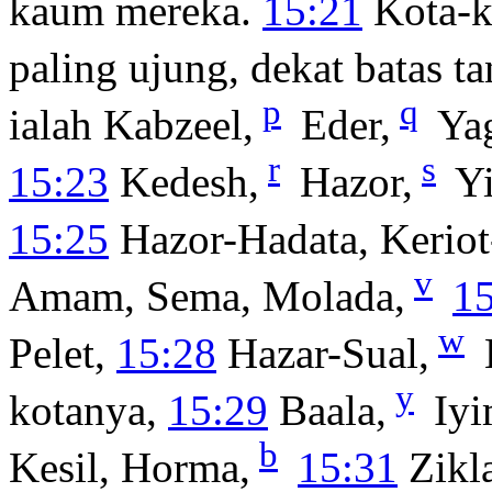
kaum mereka.
15:21
Kota-k
paling ujung, dekat batas 
p
q
ialah Kabzeel,
Eder,
Ya
r
s
15:23
Kedesh,
Hazor,
Yi
15:25
Hazor-Hadata, Keriot
v
Amam, Sema, Molada,
1
w
Pelet,
15:28
Hazar-Sual,
y
kotanya,
15:29
Baala,
Iyi
b
Kesil, Horma,
15:31
Zikl