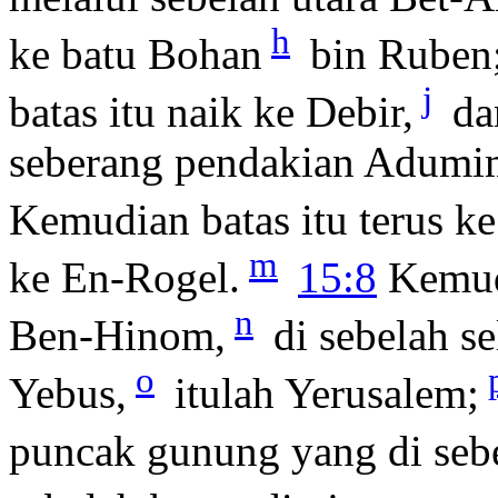
h
ke batu Bohan
bin Ruben
j
batas itu naik ke Debir,
dan
seberang pendakian Adumim,
Kemudian batas itu terus k
m
ke En-Rogel.
15:8
Kemudi
n
Ben-Hinom,
di sebelah s
o
Yebus,
itulah Yerusalem;
puncak gunung yang di se