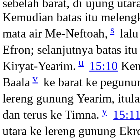
sebelah barat, di ujung uta
Kemudian batas itu meleng
s
mata air Me-Neftoah,
lalu
Efron; selanjutnya batas it
u
Kiryat-Yearim.
15:10
Kemu
v
Baala
ke barat ke pegunun
lereng gunung Yearim, itul
y
dan terus ke Timna.
15:1
utara ke lereng gunung Ekr