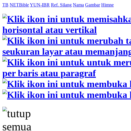
TB
NETBible
YUN-IBR
Ref. Silang
Nama
Gambar
Himne