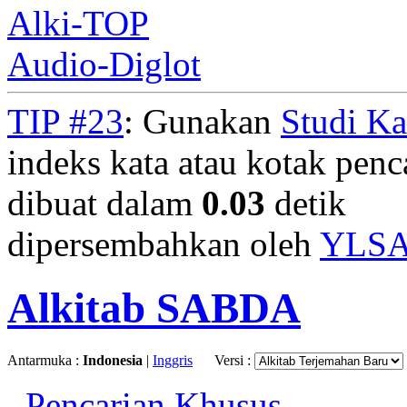
Alki-TOP
Audio-Diglot
TIP #23
: Gunakan
Studi K
indeks kata atau kotak penca
dibuat dalam
0.03
detik
dipersembahkan oleh
YLS
Alkitab SABDA
Antarmuka :
Indonesia
|
Inggris
Versi :
Pencarian Khusus