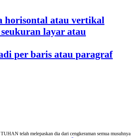
 TUHAN telah melepaskan dia dari cengkeraman semua musuhnya