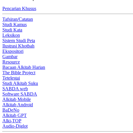
Pencarian Khusus
Tafsiran/Catatan
Studi Kamus
Studi Kata
Leksikon
Sistem Studi Peta
Ilustrasi Khotbah
Ekspositori
Gambar
Resource
Bacaan Alkitab Harian
The Bible Project
Tetelestai
Studi Alkitab Suku
SABDA web
Software SABDA
Alkitab Mobile
Alkitab Android
BaDeNo
Alkitab GPT
Alki-TOP
Audio-Diglot