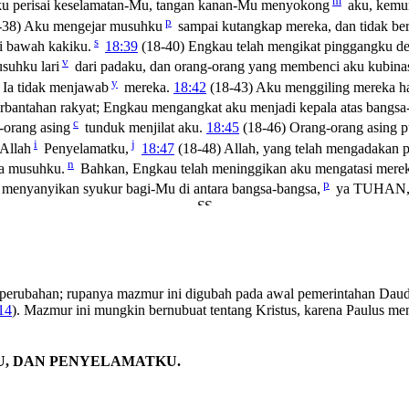
m
ku perisai keselamatan-Mu, tangan kanan-Mu menyokong
aku, kemu
p
-38) Aku mengejar musuhku
sampai kutangkap mereka, dan tidak be
s
di bawah kakiku.
18:39
(18-40) Engkau telah mengikat pinggangku d
v
suhku lari
dari padaku, dan orang-orang yang membenci aku kubina
y
 Ia tidak menjawab
mereka.
18:42
(18-43) Aku menggiling mereka hal
rbantahan rakyat; Engkau mengangkat aku menjadi kepala atas bangsa
c
-orang asing
tunduk menjilat aku.
18:45
(18-46) Orang-orang asing p
i
j
Allah
Penyelamatku,
18:47
(18-48) Allah, yang telah mengadakan 
n
da musuhku.
Bahkan, Engkau telah meninggikan aku mengatasi merek
p
 menyanyikan syukur bagi-Mu di antara bangsa-bangsa,
ya TUHAN, 
perubahan; rupanya mazmur ini digubah pada awal pemerintahan Dau
14
). Mazmur ini mungkin bernubuat tentang Kristus, karena Paulus me
U, DAN PENYELAMATKU.