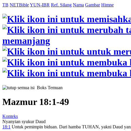
TB
NETBible
YUN-IBR
Ref. Silang
Nama
Gambar
Himne
Boks Temuan
Mazmur 18:1-49
Konteks
Nyanyian syukur Daud
18:1
Untuk pemimpin biduan. Dari hamba TUHAN, yakni Daud yang