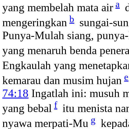
a
yang membelah mata air
d
b
mengeringkan
sungai-sun
Punya-Mulah siang, punya
yang menaruh benda pener
Engkaulah yang menetapkan
e
kemarau dan musim hujan
74:18
Ingatlah ini: musuh 
f
yang bebal
itu menista n
g
nyawa merpati-Mu
kepada