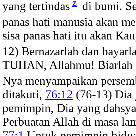
z
yang tertindas
di bumi. S
panas hati manusia akan me
sisa panas hati itu akan K
12) Bernazarlah dan bayarl
TUHAN, Allahmu! Biarlah s
Nya menyampaikan persem
ditakuti,
76:12
(76-13) Dia
pemimpin, Dia yang dahsyat 
Perbuatan Allah di masa la
77:1
Untuk pemimpin bidua