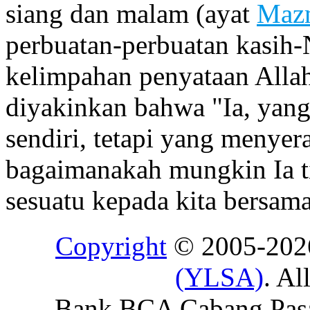
siang dan malam (ayat
Maz
perbuatan-perbuatan kasih-
kelimpahan penyataan Allah
diyakinkan bahwa "Ia, yan
sendiri, tetapi yang menye
bagaimanakah mungkin Ia t
sesuatu kepada kita bersam
Copyright
© 2005-20
(YLSA)
. Al
Bank BCA Cabang Pasar