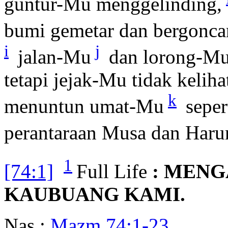
guntur-Mu menggelinding,
bumi gemetar dan bergonc
i
j
jalan-Mu
dan lorong-Mu 
tetapi jejak-Mu tidak kelih
k
menuntun umat-Mu
seper
perantaraan Musa dan Haru
1
[74:1]
Full Life
: MENG
KAUBUANG KAMI.
Nas :
Mazm 74:1-23