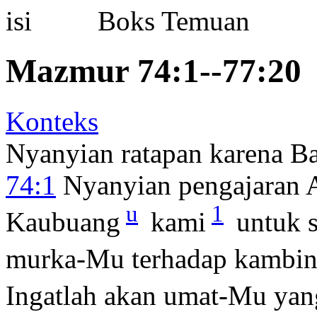
Boks Temuan
Mazmur 74:1--77:20
Konteks
Nyanyian ratapan karena Ba
74:1
Nyanyian pengajaran A
u
1
Kaubuang
kami
untuk s
murka-Mu terhadap kambi
Ingatlah akan umat-Mu yan