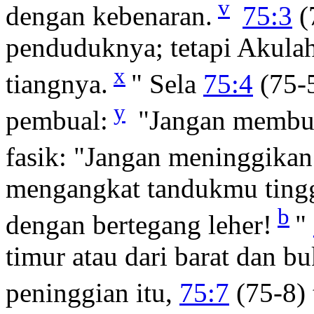
v
dengan kebenaran.
75:3
(
penduduknya; tetapi Akula
x
tiangnya.
" Sela
75:4
(75-5
y
pembual:
"Jangan membu
fasik: "Jangan meninggikan
mengangkat tandukmu tinggi
b
dengan bertegang leher!
"
timur atau dari barat dan 
peninggian itu,
75:7
(75-8) 