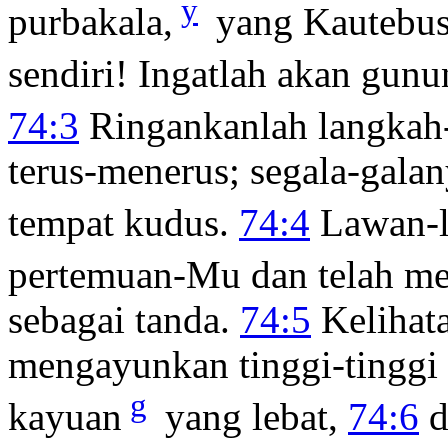
y
purbakala,
yang Kautebu
sendiri! Ingatlah akan gun
74:3
Ringankanlah langkah
terus-menerus; segala-gala
tempat kudus.
74:4
Lawan-
pertemuan-Mu dan telah men
sebagai tanda.
74:5
Kelihata
mengayunkan tinggi-tinggi
g
kayuan
yang lebat,
74:6
d