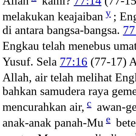
Allah
kami?
77:14
(77-15
y
melakukan keajaiban
; En
di antara bangsa-bangsa.
77
Engkau telah menebus uma
Yusuf. Sela
77:16
(77-17) A
Allah, air telah melihat Eng
bahkan samudera raya geme
c
mencurahkan air,
awan-ge
e
anak-anak panah-Mu
bete