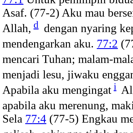
Asaf. (77-2) Aku mau berse
d
Allah,
dengan nyaring ke
mendengarkan aku.
77:2
(7
mencari Tuhan; malam-ma
menjadi lesu, jiwaku engga
i
Apabila aku mengingat
Al
apabila aku merenung, maki
Sela
77:4
(77-5) Engkau me