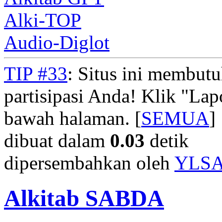
Alki-TOP
Audio-Diglot
TIP #33
: Situs ini membut
partisipasi Anda! Klik "La
bawah halaman. [
SEMUA
]
dibuat dalam
0.03
detik
dipersembahkan oleh
YLS
Alkitab SABDA