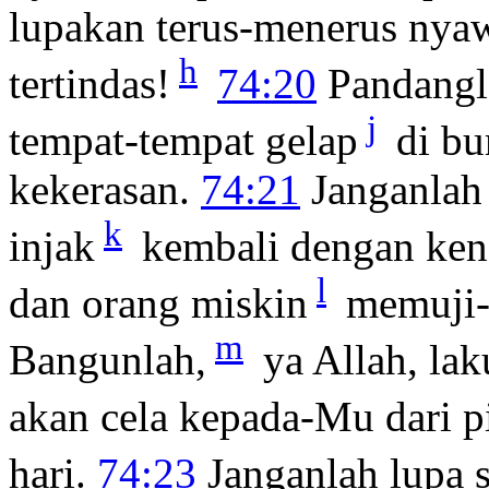
lupakan terus-menerus nya
h
tertindas!
74:20
Pandangla
j
tempat-tempat gelap
di bu
kekerasan.
74:21
Janganlah 
k
injak
kembali dengan kena
l
dan orang miskin
memuji-
m
Bangunlah,
ya Allah, la
akan cela kepada-Mu dari p
hari.
74:23
Janganlah lupa 