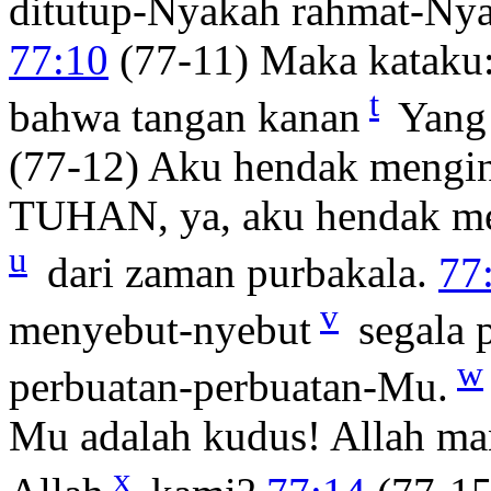
ditutup-Nyakah rahmat-Ny
77:10
(77-11) Maka kataku:
t
bahwa tangan kanan
Yang 
(77-12) Aku hendak mengin
TUHAN, ya, aku hendak me
u
dari zaman purbakala.
77
v
menyebut-nyebut
segala 
w
perbuatan-perbuatan-Mu.
Mu adalah kudus! Allah man
x