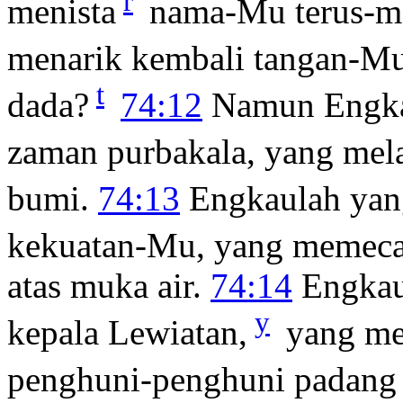
r
menista
nama-Mu terus-m
menarik kembali tangan-M
t
dada?
74:12
Namun Engkau
zaman purbakala, yang mel
bumi.
74:13
Engkaulah yan
kekuatan-Mu, yang memecah
atas muka air.
74:14
Engkau
y
kepala Lewiatan,
yang me
penghuni-penghuni padang 