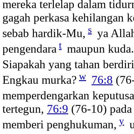
mereka terlelap dalam tidur
gagah perkasa kehilangan 
s
sebab hardik-Mu,
ya Allah
t
pengendara
maupun kuda
Siapakah yang tahan berdir
w
Engkau murka?
76:8
(76-
memperdengarkan keputusa
tertegun,
76:9
(76-10) pada
y
memberi penghukuman,
u