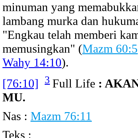
minuman yang memabukkan 
lambang murka dan hukuma
"Engkau telah memberi ka
memusingkan" (
Mazm 60:5
Wahy 14:10
).
3
[76:10]
Full Life
: AKA
MU.
Nas :
Mazm 76:11
Teks :