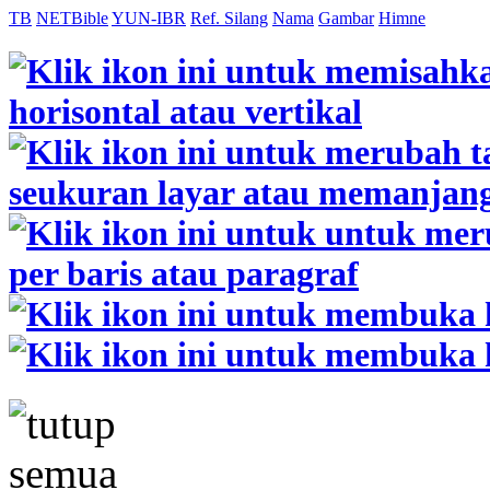
TB
NETBible
YUN-IBR
Ref. Silang
Nama
Gambar
Himne