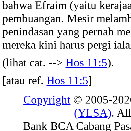
bahwa Efraim (yaitu keraja
pembuangan. Mesir melamb
penindasan yang pernah mer
mereka kini harus pergi ial
(lihat cat. -->
Hos 11:5
).
[atau ref.
Hos 11:5
]
Copyright
© 2005-20
(YLSA)
. Al
Bank BCA Cabang Pasar