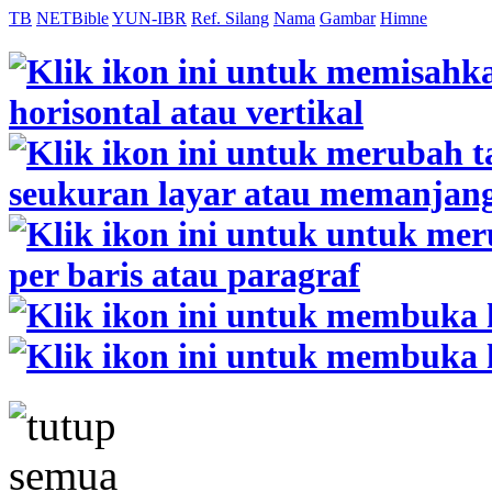
TB
NETBible
YUN-IBR
Ref. Silang
Nama
Gambar
Himne