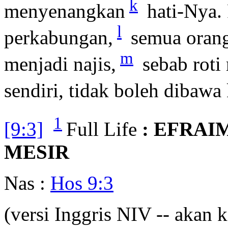
k
menyenangkan
hati-Nya. 
l
perkabungan,
semua oran
m
menjadi najis,
sebab roti
sendiri, tidak boleh diba
1
[9:3]
Full Life
: EFRAI
MESIR
Nas :
Hos 9:3
(versi Inggris NIV -- akan