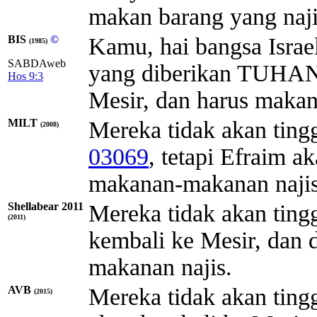
makan barang yang naji
BIS
©
Kamu, hai bangsa Israel,
(1985)
SABDAweb
yang diberikan TUHAN
Hos 9:3
Mesir, dan harus maka
MILT
Mereka tidak akan ting
(2008)
03069
, tetapi Efraim 
makanan-makanan najis
Shellabear 2011
Mereka tidak akan ting
(2011)
kembali ke Mesir, dan
makanan najis.
AVB
Mereka tidak akan ting
(2015)