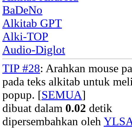
BaDeNo
Alkitab GPT
Alki-TOP
Audio-Diglot
TIP #28
: Arahkan mouse pad
pada teks alkitab untuk meli
popup. [
SEMUA
]
dibuat dalam
0.02
detik
dipersembahkan oleh
YLS