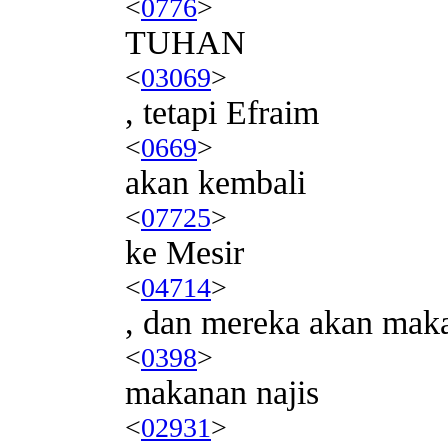
<
0776
>
TUHAN
<
03069
>
, tetapi Efraim
<
0669
>
akan kembali
<
07725
>
ke Mesir
<
04714
>
, dan mereka akan mak
<
0398
>
makanan najis
<
02931
>