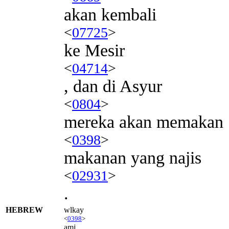
akan kembali
<
07725
>
ke Mesir
<
04714
>
, dan di Asyur
<
0804
>
mereka akan memakan
<
0398
>
makanan yang najis
<
02931
>
.
HEBREW
wlkay
<
0398
>
amj