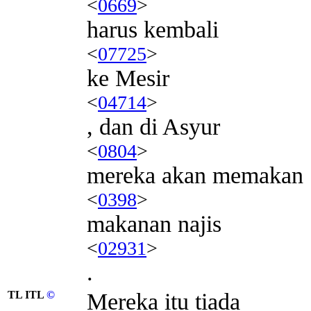
<
0669
>
harus kembali
<
07725
>
ke Mesir
<
04714
>
, dan di Asyur
<
0804
>
mereka akan memakan
<
0398
>
makanan najis
<
02931
>
.
TL ITL
©
Mereka itu tiada