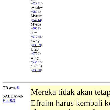
<
02931
>
rwsabw
<
0804
>
Myrum
<
04714
>
Myrpa
<
0669
>
bsw
<
07725
>
hwhy
<
03069
>
Urab
<
0776
>
wbsy
<
03427
>
al
(9:3)
<
03808
>
TB
©
(1974)
Mereka tidak akan teta
SABDAweb
Hos 9:3
Efraim harus kembali k