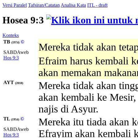
Versi Paralel
Tafsiran/Catatan
Analisa Kata
ITL - draft
Hosea 9:3
Konteks
TB
©
(1974)
Mereka tidak akan teta
SABDAweb
Hos 9:3
Efraim harus kembali k
akan memakan makanan
AYT
Mereka tidak akan ting
(2018)
akan kembali ke Mesir
najis di Asyur.
TL
©
Mereka itu tiada akan 
(1954)
SABDAweb
Efrayim akan kembali k
Hos 9:3