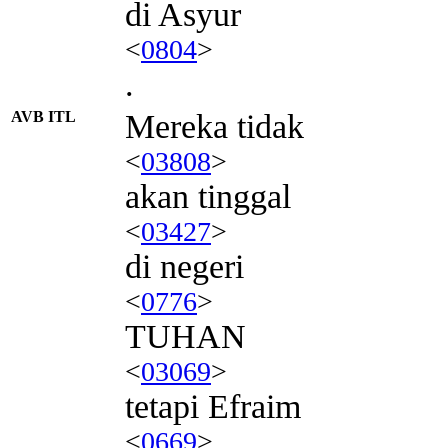
di Asyur
<
0804
>
.
AVB ITL
Mereka tidak
<
03808
>
akan tinggal
<
03427
>
di negeri
<
0776
>
TUHAN
<
03069
>
tetapi Efraim
<
0669
>