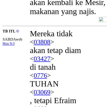
akan kembali ke Mesir
makanan yang najis.
TB ITL
©
Mereka tidak
SABDAweb
<
03808
>
Hos 9:3
akan tetap diam
<
03427
>
di tanah
<
0776
>
TUHAN
<
03069
>
, tetapi Efraim