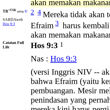
akan memakan makanan
+TSK
2
4
TB
©
Mereka tidak akan t
(1974)
SABDAweb
3
Efraim
harus kembali 
Hos 9:3
akan memakan makanan
Catatan Full
1
Hos 9:3
Life
Nas :
Hos 9:3
(versi Inggris NIV -- 
bahwa Efraim (yaitu ke
pembuangan. Mesir me
penindasan yang pernah
mereka kini harus pergi