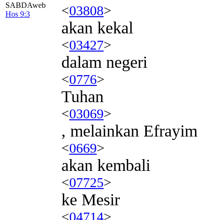
SABDAweb
<
03808
>
Hos 9:3
akan kekal
<
03427
>
dalam negeri
<
0776
>
Tuhan
<
03069
>
, melainkan Efrayim
<
0669
>
akan kembali
<
07725
>
ke Mesir
<
04714
>