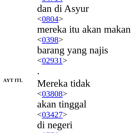
dan di Asyur
<
0804
>
mereka itu akan makan
<
0398
>
barang yang najis
<
02931
>
.
AYT ITL
Mereka tidak
<
03808
>
akan tinggal
<
03427
>
di negeri