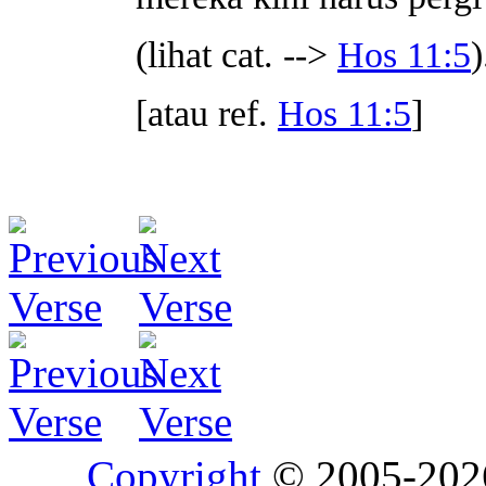
(lihat cat. -->
Hos 11:5
)
[atau ref.
Hos 11:5
]
Copyright
© 2005-20