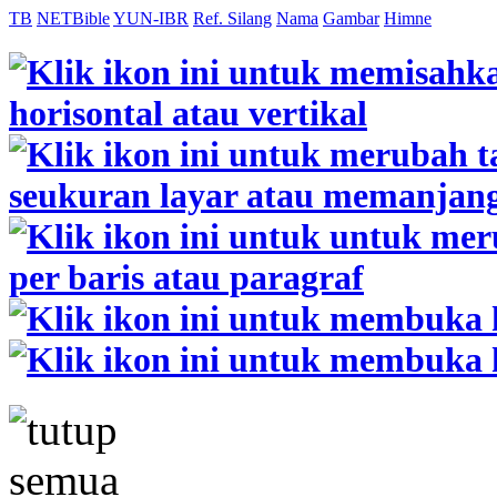
TB
NETBible
YUN-IBR
Ref. Silang
Nama
Gambar
Himne