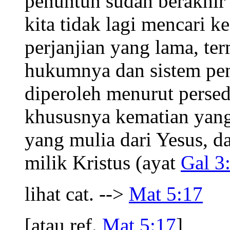
penuntun sudah berakhir
kita tidak lagi mencari k
perjanjian yang lama, t
hukumnya dan sistem pen
diperoleh menurut persed
khususnya kematian yan
yang mulia dari Yesus, d
milik Kristus (ayat
Gal 3
lihat cat. -->
Mat 5:17
[atau ref.
Mat 5:17
]