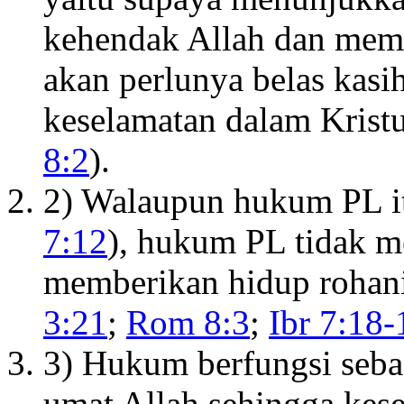
kehendak Allah dan mem
akan perlunya belas kasih
keselamatan dalam Krist
8:2
).
2) Walaupun hukum PL it
7:12
), hukum PL tidak m
memberikan hidup rohani
3:21
;
Rom 8:3
;
Ibr 7:18-
3) Hukum berfungsi seba
umat Allah sehingga kes