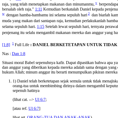
v
raja, yang telah menetapkan makanan dan minumanmu,
berpendapat
bersalah oleh raja."
1:11
Kemudian berkatalah Daniel kepada penjenan
w
2
dengan hamba-hambamu ini selama sepuluh hari
dan biarlah kam
muda yang makan dari santapan raja, kemudian perlakukanlah hamb
selama sepuluh hari.
1:15
Setelah lewat sepuluh hari, ternyata peraw
penjenang itu selalu mengambil makanan mereka dan anggur yang ha
1
[1:8]
Full Life
: DANIEL BERKETETAPAN UNTUK TIDAK
Nas :
Dan 1:8
Situasi moral Babel sepenuhnya kafir. Dapat dipastikan bahwa apa 
dan anggur yang diberikan kepada mereka adalah sama dengan yang 
hukum Allah; minum anggur itu berarti menumpulkan pikiran merek
1) Daniel telah berketetapan sejak semula untuk tidak menajisk
orang-tua untuk membimbing dirinya dalam mengambil keputusa
sepenuh hatinya
(lihat cat. -->
Ul 6:7
;
[atau ref.
Ul 6:7
]
lihat art.
ORANG-TUA DAN ANAK-ANAK
).