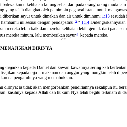
 bahwa kamu kelihatan kurang sehat dari pada orang-orang muda lai
g yang telah diangkat oleh pemimpin pegawai istana untuk mengawas
i diberikan sayur untuk dimakan dan air untuk diminum;
1:13
sesudah 
x
a-hambamu ini sesuai dengan pendapatmu.
"
1:14
Didengarkannyalah p
akan mereka lebih baik dan mereka kelihatan lebih gemuk dari pada sem
a
rus mereka minum, lalu memberikan sayur
kepada mereka.
 MENAJISKAN DIRINYA.
yang diajarkan kepada Daniel dan kawan-kawannya sering kali bertent
disajikan kepada raja -- makanan dan anggur yang mungkin telah dipe
a karena pengaruhnya yang memabukkan.
an dirinya; ia tidak akan mengorbankan pendiriannya sekalipun itu bera
n; kasihnya kepada Allah dan hukum-Nya telah begitu tertanam di dal