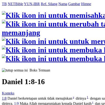
TB
NETBible
YUN-IBR
Ref. Silang
Nama
Gambar
Himne
Boks Temuan
Daniel 1:8-16
Konteks
s
1
1:8
Daniel berketetapan untuk tidak menajiskan
dirinya
dengan san
t
dirinya.
1:9
Maka Allah mengaruniakan kepada Daniel kasih
dan sa