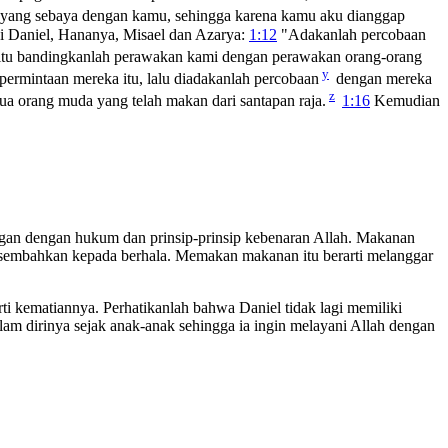
n yang sebaya dengan kamu, sehingga karena kamu aku dianggap
i Daniel, Hananya, Misael dan Azarya:
1:12
"Adakanlah percobaan
itu bandingkanlah perawakan kami dengan perawakan orang-orang
y
ermintaan mereka itu, lalu diadakanlah percobaan
dengan mereka
z
ua orang muda yang telah makan dari santapan raja.
1:16
Kemudian
angan dengan hukum dan prinsip-prinsip kebenaran Allah. Makanan
rsembahkan kepada berhala. Memakan makanan itu berarti melanggar
rti kematiannya. Perhatikanlah bahwa Daniel tidak lagi memiliki
am dirinya sejak anak-anak sehingga ia ingin melayani Allah dengan