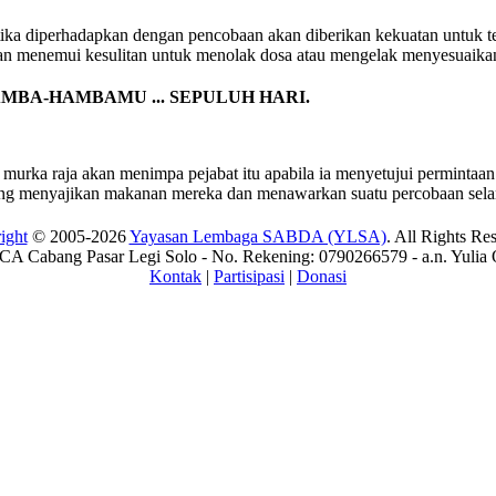
etika diperhadapkan dengan pencobaan akan diberikan kekuatan untuk t
an menemui kesulitan untuk menolak dosa atau mengelak menyesuaikan 
BA-HAMBAMU ... SEPULUH HARI.
urka raja akan menimpa pejabat itu apabila ia menyetujui permintaan 
yang menyajikan makanan mereka dan menawarkan suatu percobaan sela
ight
© 2005-2026
Yayasan Lembaga SABDA (YLSA)
. All Rights Re
A Cabang Pasar Legi Solo - No. Rekening: 0790266579 - a.n. Yulia 
Kontak
|
Partisipasi
|
Donasi