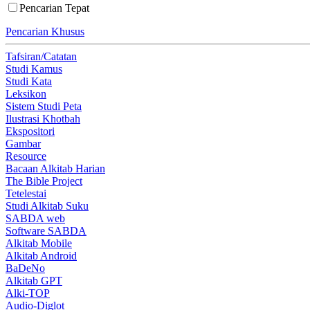
Pencarian Tepat
Pencarian Khusus
Tafsiran/Catatan
Studi Kamus
Studi Kata
Leksikon
Sistem Studi Peta
Ilustrasi Khotbah
Ekspositori
Gambar
Resource
Bacaan Alkitab Harian
The Bible Project
Tetelestai
Studi Alkitab Suku
SABDA web
Software SABDA
Alkitab Mobile
Alkitab Android
BaDeNo
Alkitab GPT
Alki-TOP
Audio-Diglot