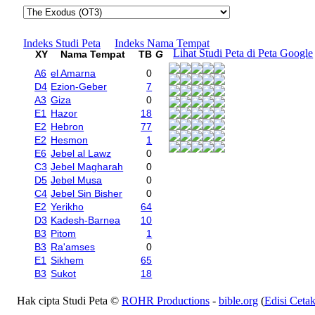
Indeks Studi Peta
Indeks Nama Tempat
Lihat Studi Peta di Peta Google
XY
Nama Tempat
TB
G
A6
el Amarna
0
D4
Ezion-Geber
7
A3
Giza
0
E1
Hazor
18
E2
Hebron
77
E2
Hesmon
1
E6
Jebel al Lawz
0
C3
Jebel Magharah
0
D5
Jebel Musa
0
C4
Jebel Sin Bisher
0
E2
Yerikho
64
D3
Kadesh-Barnea
10
B3
Pitom
1
B3
Ra'amses
0
E1
Sikhem
65
B3
Sukot
18
Hak cipta Studi Peta ©
ROHR Productions
-
bible.org
(
Edisi Ceta