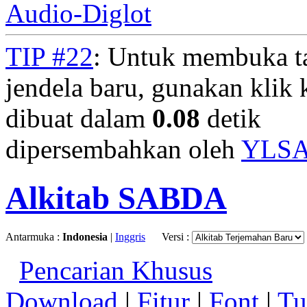
Audio-Diglot
TIP #22
: Untuk membuka t
jendela baru, gunakan klik 
dibuat dalam
0.08
detik
dipersembahkan oleh
YLS
Alkitab SABDA
Antarmuka :
Indonesia
|
Inggris
Versi :
Pencarian Khusus
Download
|
Fitur
|
Font
|
Tu