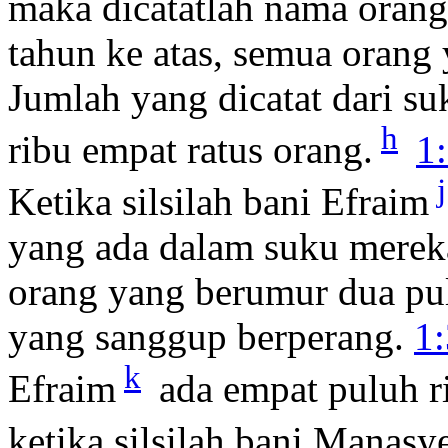
maka dicatatlah nama oran
tahun ke atas, semua orang
Jumlah yang dicatat dari s
h
ribu empat ratus orang.
1
j
Ketika silsilah bani Efraim
yang ada dalam suku mereka
orang yang berumur dua pul
yang sanggup berperang.
1
k
Efraim
ada empat puluh ri
ketika silsilah bani Manasy