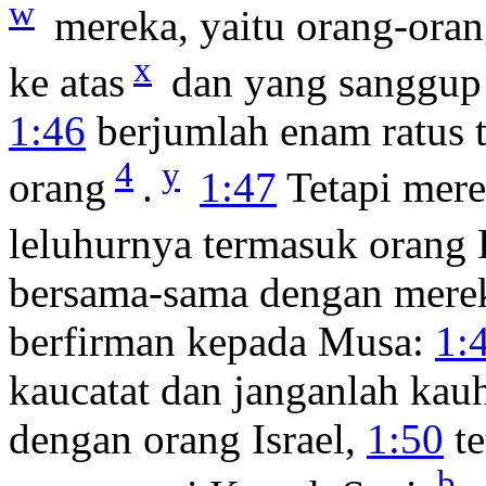
w
mereka, yaitu orang-ora
x
ke atas
dan yang sanggup b
1:46
berjumlah enam ratus t
4
y
orang
.
1:47
Tetapi mere
leluhurnya termasuk orang 
bersama-sama dengan merek
berfirman kepada Musa:
1:
kaucatat dan janganlah ka
dengan orang Israel,
1:50
te
b