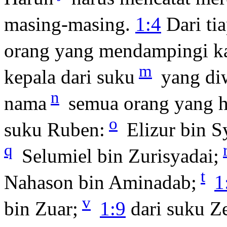
masing-masing.
1:4
Dari tia
orang yang mendampingi k
m
kepala dari suku
yang diw
n
nama
semua orang yang h
o
suku Ruben:
Elizur bin S
q
Selumiel bin Zurisyadai;
t
Nahason bin Aminadab;
1
v
bin Zuar;
1:9
dari suku Z