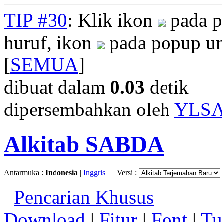
TIP #30
: Klik ikon
pada p
huruf, ikon
pada popup un
[
SEMUA
]
dibuat dalam
0.03
detik
dipersembahkan oleh
YLS
Alkitab SABDA
Antarmuka :
Indonesia
|
Inggris
Versi :
Pencarian Khusus
Download
|
Fitur
|
Font
|
Tu