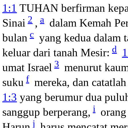
1:1
TUHAN berfirman kep
2
a
Sinai
,
dalam Kemah Per
c
bulan
yang kedua dalam t
d
keluar dari tanah Mesir:
1
3
umat Israel
menurut kaum-
f
suku
mereka, dan catatla
1:3
yang berumur dua puluh
i
sanggup berperang,
orang 
j
Harun
harus mencatat me