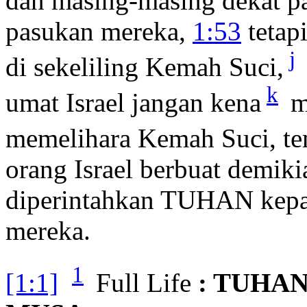
dan masing-masing dekat pa
pasukan mereka,
1:53
tetap
j
di sekeliling Kemah Suci,
k
umat Israel jangan kena
m
memelihara Kemah Suci, t
orang Israel berbuat demikia
diperintahkan TUHAN kepa
mereka.
1
[1:1]
Full Life
: TUHA