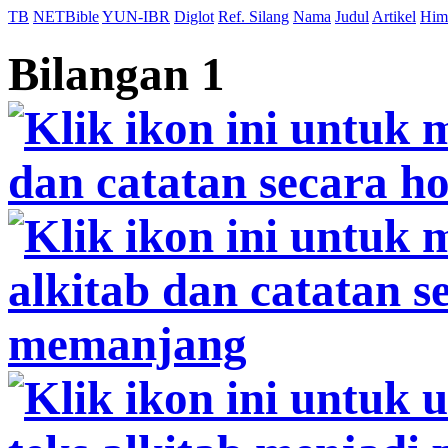
TB
NETBible
YUN-IBR
Diglot
Ref. Silang
Nama
Judul
Artikel
Him
Bilangan 1