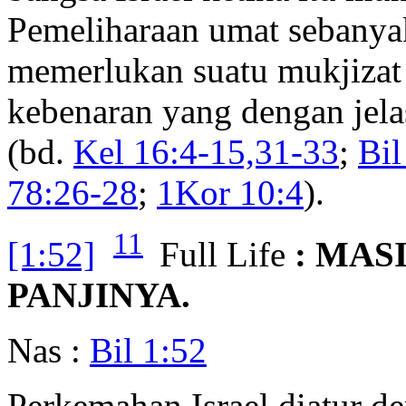
Pemeliharaan umat sebanyak
memerlukan suatu mukjizat
kebenaran yang dengan jela
(bd.
Kel 16:4-15,31-33
;
Bil
78:26-28
;
1Kor 10:4
).
11
[1:52]
Full Life
: MAS
PANJINYA.
Nas :
Bil 1:52
Perkemahan Israel diatur d