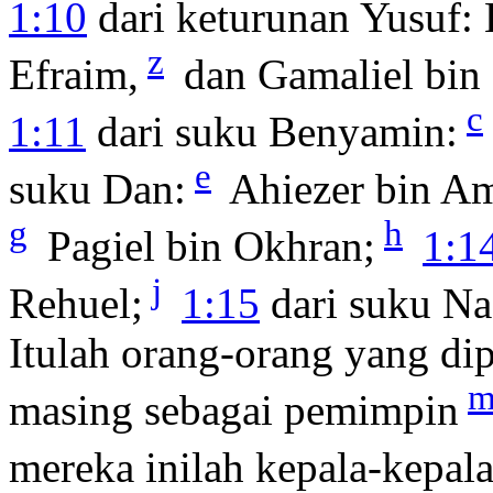
1:10
dari keturunan Yusuf:
z
Efraim,
dan Gamaliel bin
c
1:11
dari suku Benyamin:
e
suku Dan:
Ahiezer bin Am
g
h
Pagiel bin Okhran;
1:1
j
Rehuel;
1:15
dari suku Naf
Itulah orang-orang yang dip
masing sebagai pemimpin
mereka inilah kepala-kepala