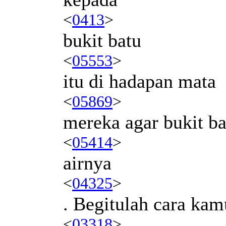
<
0413
>
bukit batu
<
05553
>
itu di hadapan mata
<
05869
>
mereka agar bukit b
<
05414
>
airnya
<
04325
>
. Begitulah cara ka
<
03318
>