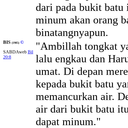
dari pada bukit bat
minum akan orang ba
binatangnyapun.
BIS
©
"Ambillah tongkat ya
(1985)
SABDAweb
Bil
lalu engkau dan Har
20:8
umat. Di depan mere
kepada bukit batu ya
memancurkan air. D
air dari bukit batu i
dapat minum."