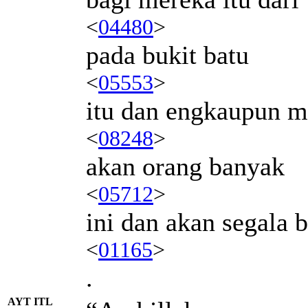
<
04480
>
pada bukit batu
<
05553
>
itu dan engkaupun 
<
08248
>
akan orang banyak
<
05712
>
ini dan akan segala 
<
01165
>
.
AYT ITL