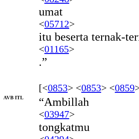
umat
<
05712
>
itu beserta ternak-te
<
01165
>
.”
[<
0853
> <
0853
> <
0859
AVB ITL
“Ambillah
<
03947
>
tongkatmu