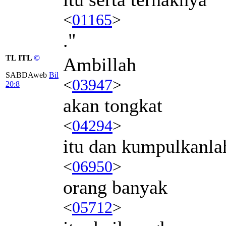
<
01165
>
."
TL ITL
©
Ambillah
SABDAweb
Bil
<
03947
>
20:8
akan tongkat
<
04294
>
itu dan kumpulkanla
<
06950
>
orang banyak
<
05712
>