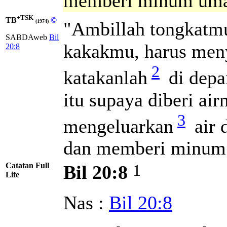
memberi minum umat 
+TSK
TB
©
"Ambillah tongkatm
(1974)
SABDAweb
Bil
kakakmu, harus men
20:8
2
katakanlah
di depa
itu supaya diberi ai
3
mengeluarkan
air 
dan memberi minum u
Catatan Full
1
Bil 20:8
Life
Nas :
Bil 20:8