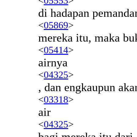
<
05553
>
di hadapan pemanda
<
05869
>
mereka itu, maka buk
<
05414
>
airnya
<
04325
>
, dan engkaupun aka
<
03318
>
air
<
04325
>
bagi mereka itu dari