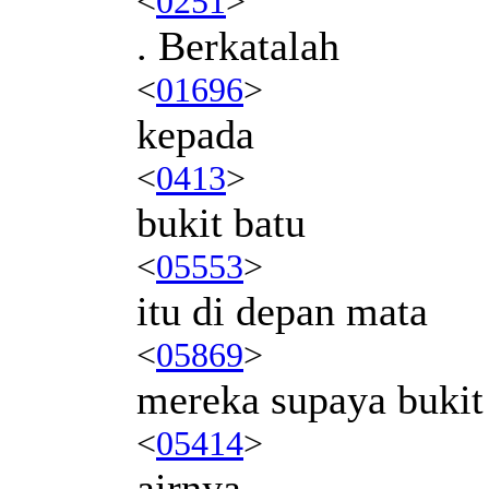
<
0251
>
. Berkatalah
<
01696
>
kepada
<
0413
>
bukit batu
<
05553
>
itu di depan mata
<
05869
>
mereka supaya bukit
<
05414
>
airnya