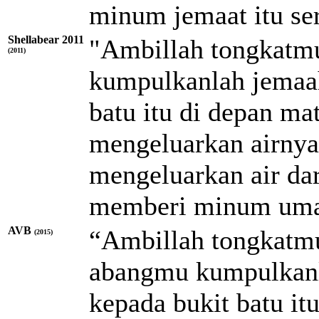
minum jemaat itu ser
Shellabear 2011
"Ambillah tongkatm
(2011)
kumpulkanlah jemaah
batu itu di depan ma
mengeluarkan airnya
mengeluarkan air dar
memberi minum umat 
AVB
“Ambillah tongkatmu
(2015)
abangmu kumpulkanla
kepada bukit batu it