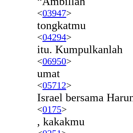
“Ambillah
<
03947
>
tongkatmu
<
04294
>
itu. Kumpulkanlah
<
06950
>
umat
<
05712
>
Israel bersama Haru
<
0175
>
, kakakmu