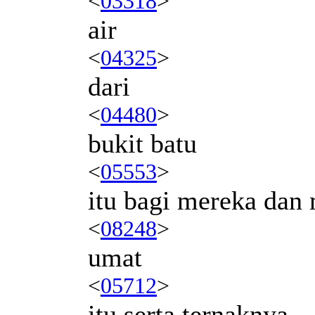
<
03318
>
air
<
04325
>
dari
<
04480
>
bukit batu
<
05553
>
itu bagi mereka da
<
08248
>
umat
<
05712
>
itu serta ternaknya