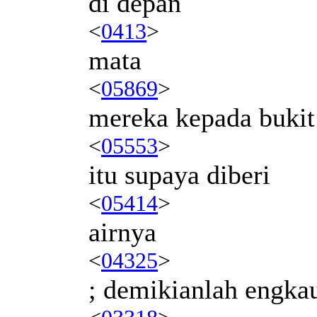
di depan
<
0413
>
mata
<
05869
>
mereka kepada bukit
<
05553
>
itu supaya diberi
<
05414
>
airnya
<
04325
>
; demikianlah engka