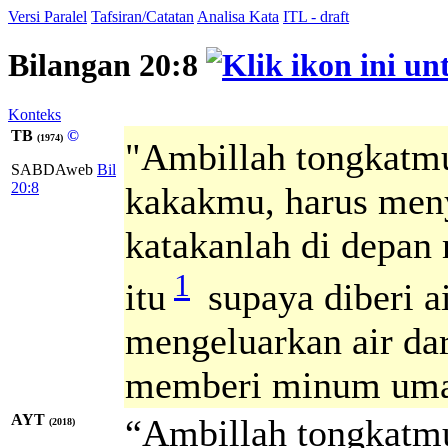
Versi Paralel
Tafsiran/Catatan
Analisa Kata
ITL - draft
Bilangan 20:8
Konteks
TB
©
(1974)
"Ambillah tongkatm
SABDAweb
Bil
20:8
kakakmu, harus men
katakanlah di depan
1
itu
supaya diberi a
mengeluarkan air dar
memberi minum umat 
AYT
“Ambillah tongkatmu
(2018)