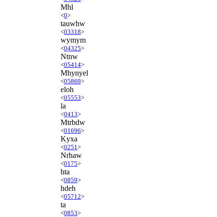
Mhl
<
0
>
tauwhw
<
03318
>
wymym
<
04325
>
Ntnw
<
05414
>
Mhynyel
<
05869
>
eloh
<
05553
>
la
<
0413
>
Mtrbdw
<
01696
>
Kyxa
<
0251
>
Nrhaw
<
0175
>
hta
<
0859
>
hdeh
<
05712
>
ta
<
0853
>