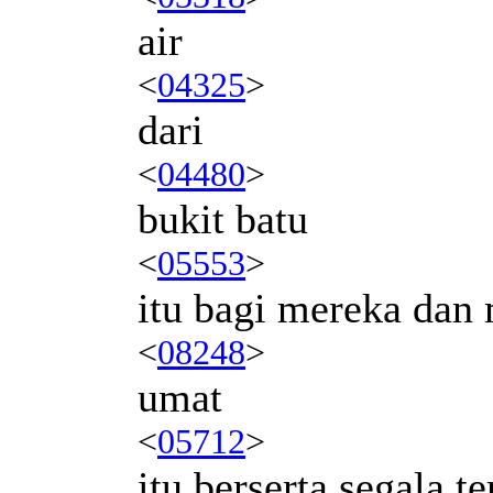
air
<
04325
>
dari
<
04480
>
bukit batu
<
05553
>
itu bagi mereka da
<
08248
>
umat
<
05712
>
itu berserta segala t