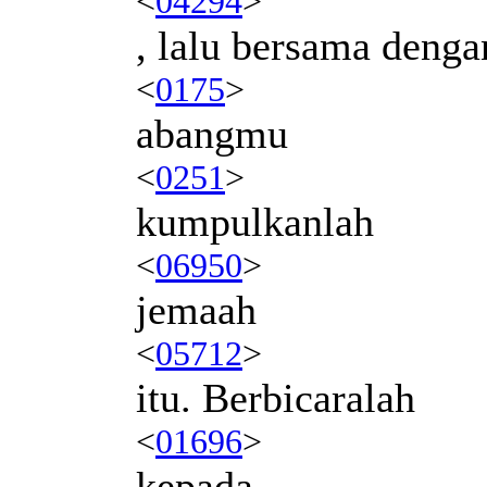
<
04294
>
, lalu bersama deng
<
0175
>
abangmu
<
0251
>
kumpulkanlah
<
06950
>
jemaah
<
05712
>
itu. Berbicaralah
<
01696
>
kepada