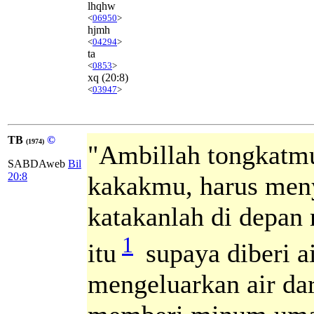
lhqhw
<
06950
>
hjmh
<
04294
>
ta
<
0853
>
xq
(20:8)
<
03947
>
TB
©
(1974)
"Ambillah tongkatm
SABDAweb
Bil
20:8
kakakmu, harus men
katakanlah di depan
1
itu
supaya diberi a
mengeluarkan air dar