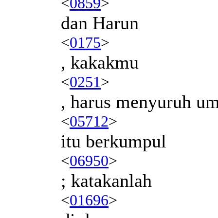
<
0859
>
dan Harun
<
0175
>
, kakakmu
<
0251
>
, harus menyuruh um
<
05712
>
itu berkumpul
<
06950
>
; katakanlah
<
01696
>