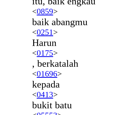
itu, baik engkau
<
0859
>
baik abangmu
<
0251
>
Harun
<
0175
>
, berkatalah
<
01696
>
kepada
<
0413
>
bukit batu