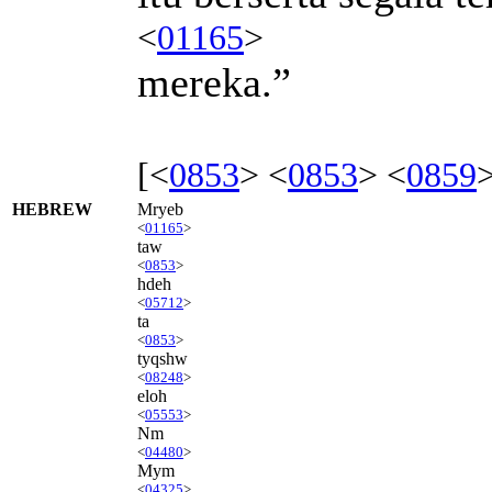
<
01165
>
mereka.”
[<
0853
> <
0853
> <
0859
HEBREW
Mryeb
<
01165
>
taw
<
0853
>
hdeh
<
05712
>
ta
<
0853
>
tyqshw
<
08248
>
eloh
<
05553
>
Nm
<
04480
>
Mym
<
04325
>