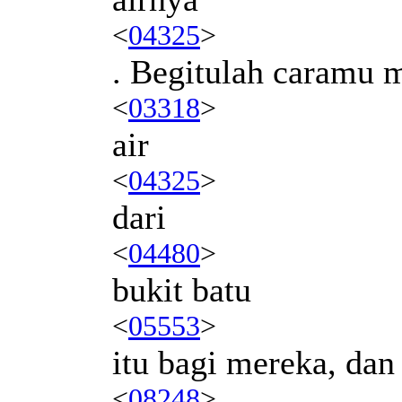
<
04325
>
. Begitulah caramu 
<
03318
>
air
<
04325
>
dari
<
04480
>
bukit batu
<
05553
>
itu bagi mereka, d
<
08248
>