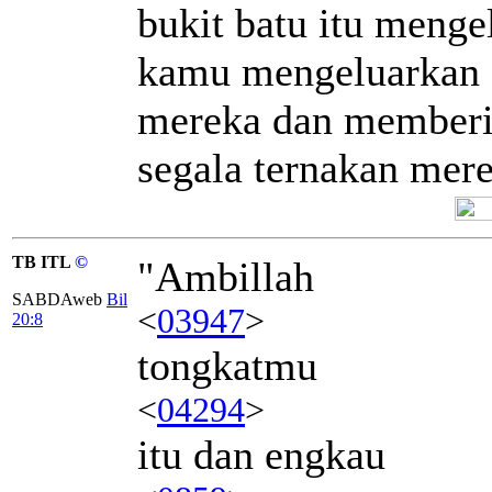
bukit batu itu menge
kamu mengeluarkan ai
mereka dan memberi
segala ternakan mer
TB ITL
©
"Ambillah
SABDAweb
Bil
<
03947
>
20:8
tongkatmu
<
04294
>
itu dan engkau