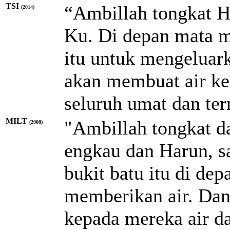
TSI
“Ambillah tongkat H
(2014)
Ku. Di depan mata m
itu untuk mengeluark
akan membuat air kel
seluruh umat dan te
MILT
"Ambillah tongkat d
(2008)
engkau dan Harun, s
bukit batu itu di de
memberikan air. Da
kepada mereka air da