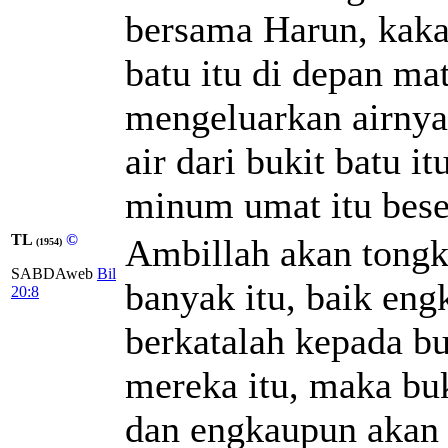
bersama Harun, kaka
batu itu di depan ma
mengeluarkan airnya
air dari bukit batu 
minum umat itu bese
TL
©
Ambillah akan tongk
(1954)
SABDAweb
Bil
banyak itu, baik en
20:8
berkatalah kepada b
mereka itu, maka buk
dan engkaupun akan 