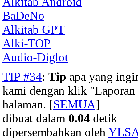
Alkitab Android
BaDeNo
Alkitab GPT
Alki-TOP
Audio-Diglot
TIP #34
:
Tip
apa yang ingi
kami dengan klik "Laporan
halaman. [
SEMUA
]
dibuat dalam
0.04
detik
dipersembahkan oleh
YLS