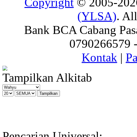
Copyright
© 2005-20
(YLSA)
. Al
Bank BCA Cabang Pasar
0790266579 - 
Kontak
|
Pa
Tampilkan Alkitab
Pencarian Universal: