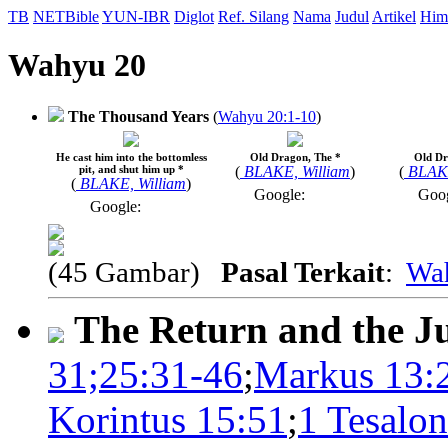
TB
NETBible
YUN-IBR
Diglot
Ref. Silang
Nama
Judul
Artikel
Him
Wahyu 20
The Thousand Years
(
Wahyu 20:1-10
)
He cast him into the bottomless
Old Dragon, The *
Old Dr
pit, and shut him up *
(
BLAKE, William
)
(
BLAKE
(
BLAKE, William
)
Google:
Goo
Google:
(45 Gambar)
Pasal Terkait
:
Wa
The Return and the 
31;25:31-46
;
Markus 13:
Korintus 15:51
;
1 Tesalon