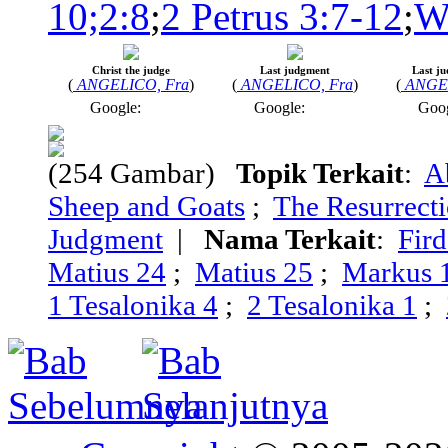
10;2:8
;
2 Petrus 3:7-12
;
W
Christ the judge
Last judgment
Last j
(
ANGELICO, Fra
)
(
ANGELICO, Fra
)
(
ANGE
Google:
Google:
Goo
(254 Gambar)
Topik Terkait
:
A
Sheep and Goats
;
The Resurrecti
Judgment
|
Nama Terkait
:
Fir
Matius 24
;
Matius 25
;
Markus 
1 Tesalonika 4
;
2 Tesalonika 1
;