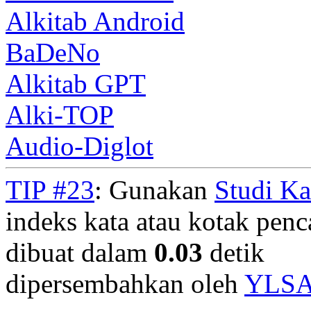
Alkitab Android
BaDeNo
Alkitab GPT
Alki-TOP
Audio-Diglot
TIP #23
: Gunakan
Studi K
indeks kata atau kotak penca
dibuat dalam
0.03
detik
dipersembahkan oleh
YLS