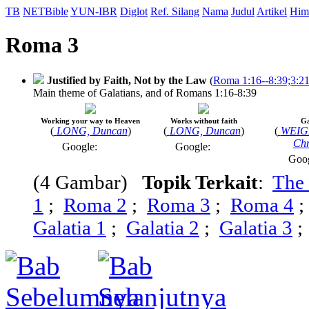
TB
NETBible
YUN-IBR
Diglot
Ref. Silang
Nama
Judul
Artikel
Him
Roma 3
Justified by Faith, Not by the Law
(
Roma 1:16--8:39;3:2
Main theme of Galatians, and of Romans 1:16-8:39
Working your way to Heaven
Works without faith
Ga
(
LONG, Duncan
)
(
LONG, Duncan
)
(
WEIGE
Chr
Google:
Google:
Goo
(4 Gambar)
Topik Terkait
:
The 
1
;
Roma 2
;
Roma 3
;
Roma 4
Galatia 1
;
Galatia 2
;
Galatia 3