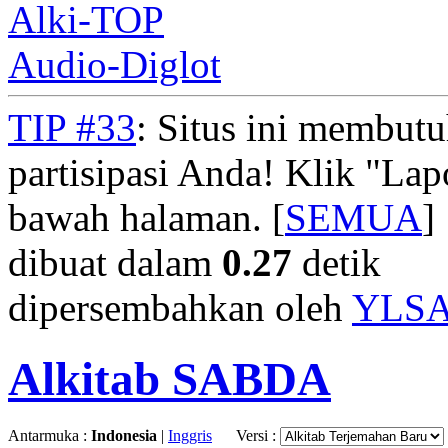
Alki-TOP
Audio-Diglot
TIP #33
: Situs ini membut
partisipasi Anda! Klik "La
bawah halaman. [
SEMUA
]
dibuat dalam
0.27
detik
dipersembahkan oleh
YLS
Alkitab SABDA
Antarmuka :
Indonesia
|
Inggris
Versi :