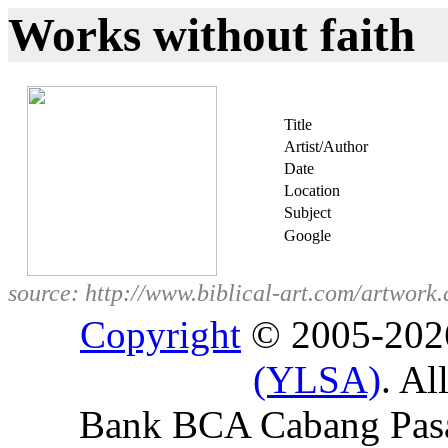
Works without faith
Title
Artist/Author
Date
Location
Subject
Google
source: http://www.biblical-art.com/artw
Copyright
© 2005-20
(YLSA)
. Al
Bank BCA Cabang Pasar