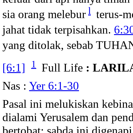
l
sia orang melebur
terus-me
jahat tidak terpisahkan.
6:3
yang ditolak, sebab TUHAN
1
[6:1]
Full Life
: LARIL
Nas :
Yer 6:1-30
Pasal ini melukiskan kebin
dialami Yerusalem dan pen
bertobat; sabda ini digenap