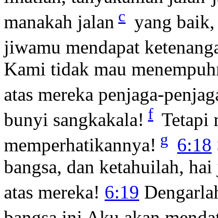
c
manakah jalan
yang baik,
jiwamu mendapat ketenang
Kami tidak mau menempuh
atas mereka penjaga-penjag
f
bunyi sangkakala!
Tetapi 
g
memperhatikannya!
6:18
bangsa, dan ketahuilah, hai
atas mereka!
6:19
Dengarlah
bangsa ini Aku akan menda