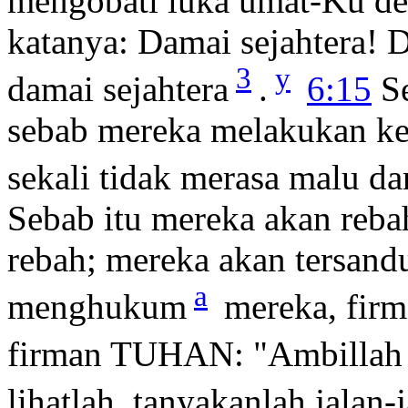
mengobati luka umat-Ku d
katanya: Damai sejahtera! Da
3
y
damai sejahtera
.
6:15
Se
sebab mereka melakukan kej
sekali tidak merasa malu da
Sebab itu mereka akan reba
rebah; mereka akan tersand
a
menghukum
mereka, fi
firman TUHAN: "Ambillah t
lihatlah, tanyakanlah jalan-