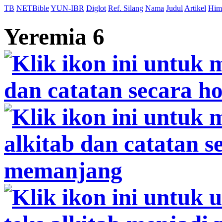
TB
NETBible
YUN-IBR
Diglot
Ref. Silang
Nama
Judul
Artikel
Him
Yeremia 6