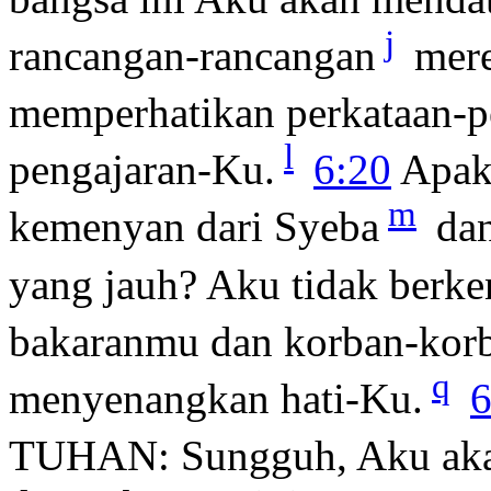
j
rancangan-rancangan
mere
memperhatikan perkataan-p
l
pengajaran-Ku.
6:20
Apak
m
kemenyan dari Syeba
dan
yang jauh? Aku tidak berk
bakaranmu dan korban-kor
q
menyenangkan hati-Ku.
6
TUHAN: Sungguh, Aku aka