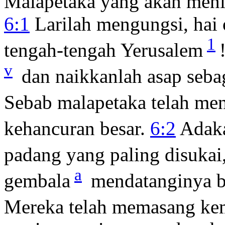
Malapetaka yang akan men
6:1
Larilah mengungsi, hai
1
tengah-tengah Yerusalem
v
dan naikkanlah asap sebag
Sebab malapetaka telah meng
kehancuran besar.
6:2
Adaka
padang yang paling disukai
a
gembala
mendatanginya b
Mereka telah memasang ke