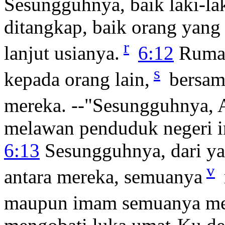
Sesungguhnya, baik laki-l
ditangkap, baik orang yan
r
lanjut usianya.
6:12
Rumah
s
kepada orang lain,
bersama
mereka. --"Sesungguhnya,
melawan penduduk negeri i
6:13
Sesungguhnya, dari yan
v
antara mereka, semuanya
maupun imam semuanya mel