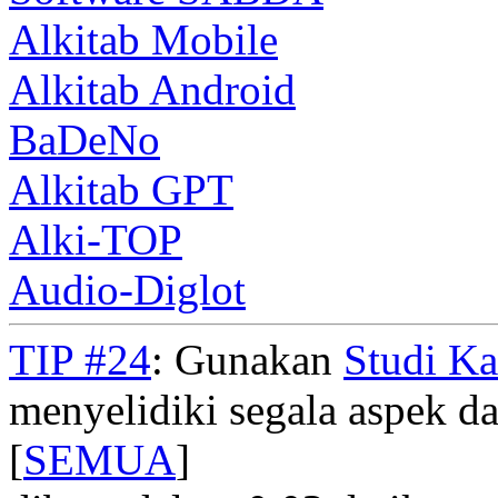
Alkitab Mobile
Alkitab Android
BaDeNo
Alkitab GPT
Alki-TOP
Audio-Diglot
TIP #24
: Gunakan
Studi K
menyelidiki segala aspek dar
[
SEMUA
]