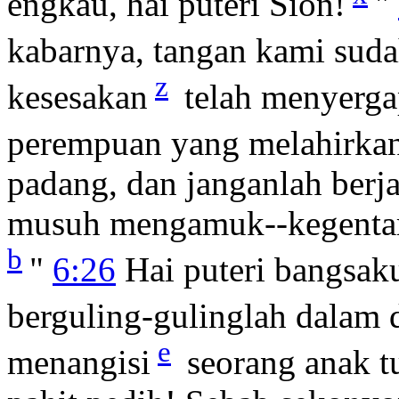
engkau, hai puteri Sion!
"
kabarnya, tangan kami suda
z
kesesakan
telah menyergap
perempuan yang melahirkan
padang, dan janganlah berja
musuh mengamuk--kegentara
b
"
6:26
Hai puteri bangsak
berguling-gulinglah dalam 
e
menangisi
seorang anak t