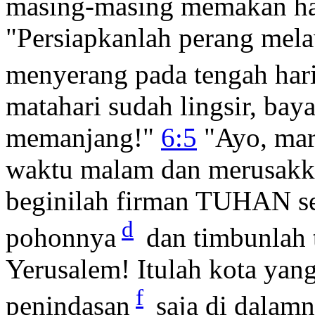
masing-masing memakan ha
"Persiapkanlah perang mela
menyerang pada tengah har
matahari sudah lingsir, bay
memanjang!"
6:5
"Ayo, mar
waktu malam dan merusakk
beginilah firman TUHAN se
d
pohonnya
dan timbunlah 
Yerusalem! Itulah kota ya
f
penindasan
saja di dalam