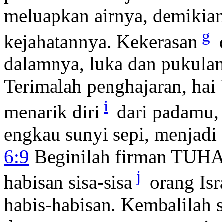
meluapkan airnya, demikian
g
kejahatannya. Kekerasan
dalamnya, luka dan pukulan
Terimalah penghajaran, hai
i
menarik diri
dari padamu,
engkau sunyi sepi, menjadi
6:9
Beginilah firman TUHAN
j
habisan sisa-sisa
orang Isr
habis-habisan. Kembalilah 