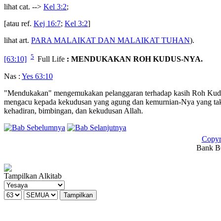
lihat cat. -->
Kel 3:2
;
[atau ref.
Kej 16:7
;
Kel 3:2
]
lihat art.
PARA MALAIKAT DAN MALAIKAT TUHAN
).
5
[63:10]
Full Life
: MENDUKAKAN ROH KUDUS-NYA.
Nas :
Yes 63:10
"Mendukakan" mengemukakan pelanggaran terhadap kasih Roh Kudus 
mengacu kepada kekudusan yang agung dan kemurnian-Nya yang tak b
kehadiran, bimbingan, dan kekudusan Allah.
Copyr
Bank BC
Tampilkan Alkitab