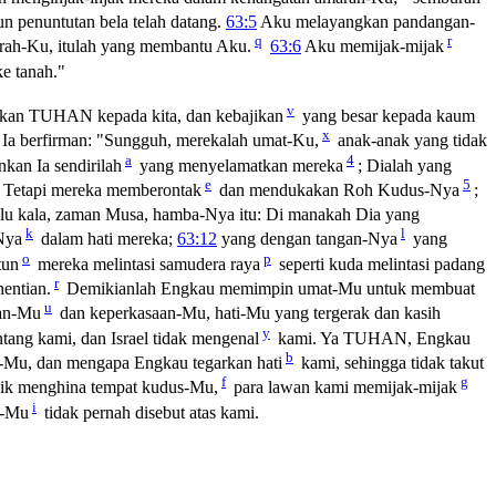
n penuntutan bela telah datang.
63:5
Aku melayangkan pandangan-
q
r
rah-Ku, itulah yang membantu Aku.
63:6
Aku memijak-mijak
e tanah."
v
ukan TUHAN kepada kita, dan kebajikan
yang besar kepada kaum
x
a berfirman: "Sungguh, merekalah umat-Ku,
anak-anak yang tidak
a
4
kan Ia sendirilah
yang menyelamatkan mereka
; Dialah yang
e
5
Tetapi mereka memberontak
dan mendukakan Roh Kudus-Nya
;
ulu kala, zaman Musa, hamba-Nya itu: Di manakah Dia yang
k
l
Nya
dalam hati mereka;
63:12
yang dengan tangan-Nya
yang
o
p
tun
mereka melintasi samudera raya
seperti kuda melintasi padang
r
entian.
Demikianlah Engkau memimpin umat-Mu untuk membuat
u
an-Mu
dan keperkasaan-Mu, hati-Mu yang tergerak dan kasih
y
ang kami, dan Israel tidak mengenal
kami. Ya TUHAN, Engkau
b
n-Mu, dan mengapa Engkau tegarkan hati
kami, sehingga tidak takut
f
g
ik menghina tempat kudus-Mu,
para lawan kami memijak-mijak
i
a-Mu
tidak pernah disebut atas kami.