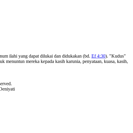
m ilahi yang dapat dilukai dan didukakan (bd.
Ef 4:30
). "Kudus"
k menuntun mereka kepada kasih karunia, penyataan, kuasa, kasih,
served.
Oeniyati