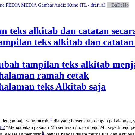
ne
PEDIA
MEDIA
Gambar
Audio
Kuno
ITL - draft
AI
BaDeNo
f
dengan baju yang merah,
dia yang bersemarak dengan pakaiannya,
3:2
"Mengapakah pakaian-Mu semerah itu, dan baju-Mu seperti baju pe
k
u! Aku telah mengirik
bangsa-bangsa dalam murka-Ku, dan Aku tela