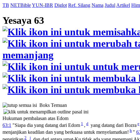
TB
NETBible
YUN-IBR
Diglot
Ref. Silang
Nama
Judul
Artikel
Him
Yesaya 63
Boks Temuan
Hukuman pembalasan atas Edom
1
d
e
63:1
"Siapa dia yang datang dari Edom
,
yang datang dari Bozra
h
menjanjikan keadilan dan yang berkuasa untuk menyelamatkan!
"
6
2
j
pengirikan
,
dan dari antara umat-Ku tidak ada yang menemani Ak