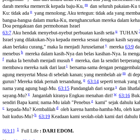
m
darah mereka memercik kepada baju-Ku,
dan seluruh pakaian-Ku t
o
Ku: tidak ada
yang menolong; Aku tertegun: tidak ada yang memba
bangsa-bangsa dalam murka-Ku, menghancurkan mereka dalam keh
Doa pengakuan dan permohonan Israel
u
63:7
Aku hendak menyebut-nyebut perbuatan kasih setia
TUHAN
Israel yang dilakukan-Nya kepada mereka sesuai dengan kasih saya
y
akan berlaku curang," maka Ia menjadi Juruselamat
mereka
63:9
da
b
menebus
mereka dalam kasih-Nya dan belas kasihan-Nya. Ia men
f
g
maka Ia berubah menjadi musuh
mereka, dan Ia sendiri berperang
i
membawa mereka naik dari laut
bersama-sama dengan penggembal
m
agung menyertai Musa di sebelah kanan; yang membelah air
di dep
q
gurun? Mereka tidak pernah tersandung,
63:14
seperti ternak yan
s
nama yang agung bagi-Mu.
63:15
Pandanglah dari sorga
dan lihatl
v
w
sayang-Mu?
Janganlah kiranya Engkau menahan diri!
63:16
Buka
z
sendiri Bapa kami; nama-Mu ialah "Penebus
kami" sejak dahulu ka
c
d
kepada-Mu? Kembalilah
oleh karena hamba-hamba-Mu, oleh kar
h
bait kudus-Mu?
63:19
Keadaan kami seolah-olah kami dari dahulu 
1
[63:1]
Full Life
: DARI EDOM.