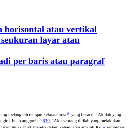
g
 yang melangkah dengan kekuatannya
yang besar?" "Akulah yang
i
ngirik buah anggur?
"
63:3
"Aku seorang dirilah yang melakukan
l
h menginjak-injak mereka dalam kehangatan amarah-Ku;
semburan