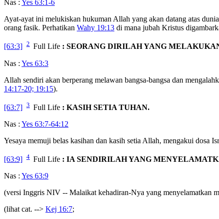
Nas :
Yes 63:1-6
Ayat-ayat ini melukiskan hukuman Allah yang akan datang atas dun
orang fasik. Perhatikan
Wahy 19:13
di mana jubah Kristus digambarka
2
[63:3]
Full Life
: SEORANG DIRILAH YANG MELAKUKAN
Nas :
Yes 63:3
Allah sendiri akan berperang melawan bangsa-bangsa dan mengalahka
14:17-20; 19:15
).
3
[63:7]
Full Life
: KASIH SETIA TUHAN.
Nas :
Yes 63:7-64:12
Yesaya memuji belas kasihan dan kasih setia Allah, mengakui dosa Is
4
[63:9]
Full Life
: IA SENDIRILAH YANG MENYELAMAT
Nas :
Yes 63:9
(versi Inggris NIV -- Malaikat kehadiran-Nya yang menyelamatkan me
(lihat cat. -->
Kej 16:7
;