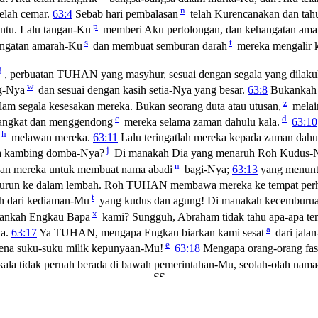
n
elah cemar.
63:4
Sebab hari pembalasan
telah Kurencanakan dan tahu
p
ntu. Lalu tangan-Ku
memberi Aku pertolongan, dan kehangatan ama
s
t
angatan amarah-Ku
dan membuat semburan darah
mereka mengalir k
3
, perbuatan TUHAN yang masyhur, sesuai dengan segala yang dilak
w
ng-Nya
dan sesuai dengan kasih setia-Nya yang besar.
63:8
Bukankah I
z
lam segala kesesakan mereka. Bukan seorang duta atau utusan,
melain
c
d
gangkat dan menggendong
mereka selama zaman dahulu kala.
63:10
h
melawan mereka.
63:11
Lalu teringatlah mereka kepada zaman dah
j
a kambing domba-Nya?
Di manakah Dia yang menaruh Roh Kudus-
n
an mereka untuk membuat nama abadi
bagi-Nya;
63:13
yang menun
g turun ke dalam lembah. Roh TUHAN membawa mereka ke tempat perh
t
ah dari kediaman-Mu
yang kudus dan agung! Di manakah kecemburu
x
nkah Engkau Bapa
kami? Sungguh, Abraham tidak tahu apa-apa tent
a
la.
63:17
Ya TUHAN, mengapa Engkau biarkan kami sesat
dari jala
e
ena suku-suku milik kepunyaan-Mu!
63:18
Mengapa orang-orang fas
kala tidak pernah berada di bawah pemerintahan-Mu, seolah-olah nam