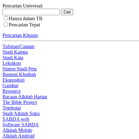
Pencarian Universal:
Hanya dalam TB
Pencarian Tepat
Pencarian Khusus
Tafsiran/Catatan
Studi Kamus
Studi Kata
Leksikon
Sistem Studi Peta
Ilustrasi Khotbah
Ekspositori
Gambar
Resource
Bacaan Alkitab Harian
The Bible Project
Tetelestai
Studi Alkitab Suku
SABDA web
Software SABDA
Alkitab Mobile
Alkitab Android