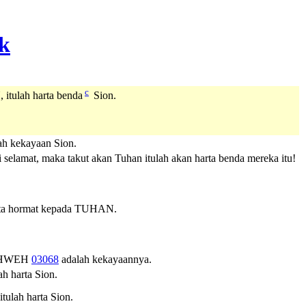
c
tulah harta benda
Sion.
ah kekayaan Sion.
 selamat, maka takut akan Tuhan itulah akan harta benda mereka itu!
erta hormat kepada TUHAN.
HWEH
03068
adalah kekayaannya.
h harta Sion.
ulah harta Sion.