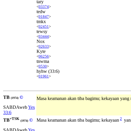
tary
<
03374
>
tedw
<
01847
>
tmkx
<
02451
>
tewsy
<
03444
>
Nox
<
02633
>
Kyte
<
06256
>
tnwma
<
0530
>
hyhw
(33:6)
<
01961
>
TB
©
Masa keamanan akan tiba bagimu; kekayaan yang
(1974)
SABDAweb
Yes
33:6
+TSK
2
TB
©
Masa keamanan akan tiba bagimu; kekayaan
yan
(1974)
SABDAweb
Yes