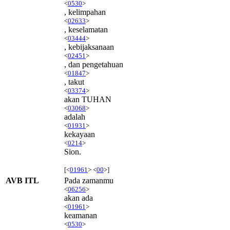
<
0530
>
, kelimpahan
<
02633
>
, keselamatan
<
03444
>
, kebijaksanaan
<
02451
>
, dan pengetahuan
<
01847
>
, takut
<
03374
>
akan TUHAN
<
03068
>
adalah
<
01931
>
kekayaan
<
0214
>
Sion.
[<
01961
> <
00
>]
AVB ITL
Pada zamanmu
<
06256
>
akan ada
<
01961
>
keamanan
<
0530
>