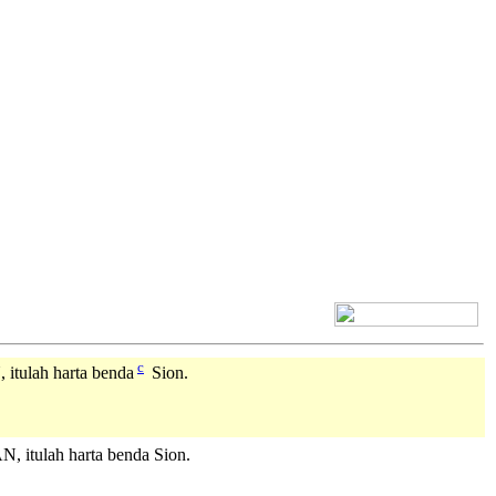
[+] Bhs. Inggris
c
tulah harta benda
Sion.
, itulah harta benda Sion.