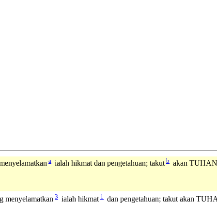
a
b
 menyelamatkan
ialah hikmat dan pengetahuan; takut
akan TUHAN, i
3
1
g menyelamatkan
ialah hikmat
dan pengetahuan; takut akan TUHAN