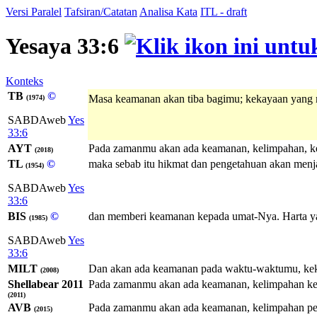
Versi Paralel
Tafsiran/Catatan
Analisa Kata
ITL - draft
Yesaya 33:6
Konteks
TB
©
Masa keamanan akan tiba bagimu; kekayaan yang
(1974)
SABDAweb
Yes
33:6
AYT
Pada zamanmu akan ada keamanan, kelimpahan, ke
(2018)
TL
©
maka sebab itu hikmat dan pengetahuan akan menjad
(1954)
SABDAweb
Yes
33:6
BIS
©
dan memberi keamanan kepada umat-Nya. Harta y
(1985)
SABDAweb
Yes
33:6
MILT
Dan akan ada keamanan pada waktu-waktumu, keku
(2008)
Shellabear 2011
Pada zamanmu akan ada keamanan, kelimpahan kes
(2011)
AVB
Pada zamanmu akan ada keamanan, kelimpahan pen
(2015)