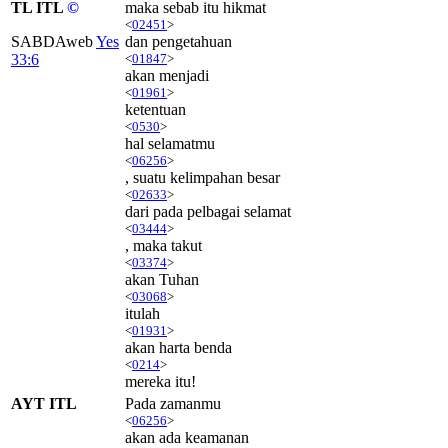
TL ITL
©
maka sebab itu hikmat
<
02451
>
SABDAweb
Yes
dan pengetahuan
33:6
<
01847
>
akan menjadi
<
01961
>
ketentuan
<
0530
>
hal selamatmu
<
06256
>
, suatu kelimpahan besar
<
02633
>
dari pada pelbagai selamat
<
03444
>
, maka takut
<
03374
>
akan Tuhan
<
03068
>
itulah
<
01931
>
akan harta benda
<
0214
>
mereka itu!
AYT ITL
Pada zamanmu
<
06256
>
akan ada keamanan