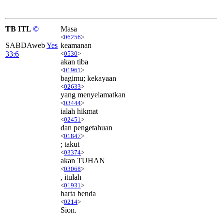
TB ITL
©
Masa
<
06256
>
SABDAweb
Yes
keamanan
33:6
<
0530
>
akan tiba
<
01961
>
bagimu; kekayaan
<
02633
>
yang menyelamatkan
<
03444
>
ialah hikmat
<
02451
>
dan pengetahuan
<
01847
>
; takut
<
03374
>
akan TUHAN
<
03068
>
, itulah
<
01931
>
harta benda
<
0214
>
Sion.