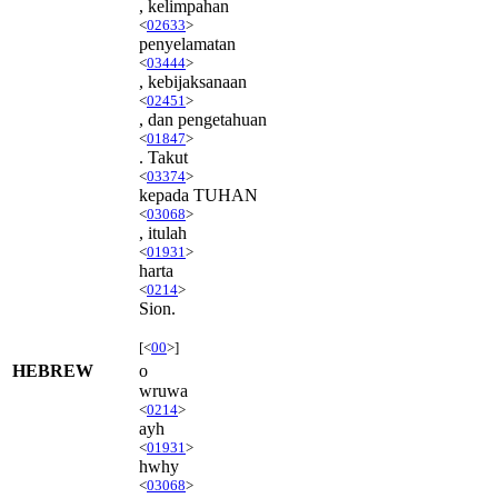
, kelimpahan
<
02633
>
penyelamatan
<
03444
>
, kebijaksanaan
<
02451
>
, dan pengetahuan
<
01847
>
. Takut
<
03374
>
kepada TUHAN
<
03068
>
, itulah
<
01931
>
harta
<
0214
>
Sion.
[<
00
>]
HEBREW
o
wruwa
<
0214
>
ayh
<
01931
>
hwhy
<
03068
>