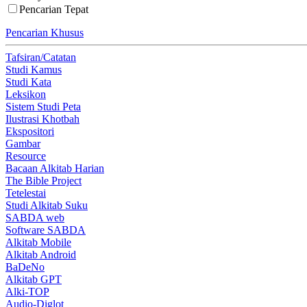
Pencarian Tepat
Pencarian Khusus
Tafsiran/Catatan
Studi Kamus
Studi Kata
Leksikon
Sistem Studi Peta
Ilustrasi Khotbah
Ekspositori
Gambar
Resource
Bacaan Alkitab Harian
The Bible Project
Tetelestai
Studi Alkitab Suku
SABDA web
Software SABDA
Alkitab Mobile
Alkitab Android
BaDeNo
Alkitab GPT
Alki-TOP
Audio-Diglot