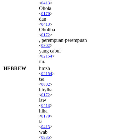
<
0413
>
Ohola
<
0170
>
dan
<
0413
>
Oholiba
<
0172
>
, perempuan-perempuan
<
0802
>
yang cabul
<
02154
>
itu.
HEBREW
hmzh
<
02154
>
tsa
<
0802
>
hbylha
<
0172
>
law
<
0413
>
hlha
<
0170
>
la
<
0413
>
wab
<
0935
>