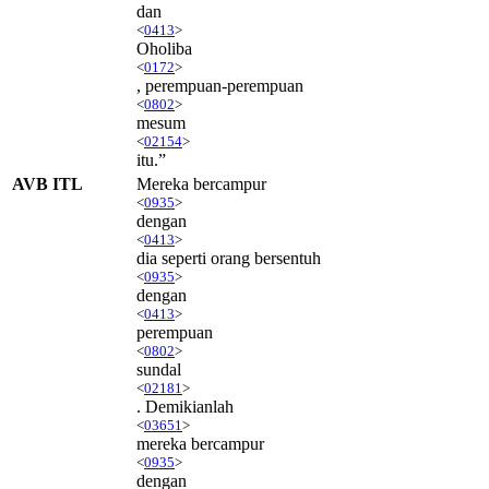
dan
<
0413
>
Oholiba
<
0172
>
, perempuan-perempuan
<
0802
>
mesum
<
02154
>
itu.”
AVB ITL
Mereka bercampur
<
0935
>
dengan
<
0413
>
dia seperti orang bersentuh
<
0935
>
dengan
<
0413
>
perempuan
<
0802
>
sundal
<
02181
>
. Demikianlah
<
03651
>
mereka bercampur
<
0935
>
dengan