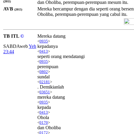
(2011)
dan Oholiba, perempuan-perempuan mesum itu.
AVB
Mereka bercampur dengan dia seperti orang bers
(2015)
Oholiba, perempuan-perempuan yang cabul itu.
TB ITL
©
Mereka datang
<
0935
>
SABDAweb
Yeh
kepadanya
23:44
<
0413
>
seperti orang mendatangi
<
0935
>
perempuan
<
0802
>
sundal
<
02181
>
. Demikianlah
<
03651
>
mereka datang
<
0935
>
kepada
<
0413
>
Ohola
<
0170
>
dan Oholiba
<
0172
>