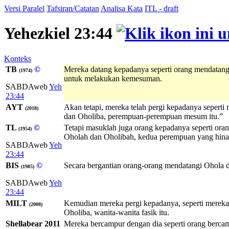
Versi Paralel
Tafsiran/Catatan
Analisa Kata
ITL - draft
Yehezkiel 23:44
Konteks
TB
©
Mereka datang kepadanya seperti orang mendatan
(1974)
untuk melakukan kemesuman.
SABDAweb
Yeh
23:44
AYT
Akan tetapi, mereka telah pergi kepadanya sepert
(2018)
dan Oholiba, perempuan-perempuan mesum itu.”
TL
©
Tetapi masuklah juga orang kepadanya seperti or
(1954)
Oholah dan Oholibah, kedua perempuan yang hina 
SABDAweb
Yeh
23:44
BIS
©
Secara bergantian orang-orang mendatangi Ohola da
(1985)
SABDAweb
Yeh
23:44
MILT
Kemudian mereka pergi kepadanya, seperti mereka 
(2008)
Oholiba, wanita-wanita fasik itu.
Shellabear 2011
Mereka bercampur dengan dia seperti orang berc