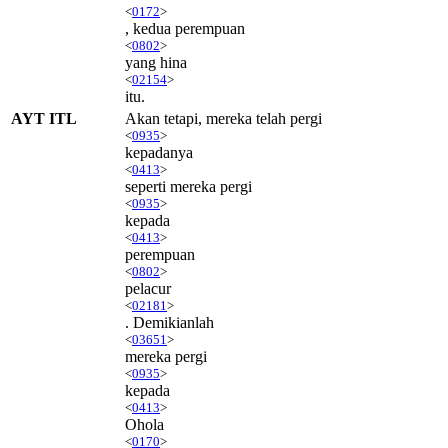
<
0172
>
, kedua perempuan
<
0802
>
yang hina
<
02154
>
itu.
AYT ITL
Akan tetapi, mereka telah pergi
<
0935
>
kepadanya
<
0413
>
seperti mereka pergi
<
0935
>
kepada
<
0413
>
perempuan
<
0802
>
pelacur
<
02181
>
. Demikianlah
<
03651
>
mereka pergi
<
0935
>
kepada
<
0413
>
Ohola
<
0170
>