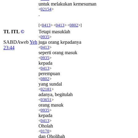
untuk melakukan kemesuman
<
02154
>
.
[<
0413
> <
0413
> <
0802
>]
TL ITL
©
Tetapi masuklah
<
0935
>
SABDAweb
Yeh
juga orang kepadanya
23:44
<
0413
>
seperti orang masuk
<
0935
>
kepada
<
0413
>
perempuan
<
0802
>
yang sundal
<
02181
>
adanya, begitulah
<
03651
>
orang masuk
<
0935
>
kepada
<
0413
>
Oholah
<
0170
>
dan Oholibah