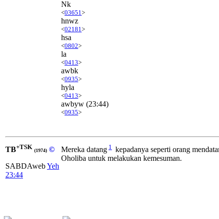
Nk
<
03651
>
hnwz
<
02181
>
hsa
<
0802
>
la
<
0413
>
awbk
<
0935
>
hyla
<
0413
>
awbyw
(23:44)
<
0935
>
+TSK
1
TB
©
Mereka datang
kepadanya seperti orang mendata
(1974)
Oholiba untuk melakukan kemesuman.
SABDAweb
Yeh
23:44