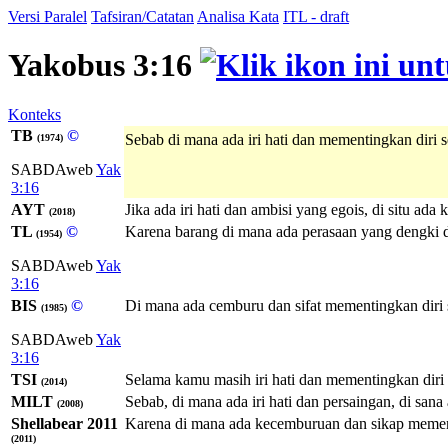
Versi Paralel
Tafsiran/Catatan
Analisa Kata
ITL - draft
Yakobus 3:16
Konteks
TB
©
Sebab di mana ada iri hati dan mementingkan diri s
(1974)
SABDAweb
Yak
3:16
AYT
Jika ada iri hati dan ambisi yang egois, di situ ad
(2018)
TL
©
Karena barang di mana ada perasaan yang dengki da
(1954)
SABDAweb
Yak
3:16
BIS
©
Di mana ada cemburu dan sifat mementingkan diri s
(1985)
SABDAweb
Yak
3:16
TSI
Selama kamu masih iri hati dan mementingkan diri 
(2014)
MILT
Sebab, di mana ada iri hati dan persaingan, di san
(2008)
Shellabear 2011
Karena di mana ada kecemburuan dan sikap mementi
(2011)