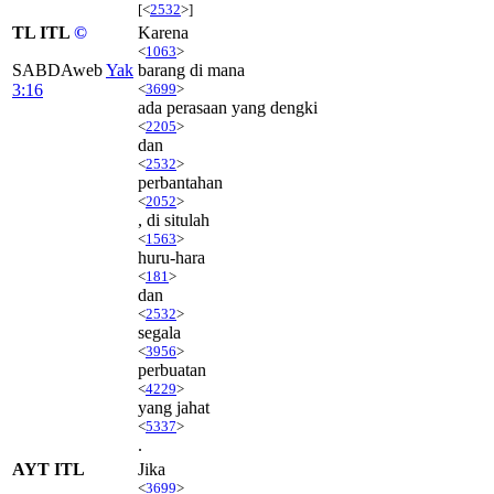
[<
2532
>]
TL ITL
©
Karena
<
1063
>
SABDAweb
Yak
barang di mana
3:16
<
3699
>
ada perasaan yang dengki
<
2205
>
dan
<
2532
>
perbantahan
<
2052
>
, di situlah
<
1563
>
huru-hara
<
181
>
dan
<
2532
>
segala
<
3956
>
perbuatan
<
4229
>
yang jahat
<
5337
>
.
AYT ITL
Jika
<
3699
>