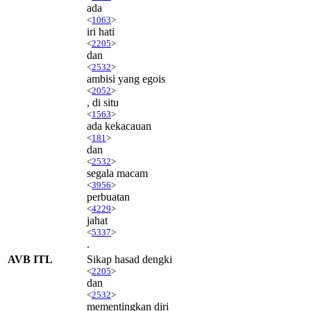
ada
<
1063
>
iri hati
<
2205
>
dan
<
2532
>
ambisi yang egois
<
2052
>
, di situ
<
1563
>
ada kekacauan
<
181
>
dan
<
2532
>
segala macam
<
3956
>
perbuatan
<
4229
>
jahat
<
5337
>
.
AVB ITL
Sikap hasad dengki
<
2205
>
dan
<
2532
>
mementingkan diri