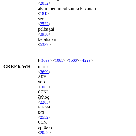
<
2052
>
akan menimbulkan kekacauan
<
181
>
serta
<
2532
>
pelbagai
<
3956
>
kejahatan
<
5337
>
.
[<
3699
> <
1063
> <
1563
> <
4229
>]
GREEK WH
οπου
<
3699
>
ADV
γαρ
<
1063
>
CONJ
ζηλος
<
2205
>
N-NSM
και
<
2532
>
CONJ
εριθεια
<
2052
>