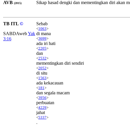
AVB
Sikap hasad dengki dan mementingkan diri akan me
(2015)
TB ITL
©
Sebab
<
1063
>
SABDAweb
Yak
di mana
3:16
<
3699
>
ada iri hati
<
2205
>
dan
<
2532
>
mementingkan diri sendiri
<
2052
>
di situ
<
1563
>
ada kekacauan
<
181
>
dan segala macam
<
3956
>
perbuatan
<
4229
>
jahat
<
5337
>
.