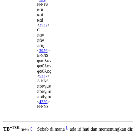
N-NFS
και
καὶ
καί
<
2532
>
C
παν
πᾶν
πᾶς
<
3956
>
E-NNS
φαυλον
φαῦλον
φαῦλος
<
5337
>
A-NNS
πραγμα
πρᾶγμα.
πρᾶγμα
<
4229
>
N-NNS
+TSK
1
TB
©
Sebab di mana
ada iri hati dan mementingkan diri 
(1974)