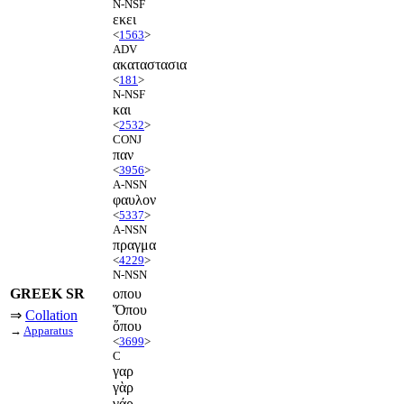
N-NSF
εκει
<
1563
>
ADV
ακαταστασια
<
181
>
N-NSF
και
<
2532
>
CONJ
παν
<
3956
>
A-NSN
φαυλον
<
5337
>
A-NSN
πραγμα
<
4229
>
N-NSN
GREEK SR
οπου
Ὅπου
⇒
Collation
ὅπου
→
Apparatus
<
3699
>
C
γαρ
γὰρ
γάρ