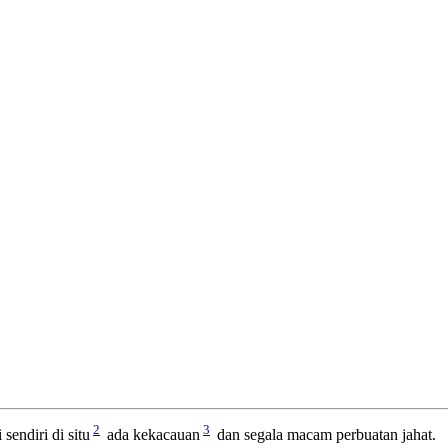
2
3
sendiri di situ
ada kekacauan
dan segala macam perbuatan jahat.