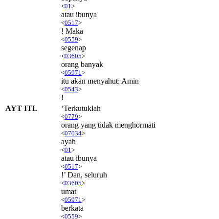
<
01
>
atau ibunya
<
0517
>
! Maka
<
0559
>
segenap
<
03605
>
orang banyak
<
05971
>
itu akan menyahut: Amin
<
0543
>
!
AYT ITL
‘Terkutuklah
<
0779
>
orang yang tidak menghormati
<
07034
>
ayah
<
01
>
atau ibunya
<
0517
>
!’ Dan, seluruh
<
03605
>
umat
<
05971
>
berkata
<
0559
>