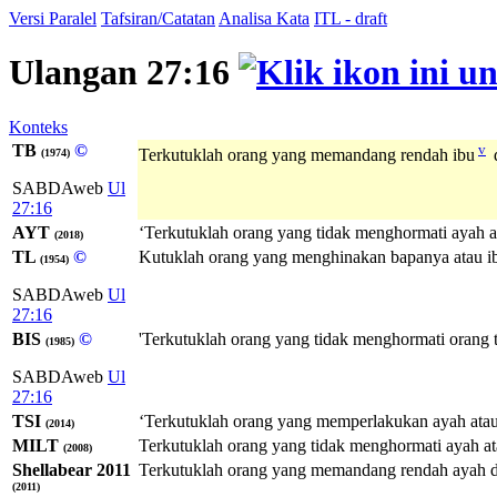
Versi Paralel
Tafsiran/Catatan
Analisa Kata
ITL - draft
Ulangan 27:16
Konteks
TB
©
v
Terkutuklah orang yang memandang rendah ibu
d
(1974)
SABDAweb
Ul
27:16
AYT
‘Terkutuklah orang yang tidak menghormati ayah a
(2018)
TL
©
Kutuklah orang yang menghinakan bapanya atau i
(1954)
SABDAweb
Ul
27:16
BIS
©
'Terkutuklah orang yang tidak menghormati orang 
(1985)
SABDAweb
Ul
27:16
TSI
‘Terkutuklah orang yang memperlakukan ayah atau
(2014)
MILT
Terkutuklah orang yang tidak menghormati ayah at
(2008)
Shellabear 2011
Terkutuklah orang yang memandang rendah ayah dan
(2011)