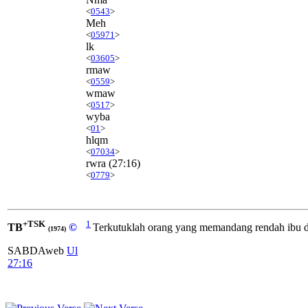
<
0543
>
Meh
<
05971
>
lk
<
03605
>
rmaw
<
0559
>
wmaw
<
0517
>
wyba
<
01
>
hlqm
<
07034
>
rwra
(27:16)
<
0779
>
+TSK
1
TB
©
Terkutuklah orang yang memandang rendah ibu da
(1974)
SABDAweb
Ul
27:16