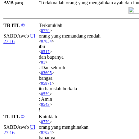
AVB
‘Terlaknatlah orang yang mengaibkan ayah dan ibun
(2015)
TB ITL
©
Terkutuklah
<
0779
>
SABDAweb
Ul
orang yang memandang rendah
27:16
<
07034
>
ibu
<
0517
>
dan bapanya
<
01
>
. Dan seluruh
<
03605
>
bangsa
<
05971
>
itu haruslah berkata
<
0559
>
: Amin
<
0543
>
!
TL ITL
©
Kutuklah
<
0779
>
SABDAweb
Ul
orang yang menghinakan
27:16
<
07034
>
bapanya