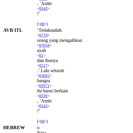
, ‘Amin
<
0543
>
!’
[<
00
>]
AVB ITL
‘Terlaknatlah
<
0779
>
orang yang mengaibkan
<
07034
>
ayah
<
01
>
dan ibunya
<
0517
>
.’ Lalu seluruh
<
03605
>
bangsa
<
05971
>
itu harus berkata
<
0559
>
, ‘Amin
<
0543
>
!’
[<
00
>]
HEBREW
o
Nma