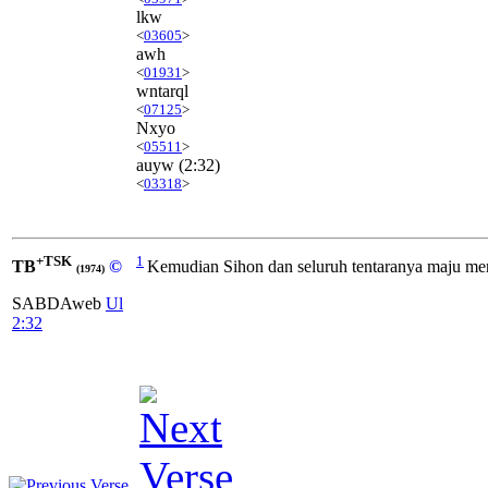
lkw
<
03605
>
awh
<
01931
>
wntarql
<
07125
>
Nxyo
<
05511
>
auyw
(2:32)
<
03318
>
+TSK
1
TB
©
Kemudian Sihon dan seluruh tentaranya maju mend
(1974)
SABDAweb
Ul
2:32