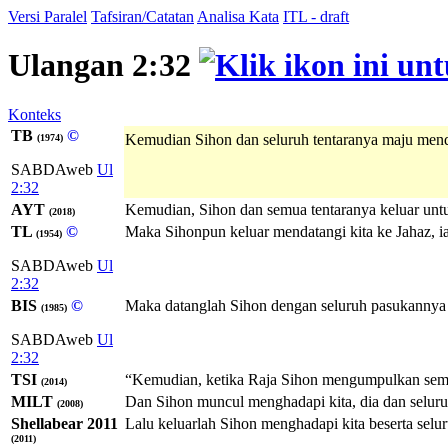
Versi Paralel
Tafsiran/Catatan
Analisa Kata
ITL - draft
Ulangan 2:32
Konteks
TB
©
Kemudian Sihon dan seluruh tentaranya maju menda
(1974)
SABDAweb
Ul
2:32
AYT
Kemudian, Sihon dan semua tentaranya keluar unt
(2018)
TL
©
Maka Sihonpun keluar mendatangi kita ke Jahaz, ia
(1954)
SABDAweb
Ul
2:32
BIS
©
Maka datanglah Sihon dengan seluruh pasukannya 
(1985)
SABDAweb
Ul
2:32
TSI
“Kemudian, ketika Raja Sihon mengumpulkan semu
(2014)
MILT
Dan Sihon muncul menghadapi kita, dia dan seluru
(2008)
Shellabear 2011
Lalu keluarlah Sihon menghadapi kita beserta selu
(2011)