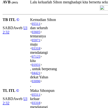
AVB
Lalu keluarlah Sihon menghadapi kita berserta sel
(2015)
TB ITL
©
Kemudian Sihon
<
05511
>
SABDAweb
Ul
dan seluruh
2:32
<
03605
>
tentaranya
<
05971
>
maju
<
03318
>
mendatangi
<
07125
>
kita
<
01931
>
, untuk berperang
<
04421
>
dekat Yahas
<
03096
>
,
TL ITL
©
Maka Sihonpun
<
05511
>
SABDAweb
Ul
keluar
2:32
<
03318
>
mendatangi