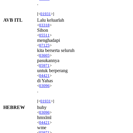
.
[<
01931
>]
AVB ITL
Lalu keluarlah
<
03318
>
Sihon
<
05511
>
menghadapi
<
07125
>
kita berserta seluruh
<
03605
>
pasukannya
<
05971
>
untuk berperang
<
04421
>
di Yahas
<
03096
>
.
[<
01931
>]
HEBREW
huhy
<
03096
>
hmxlml
<
04421
>
wme
<
05971
>