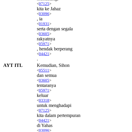
<
07125
>
kita ke Jahaz
<
03096
>
, ia
<
01931
>
serta dengan segala
<
03605
>
rakyatnya
<
05971
>
, hendak berperang
<
04421
>
.
AYT ITL
Kemudian, Sihon
<
05511
>
dan semua
<
03605
>
tentaranya
<
05971
>
keluar
<
03318
>
untuk menghadapi
<
07125
>
kita dalam pertempuran
<
04421
>
di Yahas
<
03096
>