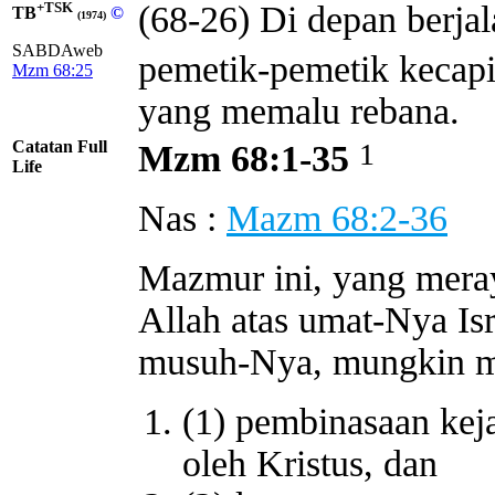
+TSK
(68-26) Di depan berja
TB
©
(1974)
SABDAweb
pemetik-pemetik kecap
Mzm 68:25
yang memalu rebana.
Catatan Full
1
Mzm 68:1-35
Life
Nas :
Mazm 68:2-36
Mazmur ini, yang mera
Allah atas umat-Nya I
musuh-Nya, mungkin 
(1) pembinasaan keja
oleh Kristus, dan