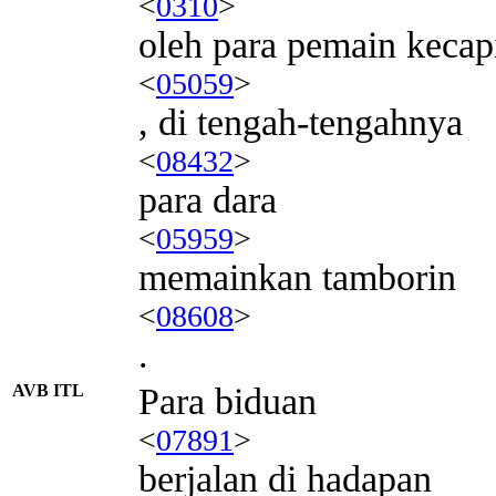
<
0310
>
oleh para pemain kecap
<
05059
>
, di tengah-tengahnya
<
08432
>
para dara
<
05959
>
memainkan tamborin
<
08608
>
.
AVB ITL
Para biduan
<
07891
>
berjalan di hadapan