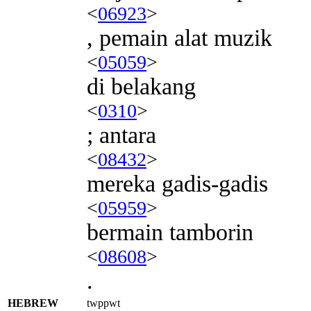
<
06923
>
, pemain alat muzik
<
05059
>
di belakang
<
0310
>
; antara
<
08432
>
mereka gadis-gadis
<
05959
>
bermain tamborin
<
08608
>
.
HEBREW
twppwt