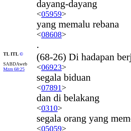
dayang-dayang
<
05959
>
yang memalu rebana
<
08608
>
.
TL ITL
©
(68-26) Di hadapan ber
SABDAweb
<
06923
>
Mzm 68:25
segala biduan
<
07891
>
dan di belakang
<
0310
>
segala orang yang mem
<
05059
>