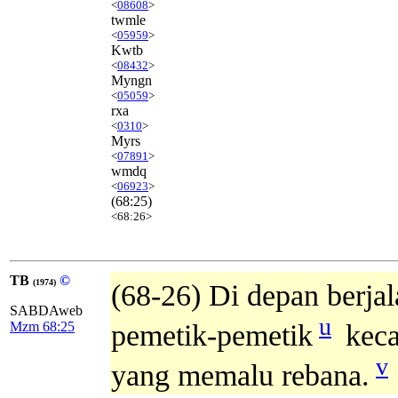
<
08608
>
twmle
<
05959
>
Kwtb
<
08432
>
Myngn
<
05059
>
rxa
<
0310
>
Myrs
<
07891
>
wmdq
<
06923
>
(68:25)
<68:26>
TB
©
(1974)
(68-26) Di depan berja
SABDAweb
u
Mzm 68:25
pemetik-pemetik
keca
v
yang memalu rebana.