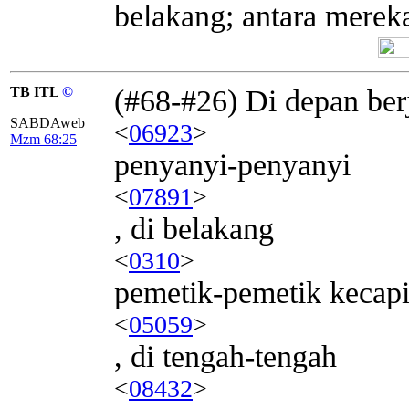
belakang; antara merek
TB ITL
©
(#68-#26) Di depan ber
SABDAweb
<
06923
>
Mzm 68:25
penyanyi-penyanyi
<
07891
>
, di belakang
<
0310
>
pemetik-pemetik kecap
<
05059
>
, di tengah-tengah
<
08432
>