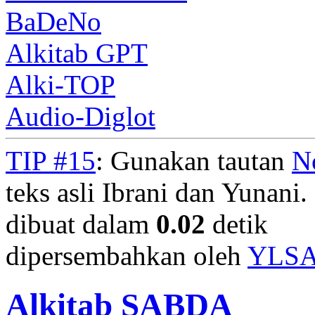
BaDeNo
Alkitab GPT
Alki-TOP
Audio-Diglot
TIP #15
: Gunakan tautan
N
teks asli Ibrani dan Yunani. 
dibuat dalam
0.02
detik
dipersembahkan oleh
YLS
Alkitab SABDA