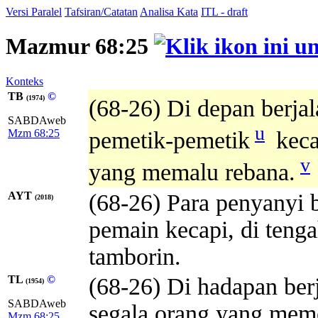
Versi Paralel
Tafsiran/Catatan
Analisa Kata
ITL - draft
Mazmur 68:25
Konteks
TB
©
(1974)
(68-26) Di depan berja
SABDAweb
u
Mzm 68:25
pemetik-pemetik
keca
v
yang memalu rebana.
AYT
(68-26) Para penyanyi b
(2018)
pemain kecapi, di teng
tamborin.
TL
©
(68-26) Di hadapan berj
(1954)
SABDAweb
segala orang yang meme
Mzm 68:25