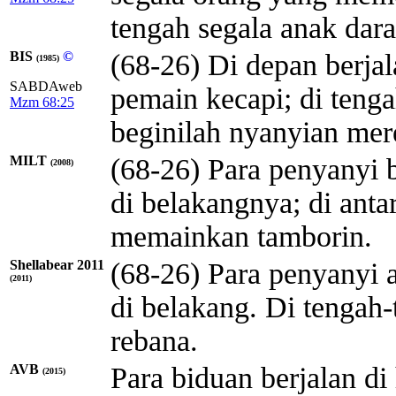
tengah segala anak dar
BIS
©
(68-26) Di depan berjal
(1985)
SABDAweb
pemain kecapi; di teng
Mzm 68:25
beginilah nyanyian mer
MILT
(68-26) Para penyanyi 
(2008)
di belakangnya; di anta
memainkan tamborin.
Shellabear 2011
(68-26) Para penyanyi 
(2011)
di belakang. Di tengah
rebana.
AVB
Para biduan berjalan di
(2015)