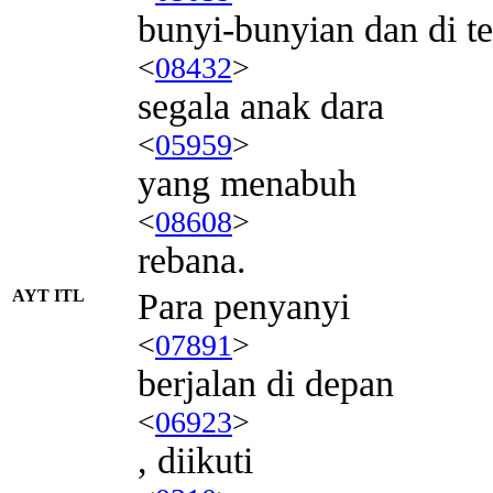
bunyi-bunyian dan di t
<
08432
>
segala anak dara
<
05959
>
yang menabuh
<
08608
>
rebana.
AYT ITL
Para penyanyi
<
07891
>
berjalan di depan
<
06923
>
, diikuti