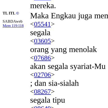
mereka.
TL ITL
©
Maka Engkau juga me
SABDAweb
<
05541
>
Mzm 119:118
segala
<
03605
>
orang yang menolak
<
07686
>
akan segala syariat-Mu
<
02706
>
; dan sia-sialah
<
08267
>
segala tipu