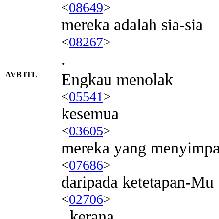
<
08649
>
mereka adalah sia-sia
<
08267
>
.
AVB ITL
Engkau menolak
<
05541
>
kesemua
<
03605
>
mereka yang menyimp
<
07686
>
daripada ketetapan-Mu
<
02706
>
, kerana