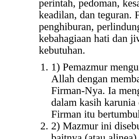
perintah, pedoman, kesa
keadilan, dan teguran. 
penghiburan, perlindung
kebahagiaan hati dan j
kebutuhan.
1) Pemazmur mengun
Allah dengan memba
Firman-Nya. Ia men
dalam kasih karunia
Firman itu bertumbuh
2) Mazmur ini disebu
baitnya (atau alinea)