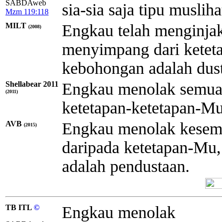
SABDAweb
sia-sia saja tipu muslih
Mzm 119:118
MILT
Engkau telah menginja
(2008)
menyimpang dari ketet
kebohongan adalah dus
Shellabear 2011
Engkau menolak semua
(2011)
ketetapan-ketetapan-Mu,
AVB
Engkau menolak kesem
(2015)
daripada ketetapan-Mu
adalah pendustaan.
TB ITL
©
Engkau menolak