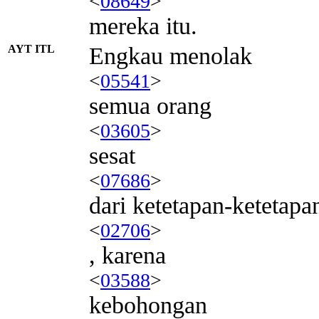
<
08649
>
mereka itu.
AYT ITL
Engkau menolak
<
05541
>
semua orang
<
03605
>
sesat
<
07686
>
dari ketetapan-ketetap
<
02706
>
, karena
<
03588
>
kebohongan