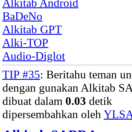
Alkitab Android
BaDeNo
Alkitab GPT
Alki-TOP
Audio-Diglot
TIP #35
: Beritahu teman u
dengan gunakan Alkitab S
dibuat dalam
0.03
detik
dipersembahkan oleh
YLS