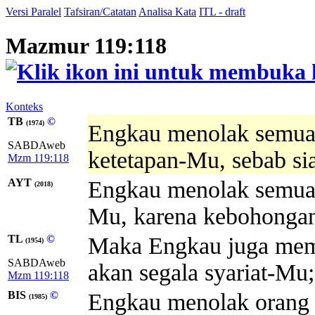
Versi Paralel
Tafsiran/Catatan
Analisa Kata
ITL - draft
Mazmur 119:118
Konteks
TB
©
(1974)
Engkau menolak semua 
SABDAweb
ketetapan-Mu, sebab sia
Mzm 119:118
AYT
Engkau menolak semua o
(2018)
Mu, karena kebohongan 
TL
©
Maka Engkau juga mem
(1954)
SABDAweb
akan segala syariat-Mu; 
Mzm 119:118
BIS
©
Engkau menolak orang 
(1985)