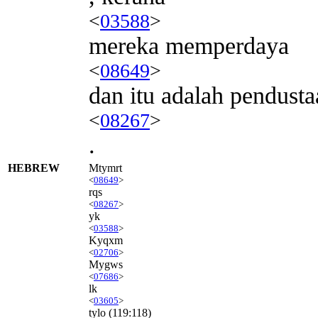
<
03588
>
mereka memperdaya
<
08649
>
dan itu adalah pendusta
<
08267
>
.
HEBREW
Mtymrt
<
08649
>
rqs
<
08267
>
yk
<
03588
>
Kyqxm
<
02706
>
Mygws
<
07686
>
lk
<
03605
>
tylo
(119:118)