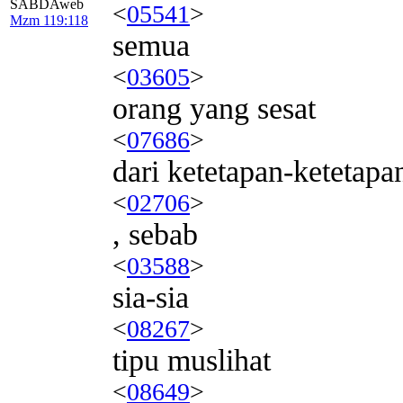
SABDAweb
<
05541
>
Mzm 119:118
semua
<
03605
>
orang yang sesat
<
07686
>
dari ketetapan-ketetap
<
02706
>
, sebab
<
03588
>
sia-sia
<
08267
>
tipu muslihat
<
08649
>