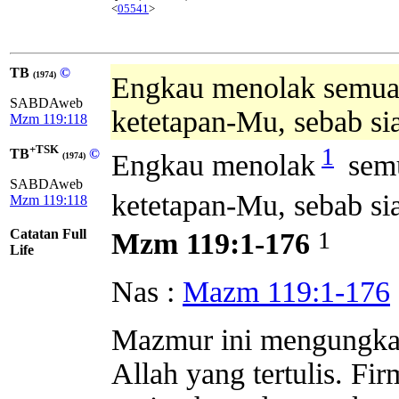
<
05541
>
TB
©
(1974)
Engkau menolak semua 
SABDAweb
ketetapan-Mu, sebab sia
Mzm 119:118
+TSK
1
TB
©
Engkau menolak
semu
(1974)
SABDAweb
ketetapan-Mu, sebab sia
Mzm 119:118
Catatan Full
1
Mzm 119:1-176
Life
Nas :
Mazm 119:1-176
Mazmur ini mengungkap
Allah yang tertulis. Fir