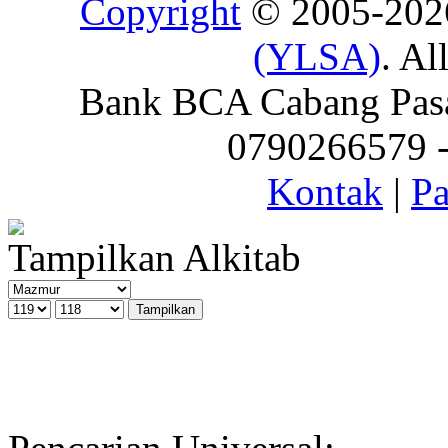
Copyright
© 2005-20
(YLSA)
. Al
Bank BCA Cabang Pasar
0790266579 - 
Kontak
|
Pa
Tampilkan Alkitab