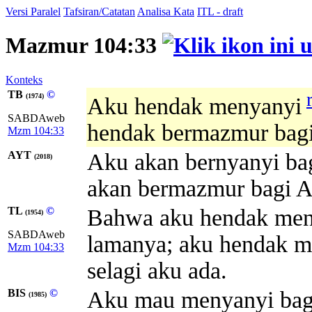
Versi Paralel
Tafsiran/Catatan
Analisa Kata
ITL - draft
Mazmur 104:33
Konteks
TB
©
(1974)
Aku hendak menyanyi
SABDAweb
hendak bermazmur bagi 
Mzm 104:33
AYT
Aku akan bernyanyi b
(2018)
akan bermazmur bagi Al
TL
©
Bahwa aku hendak men
(1954)
SABDAweb
lamanya; aku hendak m
Mzm 104:33
selagi aku ada.
BIS
©
Aku mau menyanyi ba
(1985)