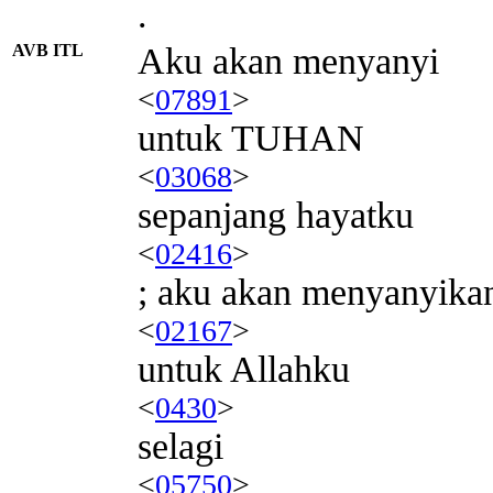
.
AVB ITL
Aku akan menyanyi
<
07891
>
untuk TUHAN
<
03068
>
sepanjang hayatku
<
02416
>
; aku akan menyanyikan
<
02167
>
untuk Allahku
<
0430
>
selagi
<
05750
>