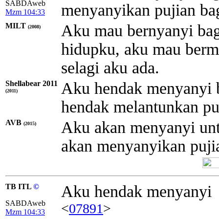
SABDAweb
menyanyikan pujian bag
Mzm 104:33
MILT
Aku mau bernyanyi ba
(2008)
hidupku, aku mau ber
selagi aku ada.
Shellabear 2011
Aku hendak menyanyi 
(2011)
hendak melantunkan puj
AVB
Aku akan menyanyi un
(2015)
akan menyanyikan pujia
TB ITL
©
Aku hendak menyanyi
SABDAweb
<
07891
>
Mzm 104:33