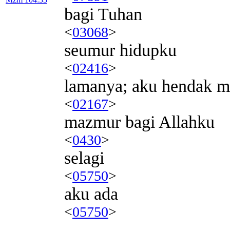
bagi Tuhan
<
03068
>
seumur hidupku
<
02416
>
lamanya; aku hendak 
<
02167
>
mazmur bagi Allahku
<
0430
>
selagi
<
05750
>
aku ada
<
05750
>
.