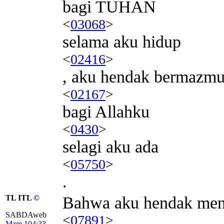
bagi TUHAN
<
03068
>
selama aku hidup
<
02416
>
, aku hendak bermazmu
<
02167
>
bagi Allahku
<
0430
>
selagi aku ada
<
05750
>
.
TL ITL
©
Bahwa aku hendak men
SABDAweb
<
07891
>
Mzm 104:33