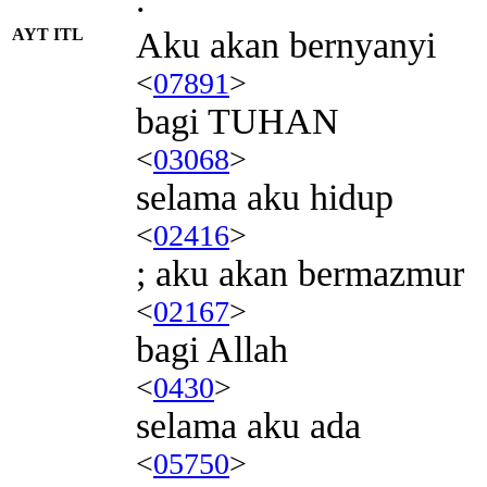
AYT ITL
Aku akan bernyanyi
<
07891
>
bagi TUHAN
<
03068
>
selama aku hidup
<
02416
>
; aku akan bermazmur
<
02167
>
bagi Allah
<
0430
>
selama aku ada
<
05750
>