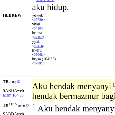
aku hidup.
HEBREW
ydweb
<
05750
>
yhlal
<
0430
>
hrmza
<
02167
>
yyxb
<
02416
>
hwhyl
<
03068
>
hrysa
(104:33)
<
07891
>
TB
©
(1974)
Aku hendak menyanyi
SABDAweb
hendak bermazmur bagi 
Mzm 104:33
+TSK
1
TB
©
Aku hendak menyanyi
(1974)
SABDAweb