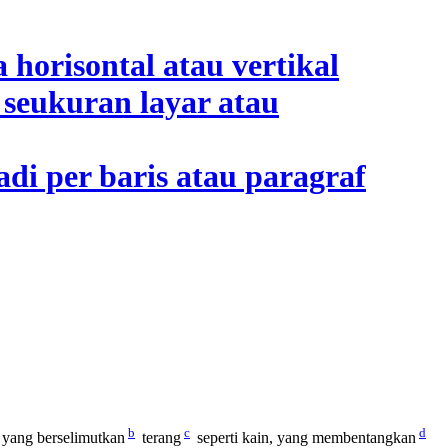
b
c
d
yang berselimutkan
terang
seperti kain, yang membentangkan