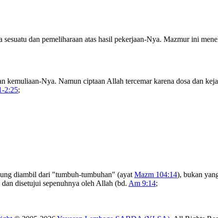
sesuatu dan pemeliharaan atas hasil pekerjaan-Nya. Mazmur ini meneka
an kemuliaan-Nya. Namun ciptaan Allah tercemar karena dosa dan kejah
1-2:25
;
ngsung diambil dari "tumbuh-tumbuhan" (ayat
Mazm 104:14
), bukan yang
 dan disetujui sepenuhnya oleh Allah (bd.
Am 9:14
;