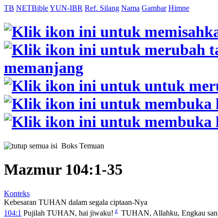
TB
NETBible
YUN-IBR
Ref. Silang
Nama
Gambar
Himne
Boks Temuan
Mazmur 104:1-35
Konteks
Kebesaran TUHAN dalam segala ciptaan-Nya
z
104:1
Pujilah TUHAN, hai jiwaku!
TUHAN, Allahku, Engkau sang