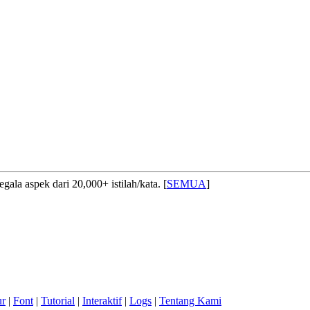
ala aspek dari 20,000+ istilah/kata. [
SEMUA
]
ur
|
Font
|
Tutorial
|
Interaktif
|
Logs
|
Tentang Kami