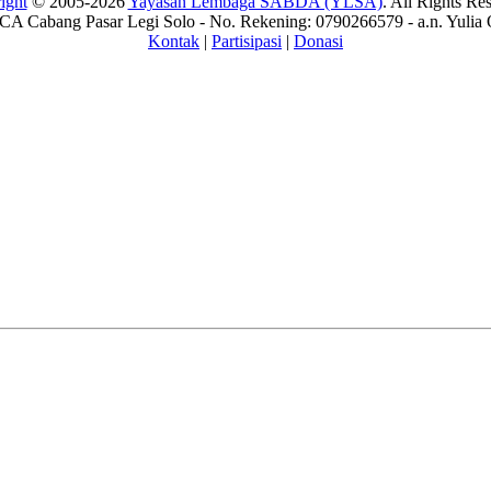
ight
© 2005-2026
Yayasan Lembaga SABDA (YLSA)
. All Rights Re
A Cabang Pasar Legi Solo - No. Rekening: 0790266579 - a.n. Yulia 
Kontak
|
Partisipasi
|
Donasi