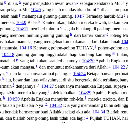
g
h
i
j
Mu
di air,
yang menjadikan awan-awan
sebagai kendaraan-Mu,
y
n
ayan-pelayan-Mu,
104:5
yang telah mendasarkan bumi
di atas tumpua
r
s
 telah naik
melampaui gunung-gunung.
104:7
Terhadap hardik-Mu
a
v
 mereka.
104:9
Batas
Kautentukan, takkan mereka lewati, takkan k
x
g-gunung,
104:11
memberi minum
segala binatang di padang, memuask
b
c
yang memberi minum gunung-gunung
dari kamar-kamar
loteng-Mu
f
usahakan manusia, yang mengeluarkan makanan
dari dalam tanah
104
j
i manusia.
104:16
Kenyang pohon-pohon TUHAN,
pohon-pohon ara
m
;
104:18
gunung-gunung tinggi adalah bagi kambing-kambing
hutan,
p
matahari
yang tahu akan saat terbenamnya.
104:20
Apabila Engkau m
t
u
-aum akan mangsa,
dan menuntut makanannya dari Allah.
104:22
A
w
x
ya,
dan ke usahanya sampai petang.
104:24
Betapa banyak perbua
b
t
itu, besar dan luas wilayahnya, di situ bergerak, tidak terbilang ba
f
g
ermain
dengannya.
104:27
Semuanya menantikan Engkau, supaya 
i
ngan-Mu, mereka kenyang
oleh kebaikan.
104:29
Apabila Engkau m
k
l
u.
104:30
Apabila Engkau mengirim roh-Mu,
mereka tercipta, dan
n
erbuatan-perbuatan-Nya!
104:32
Dia yang memandang bumi sehingga
u hendak bermazmur bagi Allahku selagi aku ada.
104:34
Biarlah ren
u
, dan biarlah orang-orang fasik tidak ada lagi!
Pujilah TUHAN, hai 