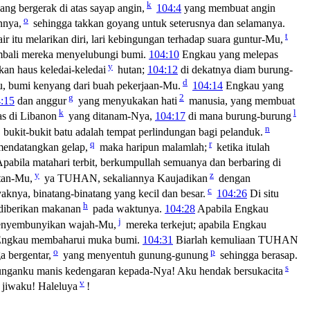
k
ang bergerak di atas sayap angin,
104:4
yang membuat angin
o
nnya,
sehingga takkan goyang untuk seterusnya dan selamanya.
t
ir itu melarikan diri, lari kebingungan terhadap suara guntur-Mu,
embali mereka menyelubungi bumi.
104:10
Engkau yang melepas
y
an haus keledai-keledai
hutan;
104:12
di dekatnya diam burung-
d
, bumi kenyang dari buah pekerjaan-Mu.
104:14
Engkau yang
g
2
:15
dan anggur
yang menyukakan hati
manusia, yang membuat
k
l
s di Libanon
yang ditanam-Nya,
104:17
di mana burung-burung
n
 bukit-bukit batu adalah tempat perlindungan bagi pelanduk.
q
r
endatangkan gelap,
maka haripun malamlah;
ketika itulah
pabila matahari terbit, berkumpullah semuanya dan berbaring di
y
z
tan-Mu,
ya TUHAN, sekaliannya Kaujadikan
dengan
c
nyaknya, binatang-binatang yang kecil dan besar.
104:26
Di situ
h
diberikan makanan
pada waktunya.
104:28
Apabila Engkau
j
enyembunyikan wajah-Mu,
mereka terkejut; apabila Engkau
 Engkau membaharui muka bumi.
104:31
Biarlah kemuliaan TUHAN
o
p
 bergentar,
yang menyentuh gunung-gunung
sehingga berasap.
s
unganku manis kedengaran kepada-Nya! Aku hendak bersukacita
v
jiwaku! Haleluya
!