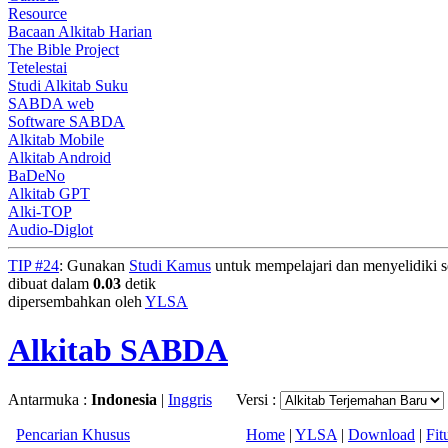
Resource
Bacaan Alkitab Harian
The Bible Project
Tetelestai
Studi Alkitab Suku
SABDA web
Software SABDA
Alkitab Mobile
Alkitab Android
BaDeNo
Alkitab GPT
Alki-TOP
Audio-Diglot
TIP #24
: Gunakan
Studi Kamus
untuk mempelajari dan menyelidiki seg
dibuat dalam
0.03
detik
dipersembahkan oleh
YLSA
Alkitab SABDA
Antarmuka :
Indonesia
|
Inggris
Versi :
Pencarian Khusus
Home
|
YLSA
|
Download
|
Fit