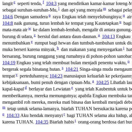
e
f
langit
seperti tenda,
104:3
yang mendirikan kamar-kamar loteng-
l
m
sebagai suruhan-suruhan-Mu,
dan api yang menyala
sebagai pel
p
q
104:6
Dengan samudera
raya Engkau telah menyelubunginya;
air
u
104:8
naik gunung, turun lembah ke tempat yang Kautetapkan
bagi
w
mata-mata air
ke dalam lembah-lembah, mengalir di antara gunun
z
a
burung di udara,
bersiul dari antara daun-daunan.
104:13
Engkau 
e
menumbuhkan
rumput bagi hewan dan tumbuh-tumbuhan untuk di
h
i
muka berseri karena minyak,
dan makanan yang menyegarkan
hat
bersarang, burung ranggung yang rumahnya di pohon-pohon sanobar
o
104:19
Engkau yang telah membuat bulan menjadi penentu waktu,
s
bergerak segala binatang hutan.
104:21
Singa-singa muda mengaum
v
tempat
perteduhannya;
104:23
manusiapun keluarlah ke pekerjaann
a
kebijaksanaan, bumi penuh dengan ciptaan-Mu.
104:25
Lihatlah lau
d
e
kapal-kapal
berlayar dan Lewiatan
yang telah Kaubentuk untuk b
memberikannya, mereka memungutnya; apabila Engkau membuka ta
mengambil roh mereka, mereka mati binasa dan kembali menjadi deb
m
tetap untuk selama-lamanya, biarlah TUHAN bersukacita karena p
q
r
104:33
Aku hendak menyanyi
bagi TUHAN selama aku hidup, ak
t
karena TUHAN.
104:35
Biarlah habis
orang-orang berdosa dari bumi