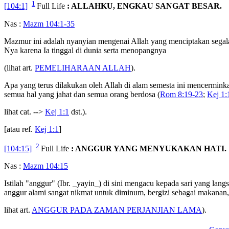
1
[104:1]
Full Life
: ALLAHKU, ENGKAU SANGAT BESAR.
Nas :
Mazm 104:1-35
Mazmur ini adalah nyanyian mengenai Allah yang menciptakan segala 
Nya karena Ia tinggal di dunia serta menopangnya
(lihat art.
PEMELIHARAAN ALLAH
).
Apa yang terus dilakukan oleh Allah di alam semesta ini mencermink
semua hal yang jahat dan semua orang berdosa (
Rom 8:19-23
;
Kej 1:
lihat cat. -->
Kej 1:1
dst.).
[atau ref.
Kej 1:1
]
2
[104:15]
Full Life
: ANGGUR YANG MENYUKAKAN HATI.
Nas :
Mazm 104:15
Istilah "anggur" (Ibr. _yayin_) di sini mengacu kepada sari yang la
anggur alami sangat nikmat untuk diminum, bergizi sebagai makanan,
lihat art.
ANGGUR PADA ZAMAN PERJANJIAN LAMA
).