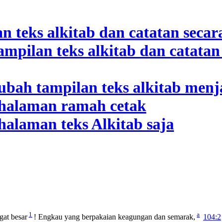
1
a
at besar
! Engkau yang berpakaian keagungan dan semarak,
104:2