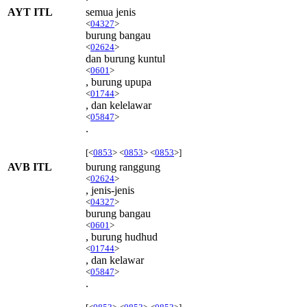
AYT ITL
semua jenis
<
04327
>
burung bangau
<
02624
>
dan burung kuntul
<
0601
>
, burung upupa
<
01744
>
, dan kelelawar
<
05847
>
.
[<
0853
> <
0853
> <
0853
>]
AVB ITL
burung ranggung
<
02624
>
, jenis-jenis
<
04327
>
burung bangau
<
0601
>
, burung hudhud
<
01744
>
, dan kelawar
<
05847
>
.