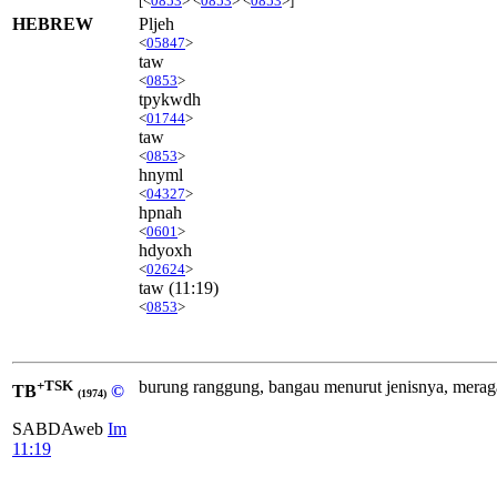
[<
0853
> <
0853
> <
0853
>]
HEBREW
Pljeh
<
05847
>
taw
<
0853
>
tpykwdh
<
01744
>
taw
<
0853
>
hnyml
<
04327
>
hpnah
<
0601
>
hdyoxh
<
02624
>
taw
(11:19)
<
0853
>
+TSK
burung ranggung, bangau menurut jenisnya, meraga
TB
©
(1974)
SABDAweb
Im
11:19