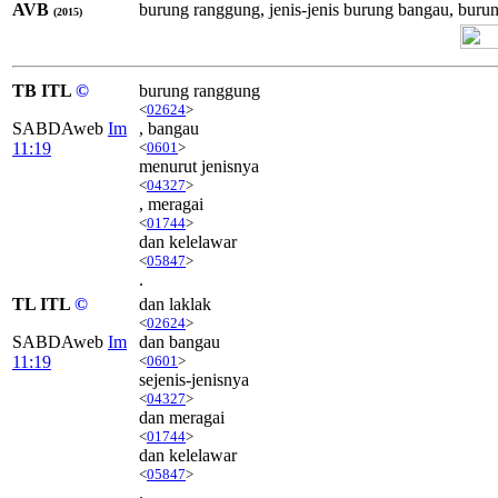
AVB
burung ranggung, jenis-jenis burung bangau, buru
(2015)
TB ITL
©
burung ranggung
<
02624
>
SABDAweb
Im
, bangau
11:19
<
0601
>
menurut jenisnya
<
04327
>
, meragai
<
01744
>
dan kelelawar
<
05847
>
.
TL ITL
©
dan laklak
<
02624
>
SABDAweb
Im
dan bangau
11:19
<
0601
>
sejenis-jenisnya
<
04327
>
dan meragai
<
01744
>
dan kelelawar
<
05847
>
.