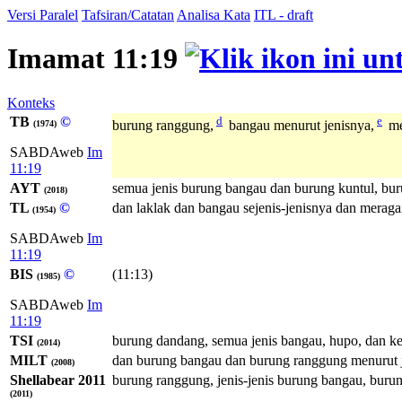
Versi Paralel
Tafsiran/Catatan
Analisa Kata
ITL - draft
Imamat 11:19
Konteks
TB
©
d
e
burung ranggung,
bangau menurut jenisnya,
me
(1974)
SABDAweb
Im
11:19
AYT
semua jenis burung bangau dan burung kuntul, bur
(2018)
TL
©
dan laklak dan bangau sejenis-jenisnya dan meraga
(1954)
SABDAweb
Im
11:19
BIS
©
(11:13)
(1985)
SABDAweb
Im
11:19
TSI
burung dandang, semua jenis bangau, hupo, dan ke
(2014)
MILT
dan burung bangau dan burung ranggung menurut je
(2008)
Shellabear 2011
burung ranggung, jenis-jenis burung bangau, buru
(2011)