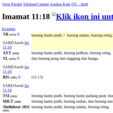
Versi Paralel
Tafsiran/Catatan
Analisa Kata
ITL - draft
Imamat 11:18
Konteks
TB
©
c
burung hantu putih,
burung undan, burung ering;
(1974)
SABDAweb
Im
11:18
AYT
burung hantu putih, burung pelikan, burung ering,
(2018)
TL
©
dan burung pong dan enggang dan banga,
(1954)
SABDAweb
Im
11:18
BIS
©
(11:13)
(1985)
SABDAweb
Im
11:18
TSI
burung hantu putih, burung hantu padang pasir, bu
(2014)
MILT
burung hantu putih, burung undan, dan burung naz
(2008)
Shellabear 2011
burung hantu putih, burung undan, burung ering,
(2011)