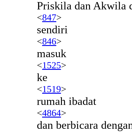
Priskila dan Akwila d
<
847
>
sendiri
<
846
>
masuk
<
1525
>
ke
<
1519
>
rumah ibadat
<
4864
>
dan berbicara denga