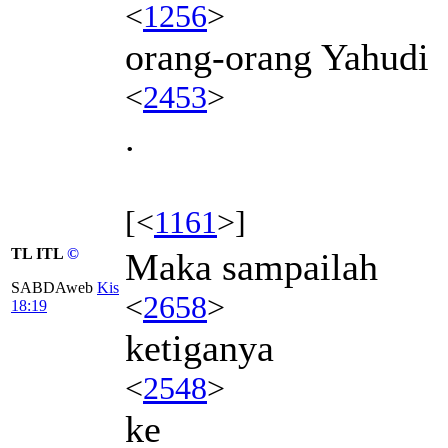
<
1256
>
orang-orang Yahudi
<
2453
>
.
[<
1161
>]
TL ITL
©
Maka sampailah
SABDAweb
Kis
<
2658
>
18:19
ketiganya
<
2548
>
ke