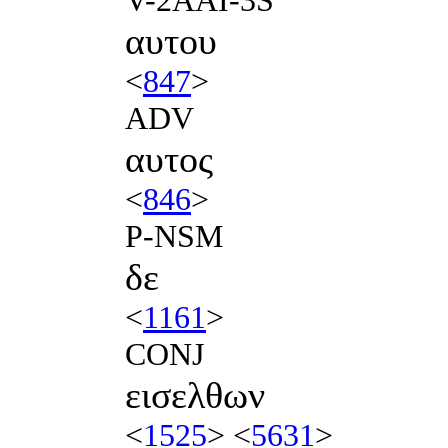
αυτου
<
847
>
ADV
αυτος
<
846
>
P-NSM
δε
<
1161
>
CONJ
εισελθων
<
1525
> <
5631
>