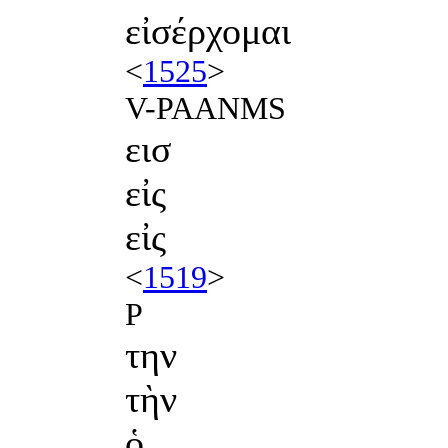
εἰσέρχομαι
<
1525
>
V-PAANMS
εισ
εἰς
εἰς
<
1519
>
P
την
τὴν
ὁ