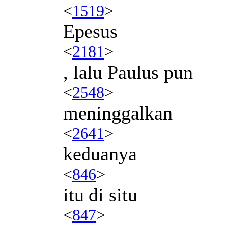
<
1519
>
Epesus
<
2181
>
, lalu Paulus pun
<
2548
>
meninggalkan
<
2641
>
keduanya
<
846
>
itu di situ
<
847
>