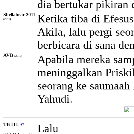
dia bertukar pikiran
Shellabear 2011
Ketika tiba di Efesu
(2011)
Akila, lalu pergi se
berbicara di sana de
AVB
Apabila mereka samp
(2015)
meninggalkan Priskil
seorang ke saumaah 
Yahudi.
TB ITL
©
Lalu