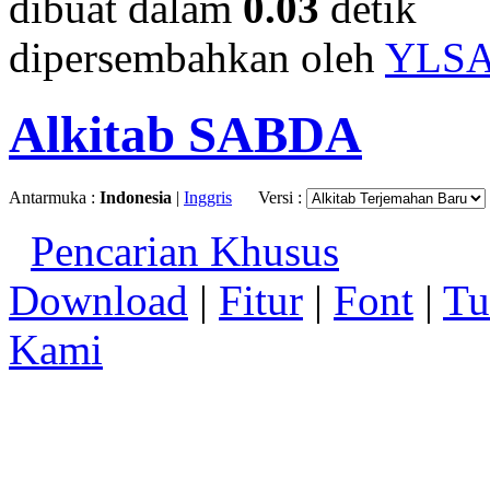
dibuat dalam
0.03
detik
dipersembahkan oleh
YLS
Alkitab SABDA
Antarmuka :
Indonesia
|
Inggris
Versi :
Pencarian Khusus
Download
|
Fitur
|
Font
|
Tu
Kami