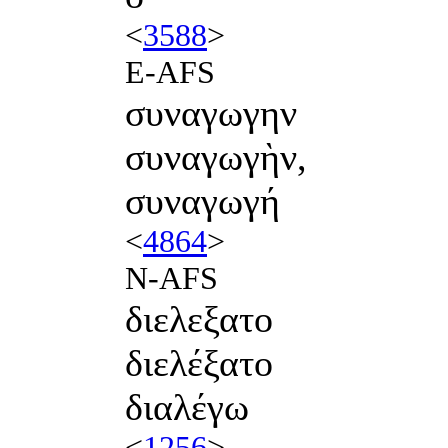
<
3588
>
E-AFS
συναγωγην
συναγωγὴν,
συναγωγή
<
4864
>
N-AFS
διελεξατο
διελέξατο
διαλέγω
<
1256
>