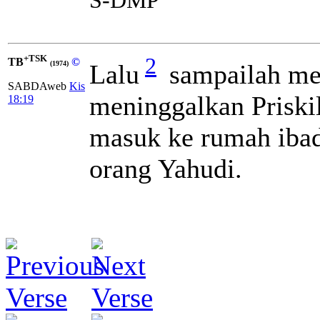
+TSK
2
TB
©
Lalu
sampailah mer
(1974)
SABDAweb
Kis
meninggalkan Priskil
18:19
masuk ke rumah ibad
orang Yahudi.