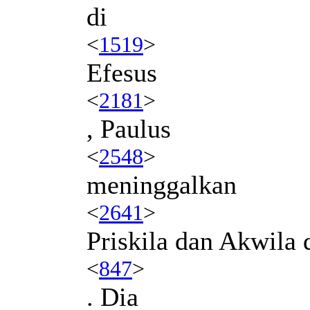
di
<
1519
>
Efesus
<
2181
>
, Paulus
<
2548
>
meninggalkan
<
2641
>
Priskila dan Akwila d
<
847
>
. Dia