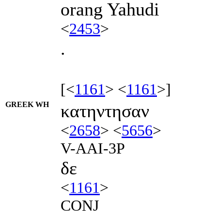
orang Yahudi
<
2453
>
.
[<
1161
> <
1161
>]
GREEK WH
κατηντησαν
<
2658
> <
5656
>
V-AAI-3P
δε
<
1161
>
CONJ