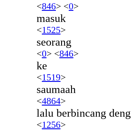
<
846
> <
0
>
masuk
<
1525
>
seorang
<
0
> <
846
>
ke
<
1519
>
saumaah
<
4864
>
lalu berbincang den
<
1256
>