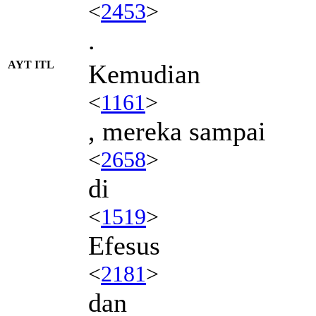
<
2453
>
.
AYT ITL
Kemudian
<
1161
>
, mereka sampai
<
2658
>
di
<
1519
>
Efesus
<
2181
>
dan