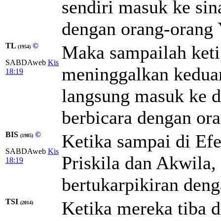
sendiri masuk ke sin
dengan orang-orang 
TL
©
Maka sampailah keti
(1954)
SABDAweb
Kis
meninggalkan keduanya
18:19
langsung masuk ke 
berbicara dengan or
BIS
©
Ketika sampai di Ef
(1985)
SABDAweb
Kis
Priskila dan Akwila,
18:19
bertukarpikiran deng
TSI
Ketika mereka tiba 
(2014)