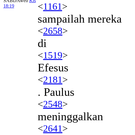
SABDAweb
Kis
<
1161
>
18:19
sampailah mereka
<
2658
>
di
<
1519
>
Efesus
<
2181
>
. Paulus
<
2548
>
meninggalkan
<
2641
>