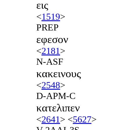
εις
<
1519
>
PREP
εφεσον
<
2181
>
N-ASF
κακεινους
<
2548
>
D-APM-C
κατελιπεν
<
2641
> <
5627
>
V-2AAI-3S