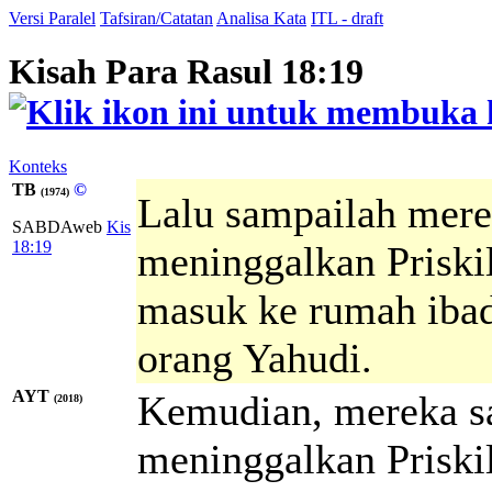
Versi Paralel
Tafsiran/Catatan
Analisa Kata
ITL - draft
Kisah Para Rasul 18:19
Konteks
TB
©
(1974)
Lalu sampailah mere
SABDAweb
Kis
18:19
meninggalkan Priskil
masuk ke rumah ibad
orang Yahudi.
AYT
Kemudian, mereka sa
(2018)
meninggalkan Priskil