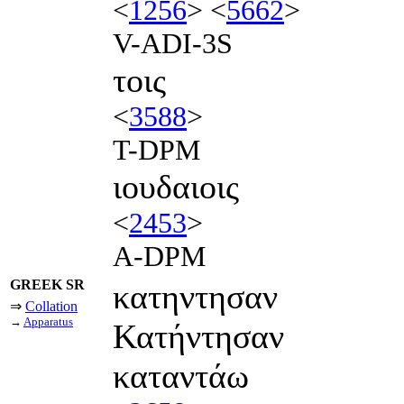
<
1256
> <
5662
>
V-ADI-3S
τοις
<
3588
>
T-DPM
ιουδαιοις
<
2453
>
A-DPM
GREEK SR
κατηντησαν
⇒
Collation
→
Apparatus
Κατήντησαν
καταντάω