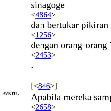
sinagoge
<
4864
>
dan bertukar pikiran
<
1256
>
dengan orang-orang 
<
2453
>
.
[<
846
>]
AVB ITL
Apabila mereka sam
<
2658
>