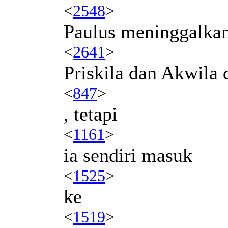
<
2548
>
Paulus meninggalka
<
2641
>
Priskila dan Akwila 
<
847
>
, tetapi
<
1161
>
ia sendiri masuk
<
1525
>
ke
<
1519
>