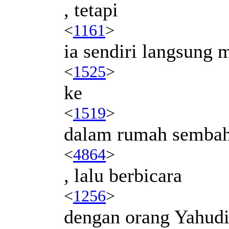
, tetapi
<
1161
>
ia sendiri langsung 
<
1525
>
ke
<
1519
>
dalam rumah semba
<
4864
>
, lalu berbicara
<
1256
>
dengan orang Yahud