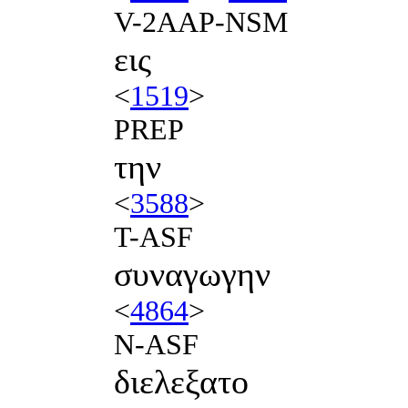
V-2AAP-NSM
εις
<
1519
>
PREP
την
<
3588
>
T-ASF
συναγωγην
<
4864
>
N-ASF
διελεξατο