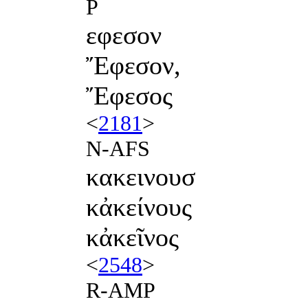
P
εφεσον
Ἔφεσον,
Ἔφεσος
<
2181
>
N-AFS
κακεινουσ
κἀκείνους
κἀκεῖνος
<
2548
>
R-AMP