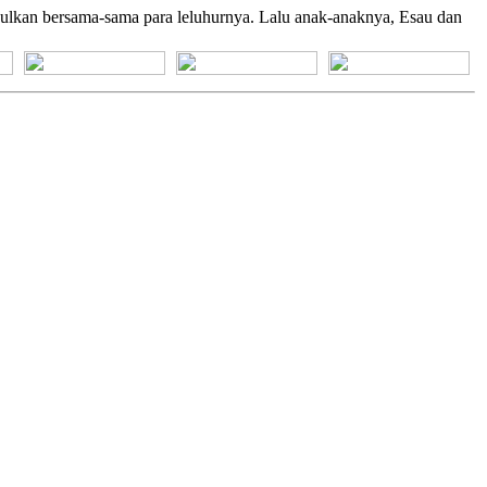
pulkan bersama-sama para leluhurnya. Lalu anak-anaknya, Esau dan
[+] Bhs. Suku
[+] Bhs. Indonesia
[+] Bhs. Inggris