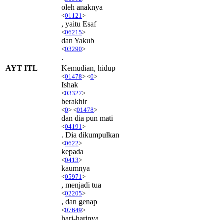
oleh anaknya
<
01121
>
, yaitu Esaf
<
06215
>
dan Yakub
<
03290
>
.
AYT ITL
Kemudian, hidup
<
01478
> <
0
>
Ishak
<
03327
>
berakhir
<
0
> <
01478
>
dan dia pun mati
<
04191
>
. Dia dikumpulkan
<
0622
>
kepada
<
0413
>
kaumnya
<
05971
>
, menjadi tua
<
02205
>
, dan genap
<
07649
>
hari-harinya