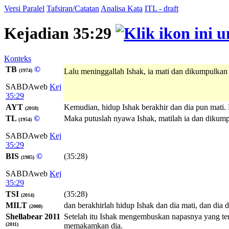
Versi Paralel
Tafsiran/Catatan
Analisa Kata
ITL - draft
Kejadian 35:29
Konteks
TB
©
Lalu meninggallah Ishak, ia mati dan dikumpulkan
(1974)
SABDAweb
Kej
35:29
AYT
Kemudian, hidup Ishak berakhir dan dia pun mati
(2018)
TL
©
Maka putuslah nyawa Ishak, matilah ia dan dikump
(1954)
SABDAweb
Kej
35:29
BIS
©
(35:28)
(1985)
SABDAweb
Kej
35:29
TSI
(35:28)
(2014)
MILT
dan berakhirlah hidup Ishak dan dia mati, dan d
(2008)
Shellabear 2011
Setelah itu Ishak mengembuskan napasnya yang ter
(2011)
memakamkan dia.