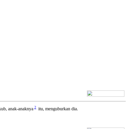
[+] Bhs. Inggris
2
akub, anak-anaknya
itu, menguburkan dia.