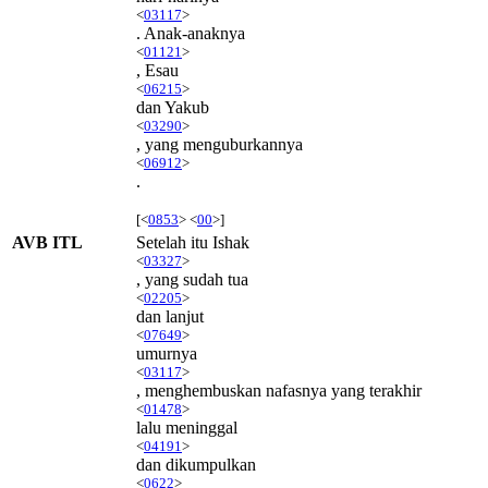
<
03117
>
. Anak-anaknya
<
01121
>
, Esau
<
06215
>
dan Yakub
<
03290
>
, yang menguburkannya
<
06912
>
.
[<
0853
> <
00
>]
AVB ITL
Setelah itu Ishak
<
03327
>
, yang sudah tua
<
02205
>
dan lanjut
<
07649
>
umurnya
<
03117
>
, menghembuskan nafasnya yang terakhir
<
01478
>
lalu meninggal
<
04191
>
dan dikumpulkan
<
0622
>