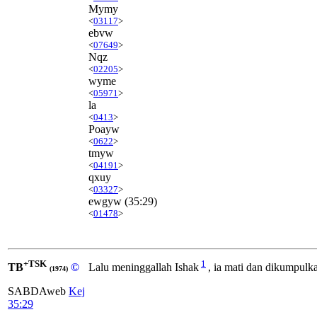
Mymy
<
03117
>
ebvw
<
07649
>
Nqz
<
02205
>
wyme
<
05971
>
la
<
0413
>
Poayw
<
0622
>
tmyw
<
04191
>
qxuy
<
03327
>
ewgyw
(35:29)
<
01478
>
+TSK
1
TB
©
Lalu meninggallah Ishak
, ia mati dan dikumpul
(1974)
SABDAweb
Kej
35:29