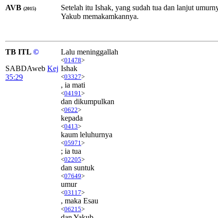
AVB
Setelah itu Ishak, yang sudah tua dan lanjut umu
(2015)
Yakub memakamkannya.
TB ITL
©
Lalu meninggallah
<
01478
>
SABDAweb
Kej
Ishak
35:29
<
03327
>
, ia mati
<
04191
>
dan dikumpulkan
<
0622
>
kepada
<
0413
>
kaum leluhurnya
<
05971
>
; ia tua
<
02205
>
dan suntuk
<
07649
>
umur
<
03117
>
, maka Esau
<
06215
>
dan Yakub