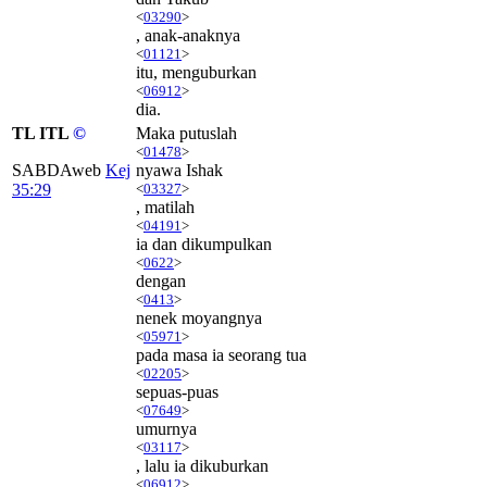
<
03290
>
, anak-anaknya
<
01121
>
itu, menguburkan
<
06912
>
dia.
TL ITL
©
Maka putuslah
<
01478
>
SABDAweb
Kej
nyawa Ishak
35:29
<
03327
>
, matilah
<
04191
>
ia dan dikumpulkan
<
0622
>
dengan
<
0413
>
nenek moyangnya
<
05971
>
pada masa ia seorang tua
<
02205
>
sepuas-puas
<
07649
>
umurnya
<
03117
>
, lalu ia dikuburkan
<
06912
>