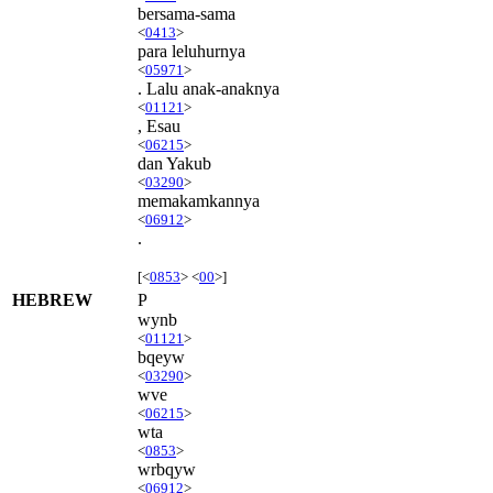
bersama-sama
<
0413
>
para leluhurnya
<
05971
>
. Lalu anak-anaknya
<
01121
>
, Esau
<
06215
>
dan Yakub
<
03290
>
memakamkannya
<
06912
>
.
[<
0853
> <
00
>]
HEBREW
P
wynb
<
01121
>
bqeyw
<
03290
>
wve
<
06215
>
wta
<
0853
>
wrbqyw
<
06912
>