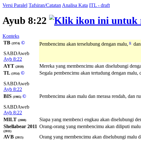
Versi Paralel
Tafsiran/Catatan
Analisa Kata
ITL - draft
Ayub 8:22
Konteks
TB
©
u
Pembencimu akan terselubung dengan malu,
dan
(1974)
SABDAweb
Ayb 8:22
AYT
Mereka yang membencimu akan diselubungi dengan 
(2018)
TL
©
Segala pembencimu akan tertudung dengan malu, da
(1954)
SABDAweb
Ayb 8:22
BIS
©
Pembencimu akan malu dan merasa rendah, dan ru
(1985)
SABDAweb
Ayb 8:22
MILT
Siapa yang membenci engkau akan diselubungi deng
(2008)
Shellabear 2011
Orang-orang yang membencimu akan diliputi malu d
(2011)
AVB
Orang yang membencimu akan diselubungi malu dan
(2015)