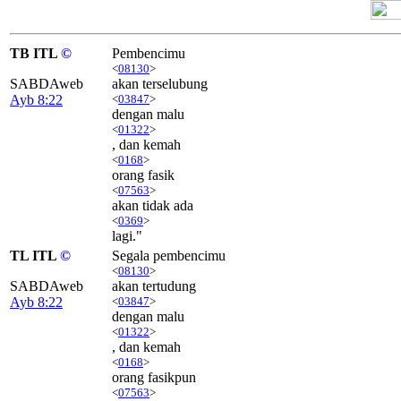
TB ITL
©
Pembencimu
<
08130
>
SABDAweb
akan terselubung
Ayb 8:22
<
03847
>
dengan malu
<
01322
>
, dan kemah
<
0168
>
orang fasik
<
07563
>
akan tidak ada
<
0369
>
lagi."
TL ITL
©
Segala pembencimu
<
08130
>
SABDAweb
akan tertudung
Ayb 8:22
<
03847
>
dengan malu
<
01322
>
, dan kemah
<
0168
>
orang fasikpun
<
07563
>