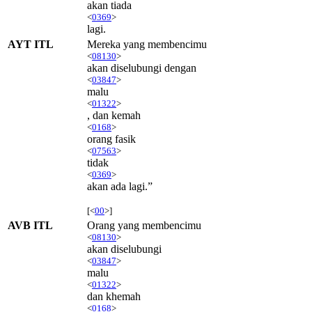
akan tiada
<
0369
>
lagi.
AYT ITL
Mereka yang membencimu
<
08130
>
akan diselubungi dengan
<
03847
>
malu
<
01322
>
, dan kemah
<
0168
>
orang fasik
<
07563
>
tidak
<
0369
>
akan ada lagi.”
[<
00
>]
AVB ITL
Orang yang membencimu
<
08130
>
akan diselubungi
<
03847
>
malu
<
01322
>
dan khemah
<
0168
>