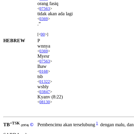
orang fasiq
<
07563
>
tidak akan ada lagi
<
0369
>
.”
[<
00
>]
HEBREW
P
wnnya
<
0369
>
Myesr
<
07563
>
lhaw
<
0168
>
tsb
<
01322
>
wsbly
<
03847
>
Kyanv
(8:22)
<
08130
>
+TSK
1
TB
©
Pembencimu akan terselubung
dengan malu, dan 
(1974)