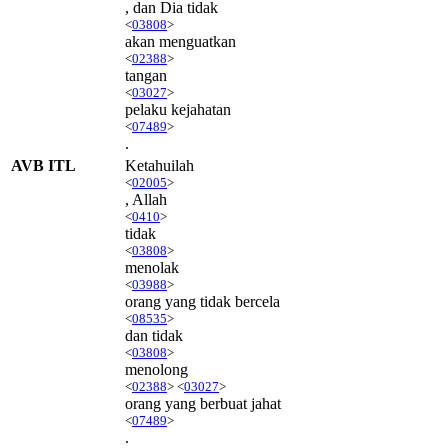
, dan Dia tidak
<
03808
>
akan menguatkan
<
02388
>
tangan
<
03027
>
pelaku kejahatan
<
07489
>
.
AVB ITL
Ketahuilah
<
02005
>
, Allah
<
0410
>
tidak
<
03808
>
menolak
<
03988
>
orang yang tidak bercela
<
08535
>
dan tidak
<
03808
>
menolong
<
02388
> <
03027
>
orang yang berbuat jahat
<
07489
>
.