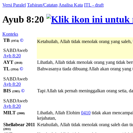
Versi Paralel
Tafsiran/Catatan
Analisa Kata
ITL - draft
Ayub 8:20
Konteks
TB
©
Ketahuilah, Allah tidak menolak orang yang saleh,
(1974)
SABDAweb
Ayb 8:20
AYT
Lihatlah, Allah tidak menolak orang yang tidak be
(2018)
TL
©
Bahwasanya tiada dibuang Allah akan orang yang tu
(1954)
SABDAweb
Ayb 8:20
BIS
©
Tapi Allah tak pernah meninggalkan orang setia, d
(1985)
SABDAweb
Ayb 8:20
MILT
Lihatlah,
Allah
Elohim
0410
tidak akan mencampak
(2008)
kejahatan,
Shellabear 2011
Ketahuilah, Allah tidak menolak orang saleh dan t
(2011)