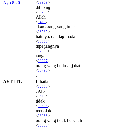
Ayb 8:20
<
03808
>
dibuang
<
03988
>
Allah
<
0410
>
akan orang yang tulus
<
08535
>
hatinya, dan lagi tiada
<
03808
>
dipegangnya
<
02388
>
tangan
<
03027
>
orang yang berbuat jahat
<
07489
>
.
AYT ITL
Lihatlah
<
02005
>
, Allah
<
0410
>
tidak
<
03808
>
menolak
<
03988
>
orang yang tidak bersalah
<
08535
>