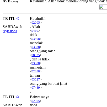
AVB
Ketahuilah, Allah tidak menolak orang yang tidak 
(2015)
TB ITL
©
Ketahuilah
<
02005
>
SABDAweb
, Allah
Ayb 8:20
<
0410
>
tidak
<
03808
>
menolak
<
03988
>
orang yang saleh
<
08535
>
, dan Ia tidak
<
03808
>
memegang
<
02388
>
tangan
<
03027
>
orang yang berbuat jahat
<
07489
>
.
TL ITL
©
Bahwasanya
<
02005
>
SABDAweb
tiada