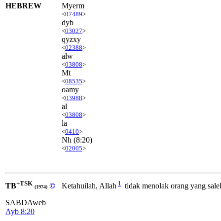
HEBREW
Myerm
<
07489
>
dyb
<
03027
>
qyzxy
<
02388
>
alw
<
03808
>
Mt
<
08535
>
oamy
<
03988
>
al
<
03808
>
la
<
0410
>
Nh
(8:20)
<
02005
>
+TSK
1
TB
©
Ketahuilah, Allah
tidak menolak orang yang sale
(1974)
SABDAweb
Ayb 8:20