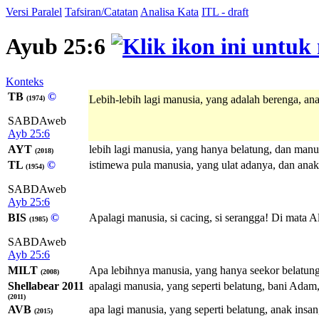
Versi Paralel
Tafsiran/Catatan
Analisa Kata
ITL - draft
Ayub 25:6
Konteks
TB
©
Lebih-lebih lagi manusia, yang adalah berenga, an
(1974)
SABDAweb
Ayb 25:6
AYT
lebih lagi manusia, yang hanya belatung, dan manu
(2018)
TL
©
istimewa pula manusia, yang ulat adanya, dan anak
(1954)
SABDAweb
Ayb 25:6
BIS
©
Apalagi manusia, si cacing, si serangga! Di mata A
(1985)
SABDAweb
Ayb 25:6
MILT
Apa lebihnya manusia, yang hanya seekor belatung
(2008)
Shellabear 2011
apalagi manusia, yang seperti belatung, bani Adam, 
(2011)
AVB
apa lagi manusia, yang seperti belatung, anak insan,
(2015)