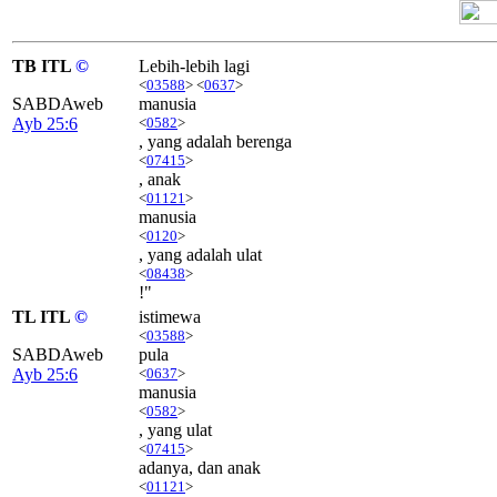
TB ITL
©
Lebih-lebih lagi
<
03588
> <
0637
>
SABDAweb
manusia
Ayb 25:6
<
0582
>
, yang adalah berenga
<
07415
>
, anak
<
01121
>
manusia
<
0120
>
, yang adalah ulat
<
08438
>
!"
TL ITL
©
istimewa
<
03588
>
SABDAweb
pula
Ayb 25:6
<
0637
>
manusia
<
0582
>
, yang ulat
<
07415
>
adanya, dan anak
<
01121
>