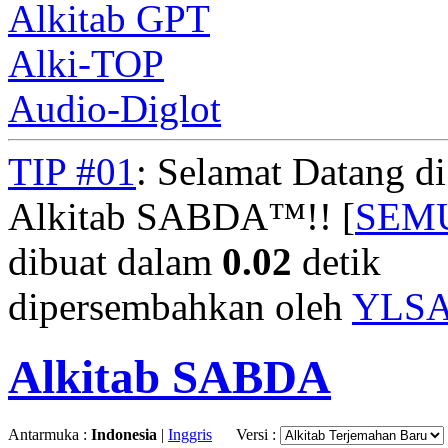
Alkitab GPT
Alki-TOP
Audio-Diglot
TIP #01
: Selamat Datang d
Alkitab SABDA™!! [
SEM
dibuat dalam
0.02
detik
dipersembahkan oleh
YLS
Alkitab SABDA
Antarmuka :
Indonesia
|
Inggris
Versi :