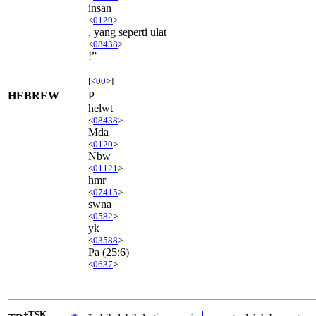
insan
<
0120
>
, yang seperti ulat
<
08438
>
!”
[<
00
>]
HEBREW
P
helwt
<
08438
>
Mda
<
0120
>
Nbw
<
01121
>
hmr
<
07415
>
swna
<
0582
>
yk
<
03588
>
Pa
(25:6)
<
0637
>
+TSK
1