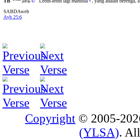
TB
©
Lebih-lebih lagi manusia
, yang adalah berenga, 
(1974)
SABDAweb
Ayb 25:6
Copyright
© 2005-20
(YLSA)
. Al