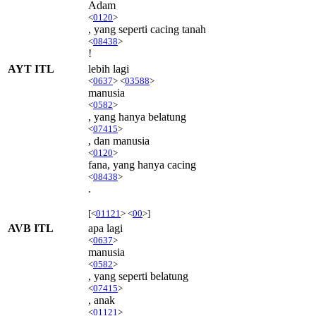
Adam
<
0120
>
, yang seperti cacing tanah
<
08438
>
!
AYT ITL
lebih lagi
<
0637
> <
03588
>
manusia
<
0582
>
, yang hanya belatung
<
07415
>
, dan manusia
<
0120
>
fana, yang hanya cacing
<
08438
>
.
[<
01121
> <
00
>]
AVB ITL
apa lagi
<
0637
>
manusia
<
0582
>
, yang seperti belatung
<
07415
>
, anak
<
01121
>