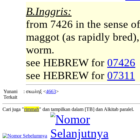
B.Inggris:
from 7426 in the sense o
maggot (as rapidly bred), 
worm.
see HEBREW for
07426
see HEBREW for
07311
Yunani
:
σκωληξ <
4663
>
Terkait
Cari juga "
rimmah
" dan tampilkan dalam [TB] dan Alkitab paralel.