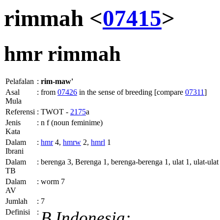
rimmah <
07415
>
hmr
rimmah
Pelafalan
:
rim-maw'
Asal
:
from
07426
in the sense of breeding [compare
07311
]
Mula
Referensi
:
TWOT -
2175
a
Jenis
:
n f (noun feminime)
Kata
Dalam
:
hmr
4,
hmrw
2,
hmrl
1
Ibrani
Dalam
:
berenga 3, Berenga 1, berenga-berenga 1, ulat 1, ulat-ulat
TB
Dalam
:
worm 7
AV
Jumlah
:
7
Definisi
:
B.Indonesia: