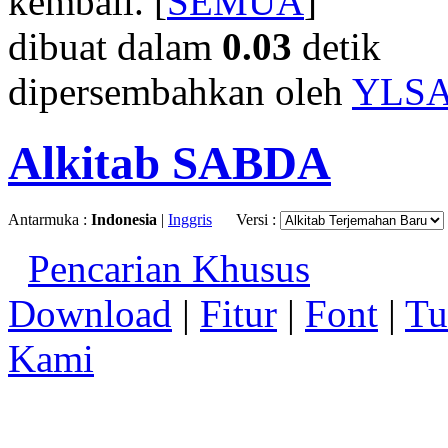
kembali. [
SEMUA
]
dibuat dalam
0.03
detik
dipersembahkan oleh
YLS
Alkitab SABDA
Antarmuka :
Indonesia
|
Inggris
Versi :
Pencarian Khusus
Download
|
Fitur
|
Font
|
Tu
Kami