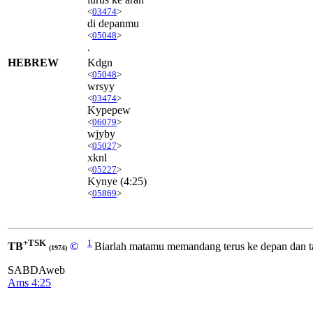
<
03474
>
di depanmu
<
05048
>
.
HEBREW
Kdgn
<
05048
>
wrsyy
<
03474
>
Kypepew
<
06079
>
wjyby
<
05027
>
xknl
<
05227
>
Kynye
(4:25)
<
05869
>
+TSK
1
TB
©
Biarlah matamu memandang terus ke depan dan t
(1974)
SABDAweb
Ams 4:25