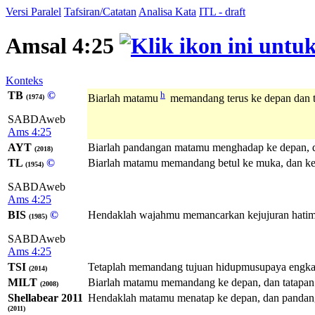
Versi Paralel
Tafsiran/Catatan
Analisa Kata
ITL - draft
Amsal 4:25
Konteks
TB
©
h
Biarlah matamu
memandang terus ke depan dan t
(1974)
SABDAweb
Ams 4:25
AYT
Biarlah pandangan matamu menghadap ke depan, d
(2018)
TL
©
Biarlah matamu memandang betul ke muka, dan k
(1954)
SABDAweb
Ams 4:25
BIS
©
Hendaklah wajahmu memancarkan kejujuran hatimu; 
(1985)
SABDAweb
Ams 4:25
TSI
Tetaplah memandang tujuan hidupmusupaya engka
(2014)
MILT
Biarlah matamu memandang ke depan, dan tatapan
(2008)
Shellabear 2011
Hendaklah matamu menatap ke depan, dan pandan
(2011)