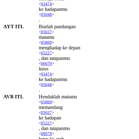
<
03474
>
ke hadapanmu
<
05048
>
.
AYT ITL
Biarlah pandangan
<
05027
>
matamu
<
05869
>
menghadap ke depan
<
05227
>
, dan tatapanmu
<
06079
>
lurus
<
03474
>
ke hadapanmu
<
05048
>
.
AVB ITL
Hendaklah matamu
<
05869
>
memandang
<
05027
>
ke hadapan
<
05227
>
, dan tatapanmu
<
06079
>
lurus ke arah