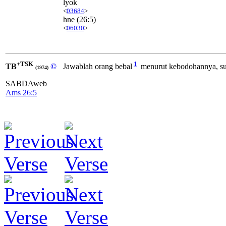
lyok
<
03684
>
hne
(26:5)
<
06030
>
+TSK
1
TB
©
Jawablah orang bebal
menurut kebodohannya, su
(1974)
SABDAweb
Ams 26:5