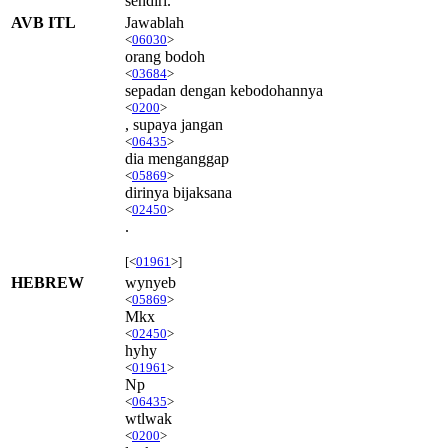
sendiri.
AVB ITL
Jawablah
<
06030
>
orang bodoh
<
03684
>
sepadan dengan kebodohannya
<
0200
>
, supaya jangan
<
06435
>
dia menganggap
<
05869
>
dirinya bijaksana
<
02450
>
.
[<
01961
>]
HEBREW
wynyeb
<
05869
>
Mkx
<
02450
>
hyhy
<
01961
>
Np
<
06435
>
wtlwak
<
0200
>