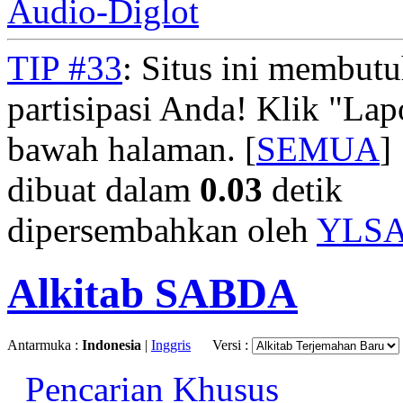
Audio-Diglot
TIP #33
: Situs ini membut
partisipasi Anda! Klik "La
bawah halaman. [
SEMUA
]
dibuat dalam
0.03
detik
dipersembahkan oleh
YLS
Alkitab SABDA
Antarmuka :
Indonesia
|
Inggris
Versi :
Pencarian Khusus