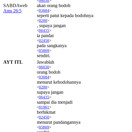
<
06030
>
SABDAweb
akan orang bodoh
Ams 26:5
<
03684
>
seperti patut kepada bodohnya
<
0200
>
, supaya jangan
<
06435
>
ia pandai
<
02450
>
pada sangkanya
<
05869
>
sendiri.
AYT ITL
Jawablah
<
06030
>
orang bodoh
<
03684
>
menurut kebodohannya
<
0200
>
supaya jangan
<
06435
>
sampai dia menjadi
<
01961
>
berhikmat
<
02450
>
menurut pandangannya
<
05869
>