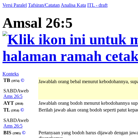
Versi Paralel
Tafsiran/Catatan
Analisa Kata
ITL - draft
Amsal 26:5
Konteks
TB
©
Jawablah orang bebal menurut kebodohannya, supa
(1974)
SABDAweb
Ams 26:5
AYT
Jawablah orang bodoh menurut kebodohannya supa
(2018)
TL
©
Berilah jawab akan orang bodoh seperti patut kepa
(1954)
SABDAweb
Ams 26:5
BIS
©
Pertanyaan yang bodoh harus dijawab dengan jawab
(1985)