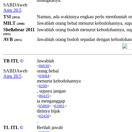
disangkanya.
SABDAweb
Ams 26:5
TSI
Namun, ada waktunya engkau perlu membantah oran
(2014)
MILT
Jawablah orang bebal menurut kebodohannya, supay
(2008)
Shellabear 2011
Jawablah orang bodoh menurut kebodohannya, supa
(2011)
AVB
Jawablah orang bodoh sepadan dengan kebodohanny
(2015)
TB ITL
©
Jawablah
<
06030
>
SABDAweb
orang bebal
Ams 26:5
<
03684
>
menurut kebodohannya
<
0200
>
, supaya jangan
<
06435
>
ia menganggap
<
05869
> <
01961
>
dirinya bijak
<
02450
>
.
TL ITL
©
Berilah jawab