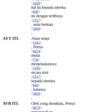
<
1620
>
hal itu kepada mereka
<
846
>
itu dengan tertibnya
<
2517
>
, serta berkata
<
3004
>
,
AYT ITL
Akan tetapi
<
1161
>
, Petrus
<
4074
>
mulai
<
756
>
menjelaskannya
<
1620
>
secara urut
<
2517
>
kepada mereka
<
846
>
, katanya
<
3004
>
,
AVB ITL
Oleh yang demikian, Petrus
<
4074
>
menerangkan