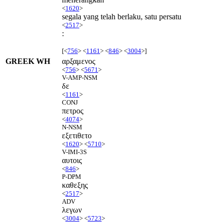
<
1620
>
segala yang telah berlaku, satu persatu
<
2517
>
:
[<
756
> <
1161
> <
846
> <
3004
>]
GREEK WH
αρξαμενος
<
756
> <
5671
>
V-AMP-NSM
δε
<
1161
>
CONJ
πετρος
<
4074
>
N-NSM
εξετιθετο
<
1620
> <
5710
>
V-IMI-3S
αυτοις
<
846
>
P-DPM
καθεξης
<
2517
>
ADV
λεγων
<
3004
> <
5723
>