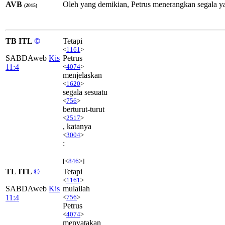
AVB
Oleh yang demikian, Petrus menerangkan segala yan
(2015)
TB ITL
©
Tetapi
<
1161
>
SABDAweb
Kis
Petrus
11:4
<
4074
>
menjelaskan
<
1620
>
segala sesuatu
<
756
>
berturut-turut
<
2517
>
, katanya
<
3004
>
:
[<
846
>]
TL ITL
©
Tetapi
<
1161
>
SABDAweb
Kis
mulailah
11:4
<
756
>
Petrus
<
4074
>
menyatakan