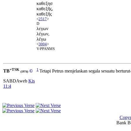
καθεξησ
καθεξῆς,
καθεξῆς
<
2517
>
D
λεγων
λέγων,
λέγω
<
3004
>
V-PPANMS
+TSK
1
TB
©
Tetapi Petrus menjelaskan segala sesuatu berturut-
(1974)
SABDAweb
Kis
11:4
Copyr
Bank BC