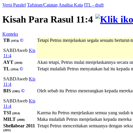
Versi Paralel
Tafsiran/Catatan
Analisa Kata
ITL - draft
Kisah Para Rasul 11:4
Konteks
TB
©
Tetapi Petrus menjelaskan segala sesuatu berturut-t
(1974)
SABDAweb
Kis
11:4
AYT
Akan tetapi, Petrus mulai menjelaskannya secara u
(2018)
TL
©
Tetapi mulailah Petrus menyatakan hal itu kepada me
(1954)
SABDAweb
Kis
11:4
BIS
©
Oleh sebab itu Petrus menerangkan kepada mereka s
(1985)
SABDAweb
Kis
11:4
TSI
Karena itu Petrus menjelaskan semua yang sudah te
(2014)
MILT
Maka mulailah Petrus menjelaskan kepada mereka se
(2008)
Shellabear 2011
Tetapi Petrus menceritakan semuanya dengan seksam
(2011)