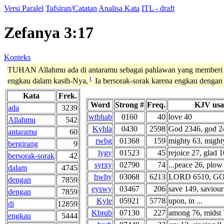
Versi Paralel
Tafsiran/Catatan
Analisa Kata
ITL - draft
Zefanya 3:17
Konteks
TUHAN Allahmu ada di antaramu sebagai pahlawan yang member
t
engkau dalam kasih-Nya,
Ia bersorak-sorak karena engkau dengan 
Kata
Frek.
Word
Strong #
Freq.
KJV usa
ada
3239
wtbhab
0160
40
love 40
Allahmu
542
Kyhla
0430
2598
God 2346, god 24
antaramu
60
rwbg
01368
159
mighty 63, might
bergirang
9
lygy
01523
45
rejoice 27, glad 10
bersorak-sorak
42
syrxy
02790
74
...peace 26, plow 
dalam
4745
hwhy
03068
6213
LORD 6510, GOD
dengan
7859
eyswy
03467
206
save 149, saviour 
dengan
7859
Kyle
05921
5778
upon, in ...
di
12859
Kbrqb
07130
227
among 76, midst 7
engkau
5444