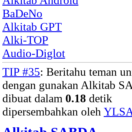
Alkitab Android
BaDeNo
Alkitab GPT
Alki-TOP
Audio-Diglot
TIP #35
: Beritahu teman u
dengan gunakan Alkitab S
dibuat dalam
0.18
detik
dipersembahkan oleh
YLS