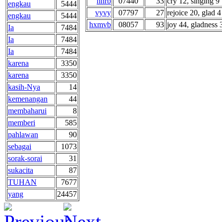
hnrb
07440
33
cry 12, singing 9 .
engkau
5444
vyvy
07797
27
rejoice 20, glad 4 
engkau
5444
hxmvb
08057
93
joy 44, gladness 3
Ia
7484
Ia
7484
Ia
7484
karena
3350
karena
3350
kasih-Nya
14
kemenangan
44
membaharui
8
memberi
585
pahlawan
90
sebagai
1073
sorak-sorai
31
sukacita
87
TUHAN
7677
yang
24457