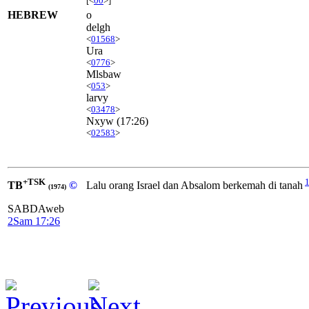
[<
00
>]
HEBREW
o
delgh
<
01568
>
Ura
<
0776
>
Mlsbaw
<
053
>
larvy
<
03478
>
Nxyw
(17:26)
<
02583
>
+TSK
TB
©
Lalu orang Israel dan Absalom berkemah di tanah
(1974)
SABDAweb
2Sam 17:26