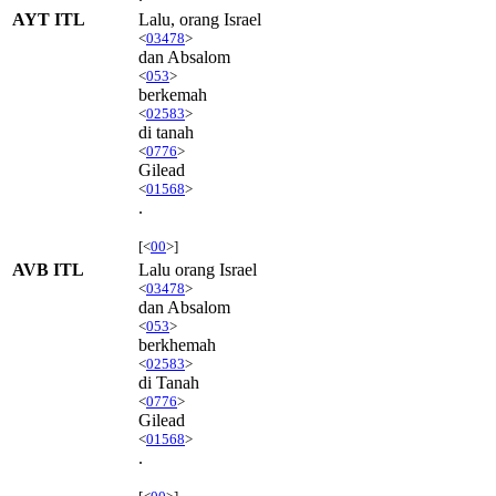
AYT ITL
Lalu, orang Israel
<
03478
>
dan Absalom
<
053
>
berkemah
<
02583
>
di tanah
<
0776
>
Gilead
<
01568
>
.
[<
00
>]
AVB ITL
Lalu orang Israel
<
03478
>
dan Absalom
<
053
>
berkhemah
<
02583
>
di Tanah
<
0776
>
Gilead
<
01568
>
.