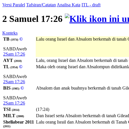
Versi Paralel
Tafsiran/Catatan
Analisa Kata
ITL - draft
2 Samuel 17:26
Konteks
TB
©
Lalu orang Israel dan Absalom berkemah di tanah 
(1974)
SABDAweb
2Sam 17:26
AYT
Lalu, orang Israel dan Absalom berkemah di tanah 
(2018)
TL
©
Maka oleh orang Israel dan Absalompun didirikan
(1954)
SABDAweb
2Sam 17:26
BIS
©
Absalom dan anak buahnya berkemah di tanah Gil
(1985)
SABDAweb
2Sam 17:26
TSI
(17:24)
(2014)
MILT
Dan Israel serta Absalom berkemah di tanah Gilead
(2008)
Shellabear 2011
Lalu orang Israil dan Absalom berkemah di Tanah 
(2011)