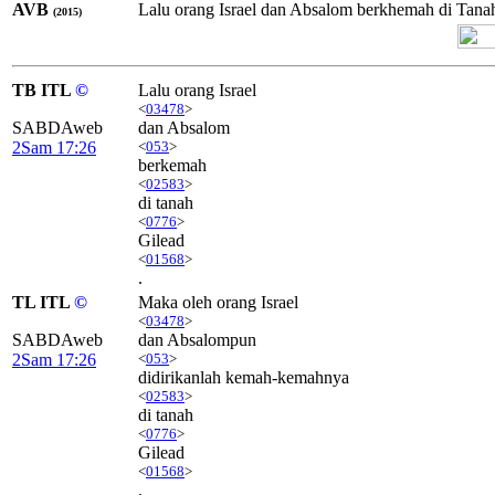
AVB
Lalu orang Israel dan Absalom berkhemah di Tana
(2015)
TB ITL
©
Lalu orang Israel
<
03478
>
SABDAweb
dan Absalom
2Sam 17:26
<
053
>
berkemah
<
02583
>
di tanah
<
0776
>
Gilead
<
01568
>
.
TL ITL
©
Maka oleh orang Israel
<
03478
>
SABDAweb
dan Absalompun
2Sam 17:26
<
053
>
didirikanlah kemah-kemahnya
<
02583
>
di tanah
<
0776
>
Gilead
<
01568
>
.