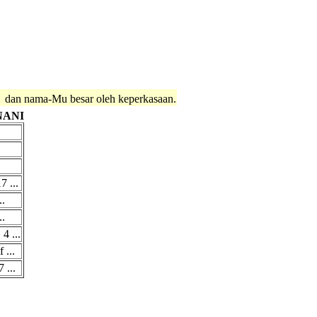
dan nama-Mu besar oleh keperkasaan.
NANI
7 ...
..
..
 ...
 ...
 ...