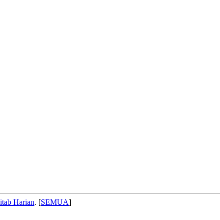
itab Harian
. [
SEMUA
]