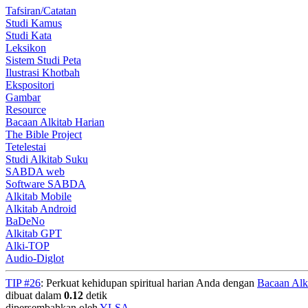
Tafsiran/Catatan
Studi Kamus
Studi Kata
Leksikon
Sistem Studi Peta
Ilustrasi Khotbah
Ekspositori
Gambar
Resource
Bacaan Alkitab Harian
The Bible Project
Tetelestai
Studi Alkitab Suku
SABDA web
Software SABDA
Alkitab Mobile
Alkitab Android
BaDeNo
Alkitab GPT
Alki-TOP
Audio-Diglot
TIP #26
: Perkuat kehidupan spiritual harian Anda dengan
Bacaan Alk
dibuat dalam
0.12
detik
dipersembahkan oleh
YLSA