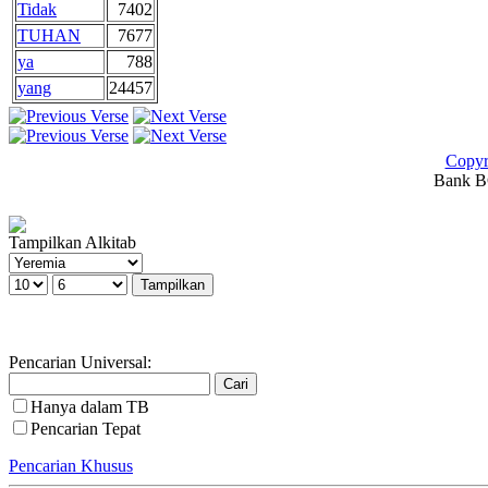
Tidak
7402
TUHAN
7677
ya
788
yang
24457
Copyr
Bank BC
Tampilkan Alkitab
Pencarian Universal:
Hanya dalam TB
Pencarian Tepat
Pencarian Khusus