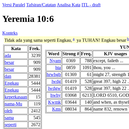
Versi Paralel
Tafsiran/Catatan
Analisa Kata
ITL - draft
Yeremia 10:6
Konteks
a
b
Tidak ada yang sama seperti Engkau,
ya TUHAN! Engkau besar
YU
Kata
Frek.
Word
Strong #
Freq.
KJV usages
ada
3239
Nyam
0369
788
except, faileth ...
besar
909
hta
0859
1091
thou, you ...
besar
909
hrwbgb
01369
61
might 27, strength 1
dan
28381
lwdg
01419
528
great 397, high 22 .
Engkau
5444
lwdgw
01419
528
great 397, high 22 .
Engkau
5444
hwhy
03068
6213
LORD 6510, GOD 4
keperkasaan
15
Kwmk
03644
140
and when, as thyself
nama-Mu
119
Kms
08034
864
name 832, renown 7
oleh
2412
sama
545
seperti
2672