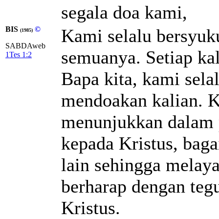
segala doa kami,
BIS
©
Kami selalu bersyuk
(1985)
SABDAweb
semuanya. Setiap ka
1Tes 1:2
Bapa kita, kami sela
mendoakan kalian. K
menunjukkan dalam p
kepada Kristus, bag
lain sehingga melay
berharap dengan teg
Kristus.