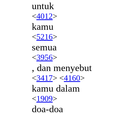
untuk
<
4012
>
kamu
<
5216
>
semua
<
3956
>
, dan menyebut
<
3417
> <
4160
>
kamu dalam
<
1909
>
doa-doa