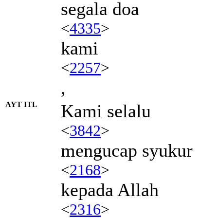
segala doa
<
4335
>
kami
<
2257
>
,
AYT ITL
Kami selalu
<
3842
>
mengucap syukur
<
2168
>
kepada Allah
<
2316
>