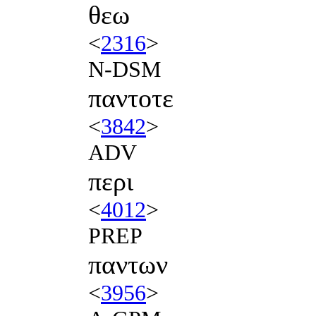
θεω
<
2316
>
N-DSM
παντοτε
<
3842
>
ADV
περι
<
4012
>
PREP
παντων
<
3956
>