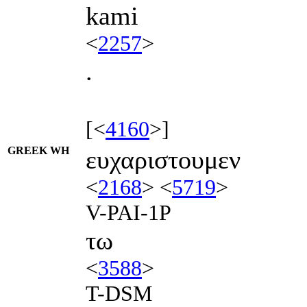
kami
<
2257
>
.
[<
4160
>]
GREEK WH
ευχαριστουμεν
<
2168
> <
5719
>
V-PAI-1P
τω
<
3588
>
T-DSM