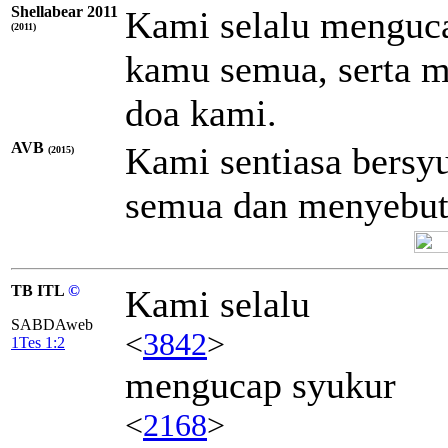
Shellabear 2011
Kami selalu menguca
(2011)
kamu semua, serta 
doa kami.
AVB
Kami sentiasa bersy
(2015)
semua dan menyebu
TB ITL
©
Kami selalu
SABDAweb
<
3842
>
1Tes 1:2
mengucap syukur
<
2168
>