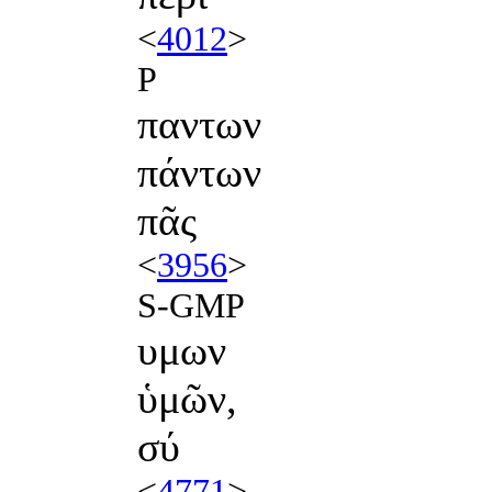
<
4012
>
P
παντων
πάντων
πᾶς
<
3956
>
S-GMP
υμων
ὑμῶν,
σύ
<
4771
>