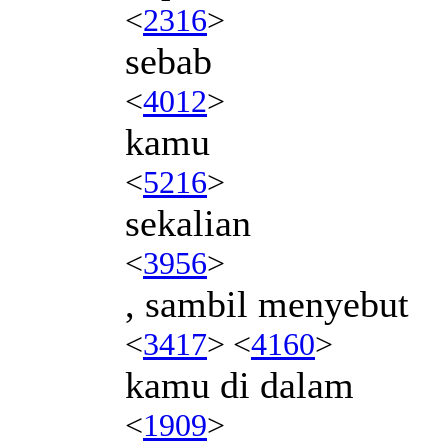
<
2316
>
sebab
<
4012
>
kamu
<
5216
>
sekalian
<
3956
>
, sambil menyebut
<
3417
> <
4160
>
kamu di dalam
<
1909
>