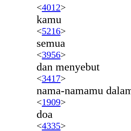
<
4012
>
kamu
<
5216
>
semua
<
3956
>
dan menyebut
<
3417
>
nama-namamu dala
<
1909
>
doa
<
4335
>