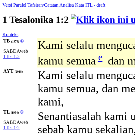
Versi Paralel
Tafsiran/Catatan
Analisa Kata
ITL - draft
1 Tesalonika 1:2
Konteks
TB
©
Kami selalu menguca
(1974)
SABDAweb
e
1Tes 1:2
kamu semua
dan m
AYT
Kami selalu menguca
(2018)
kamu semua, dan me
kami,
TL
©
Senantiasalah kami 
(1954)
SABDAweb
sebab kamu sekalian
1Tes 1:2