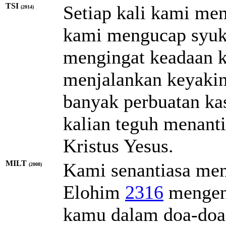
TSI
Setiap kali kami men
(2014)
kami mengucap syuku
mengingat keadaan k
menjalankan keyaki
banyak perbuatan kas
kalian teguh menant
Kristus Yesus.
MILT
Kami senantiasa me
(2008)
Elohim
2316
mengen
kamu dalam doa-doa