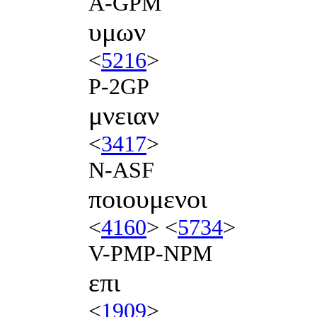
A-GPM
υμων
<
5216
>
P-2GP
μνειαν
<
3417
>
N-ASF
ποιουμενοι
<
4160
> <
5734
>
V-PMP-NPM
επι
<
1909
>