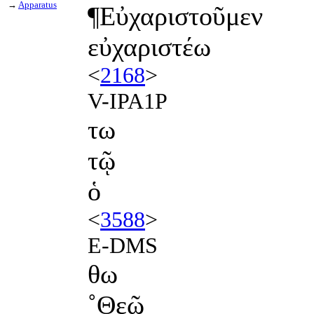
→
Apparatus
¶Εὐχαριστοῦμεν
εὐχαριστέω
<
2168
>
V-IPA1P
τω
τῷ
ὁ
<
3588
>
E-DMS
θω
˚Θεῷ