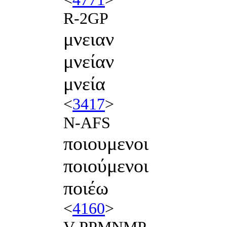
R-2GP
μνειαν
μνείαν
μνεία
<
3417
>
N-AFS
ποιουμενοι
ποιούμενοι
ποιέω
<
4160
>
V-PPMNMP