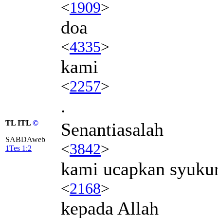
<
1909
>
doa
<
4335
>
kami
<
2257
>
.
TL ITL
©
Senantiasalah
SABDAweb
<
3842
>
1Tes 1:2
kami ucapkan syuku
<
2168
>
kepada Allah