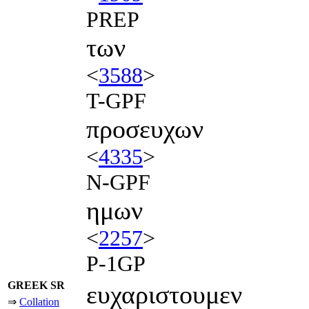
PREP
των
<
3588
>
T-GPF
προσευχων
<
4335
>
N-GPF
ημων
<
2257
>
P-1GP
GREEK SR
ευχαριστουμεν
⇒
Collation