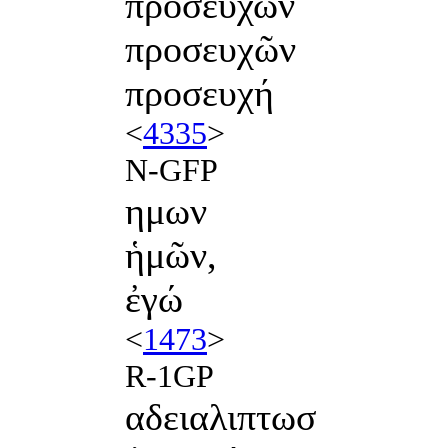
προσευχων
προσευχῶν
προσευχή
<
4335
>
N-GFP
ημων
ἡμῶν,
ἐγώ
<
1473
>
R-1GP
αδειαλιπτωσ