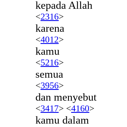
kepada Allah
<
2316
>
karena
<
4012
>
kamu
<
5216
>
semua
<
3956
>
dan menyebut
<
3417
> <
4160
>
kamu dalam