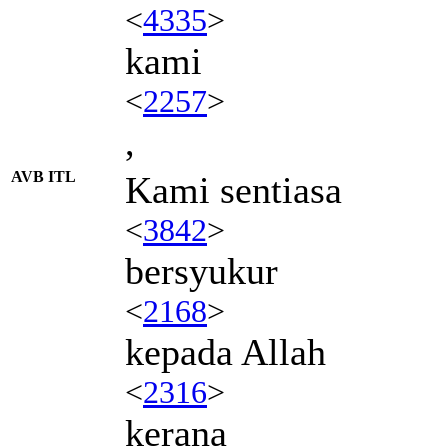
<
4335
>
kami
<
2257
>
,
AVB ITL
Kami sentiasa
<
3842
>
bersyukur
<
2168
>
kepada Allah
<
2316
>
kerana