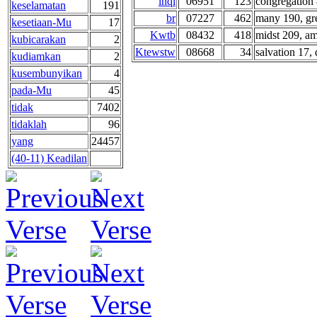
lhql
06951
123
congregation 
keselamatan
191
br
07227
462
many 190, gre
kesetiaan-Mu
17
Kwtb
08432
418
midst 209, am
kubicarakan
2
Ktewstw
08668
34
salvation 17, 
kudiamkan
2
kusembunyikan
4
pada-Mu
45
tidak
7402
tidaklah
96
yang
24457
(40-11) Keadilan