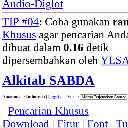
Audio-Diglot
TIP #04
: Coba gunakan
ra
Khusus
agar pencarian Anda 
dibuat dalam
0.16
detik
dipersembahkan oleh
YLS
Alkitab SABDA
Antarmuka :
Indonesia
|
Inggris
Versi :
Pencarian Khusus
Download
|
Fitur
|
Font
|
Tu