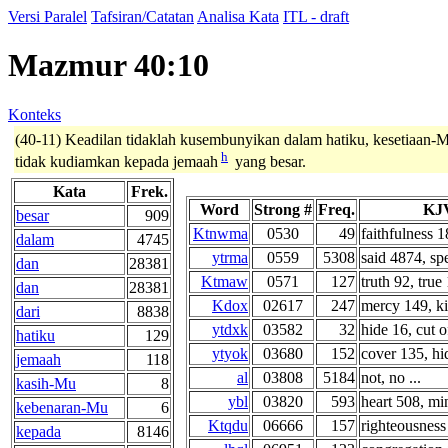
Versi Paralel
Tafsiran/Catatan
Analisa Kata
ITL - draft
Mazmur 40:10
Konteks
(40-11) Keadilan tidaklah kusembunyikan dalam hatiku, kesetiaan-
h
tidak kudiamkan kepada jemaah
yang besar.
Kata
Frek.
Word
Strong #
Freq.
KJV
besar
909
Ktnwma
0530
49
faithfulness 18
dalam
4745
ytrma
0559
5308
said 4874, spe
dan
28381
Ktmaw
0571
127
truth 92, true 
dan
28381
Kdox
02617
247
mercy 149, ki
dari
8838
ytdxk
03582
32
hide 16, cut of
hatiku
129
ytyok
03680
152
cover 135, hid
jemaah
118
al
03808
5184
not, no ...
kasih-Mu
8
ybl
03820
593
heart 508, min
kebenaran-Mu
6
Ktqdu
06666
157
righteousness 
kepada
8146