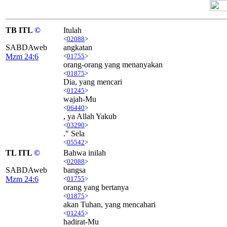
TB ITL
©
Itulah
<
02088
>
SABDAweb
angkatan
Mzm 24:6
<
01755
>
orang-orang yang menanyakan
<
01875
>
Dia, yang mencari
<
01245
>
wajah-Mu
<
06440
>
, ya Allah Yakub
<
03290
>
." Sela
<
05542
>
TL ITL
©
Bahwa inilah
<
02088
>
SABDAweb
bangsa
Mzm 24:6
<
01755
>
orang yang bertanya
<
01875
>
akan Tuhan, yang mencahari
<
01245
>
hadirat-Mu