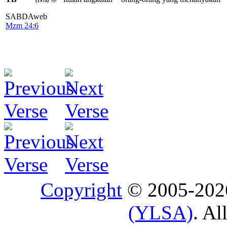
(1974)
SABDAweb
Mzm 24:6
Copyright
© 2005-20
(YLSA)
. Al