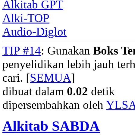
Alkitab GPT
Alki-TOP
Audio-Diglot
TIP #14
: Gunakan
Boks T
penyelidikan lebih jauh te
cari. [
SEMUA
]
dibuat dalam
0.02
detik
dipersembahkan oleh
YLS
Alkitab SABDA