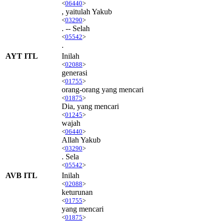
<
06440
>
, yaitulah Yakub
<
03290
>
. -- Selah
<
05542
>
.
AYT ITL
Inilah
<
02088
>
generasi
<
01755
>
orang-orang yang mencari
<
01875
>
Dia, yang mencari
<
01245
>
wajah
<
06440
>
Allah Yakub
<
03290
>
. Sela
<
05542
>
AVB ITL
Inilah
<
02088
>
keturunan
<
01755
>
yang mencari
<
01875
>