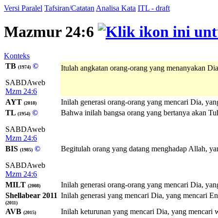
Versi Paralel
Tafsiran/Catatan
Analisa Kata
ITL - draft
Mazmur 24:6
Konteks
TB
©
Itulah angkatan orang-orang yang menanyakan Di
(1974)
SABDAweb
Mzm 24:6
AYT
Inilah generasi orang-orang yang mencari Dia, yan
(2018)
TL
©
Bahwa inilah bangsa orang yang bertanya akan Tuh
(1954)
SABDAweb
Mzm 24:6
BIS
©
Begitulah orang yang datang menghadap Allah, y
(1985)
SABDAweb
Mzm 24:6
MILT
Inilah generasi orang-orang yang mencari Dia, ya
(2008)
Shellabear 2011
Inilah generasi yang mencari Dia, yang mencari E
(2011)
AVB
Inilah keturunan yang mencari Dia, yang mencari
(2015)