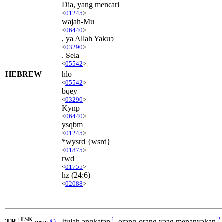
Dia, yang mencari
<
01245
>
wajah-Mu
<
06440
>
, ya Allah Yakub
<
03290
>
. Sela
<
05542
>
HEBREW
hlo
<
05542
>
bqey
<
03290
>
Kynp
<
06440
>
ysqbm
<
01245
>
*wysrd {wsrd}
<
01875
>
rwd
<
01755
>
hz
(24:6)
<
02088
>
+TSK
1
2
TB
©
Itulah angkatan
orang-orang yang menanyakan