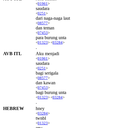
<
01961
>
saudara
<
0251
>
dari naga-naga laut
<
08577
>
dan teman
<
07453
>
para burung unta
<
01323
> <
03284
>
.
AVB ITL
Aku menjadi
<
01961
>
saudara
<
0251
>
bagi serigala
<
08577
>
dan kawan
<
07453
>
bagi burung unta
<
01323
> <
03284
>
.
HEBREW
hney
<
03284
>
twnbl
<
01323
>
erw