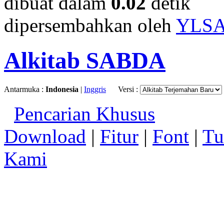
dibuat dalam
0.02
detik
dipersembahkan oleh
YLS
Alkitab SABDA
Antarmuka :
Indonesia
|
Inggris
Versi :
Pencarian Khusus
Download
|
Fitur
|
Font
|
Tu
Kami