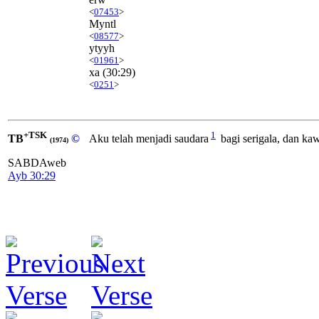
<
07453
>
Myntl
<
08577
>
ytyyh
<
01961
>
xa
(30:29)
<
0251
>
+TSK
1
TB
©
Aku telah menjadi saudara
bagi serigala, dan ka
(1974)
SABDAweb
Ayb 30:29