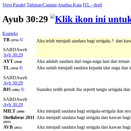
Versi Paralel
Tafsiran/Catatan
Analisa Kata
ITL - draft
Ayub 30:29
Konteks
TB
©
e
Aku telah menjadi saudara bagi serigala,
dan kawa
(1974)
SABDAweb
Ayb 30:29
AYT
Aku adalah saudara dari naga-naga laut dan teman 
(2018)
TL
©
Aku sudah menjadi saudara kepada ular naga dan t
(1954)
SABDAweb
Ayb 30:29
BIS
©
Suaraku sedih penuh iba seperti tangis serigala dan
(1985)
SABDAweb
Ayb 30:29
MILT
Aku menjadi saudara bagi serigala-serigala dan se
(2008)
Shellabear 2011
Aku menjadi saudara bagi serigala dan kawan bagi
(2011)
AVB
Aku menjadi saudara bagi serigala dan kawan bagi
(2015)