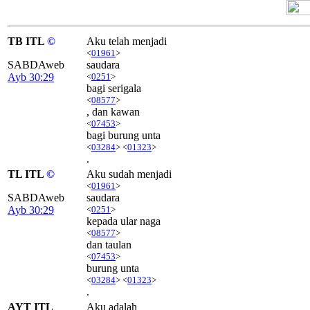
TB ITL
©
Aku telah menjadi
<
01961
>
SABDAweb
saudara
Ayb 30:29
<
0251
>
bagi serigala
<
08577
>
, dan kawan
<
07453
>
bagi burung unta
<
03284
> <
01323
>
.
TL ITL
©
Aku sudah menjadi
<
01961
>
SABDAweb
saudara
Ayb 30:29
<
0251
>
kepada ular naga
<
08577
>
dan taulan
<
07453
>
burung unta
<
03284
> <
01323
>
.
AYT ITL
Aku adalah