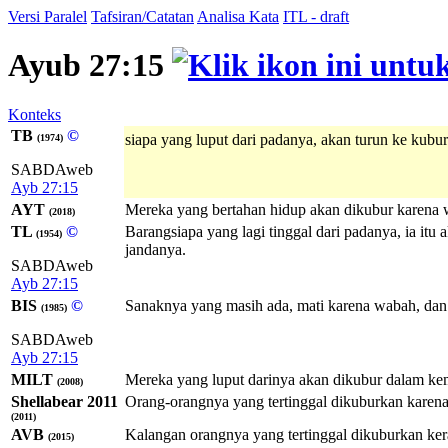
Versi Paralel
Tafsiran/Catatan
Analisa Kata
ITL - draft
Ayub 27:15
Konteks
TB
©
siapa yang luput dari padanya, akan turun ke kubur
(1974)
SABDAweb
Ayb 27:15
AYT
Mereka yang bertahan hidup akan dikubur karena w
(2018)
TL
©
Barangsiapa yang lagi tinggal dari padanya, ia itu 
(1954)
jandanya.
SABDAweb
Ayb 27:15
BIS
©
Sanaknya yang masih ada, mati karena wabah, dan
(1985)
SABDAweb
Ayb 27:15
MILT
Mereka yang luput darinya akan dikubur dalam kem
(2008)
Shellabear 2011
Orang-orangnya yang tertinggal dikuburkan karena
(2011)
AVB
Kalangan orangnya yang tertinggal dikuburkan ker
(2015)