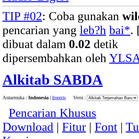
TIP #02
: Coba gunakan
wi
pencarian yang
leb?h
bai*
. 
dibuat dalam
0.02
detik
dipersembahkan oleh
YLS
Alkitab SABDA
Antarmuka :
Indonesia
|
Inggris
Versi :
Pencarian Khusus
Download
|
Fitur
|
Font
|
Tu