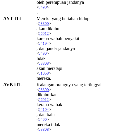
oleh perempuan jandanya
<
0490
>
.
AYT ITL
Mereka yang bertahan hidup
<
08300
>
akan dikubur
<
06912
>
karena wabah penyakit
<
04194
>
, dan janda-jandanya
<
0490
>
tidak
<
03808
>
akan meratapi
<
01058
>
mereka.
AVB ITL
Kalangan orangnya yang tertinggal
<
08300
>
dikuburkan
<
06912
>
kerana wabak
<
04194
>
, dan balu
<
0490
>
mereka tidak
<
03808
>