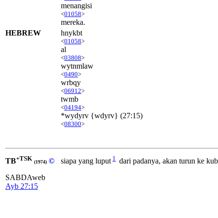
menangisi
<
01058
>
mereka.
HEBREW
hnykbt
<
01058
>
al
<
03808
>
wytnmlaw
<
0490
>
wrbqy
<
06912
>
twmb
<
04194
>
*wydyrv {wdyrv} (27:15)
<
08300
>
+TSK
1
TB
©
siapa yang luput
dari padanya, akan turun ke kub
(1974)
SABDAweb
Ayb 27:15