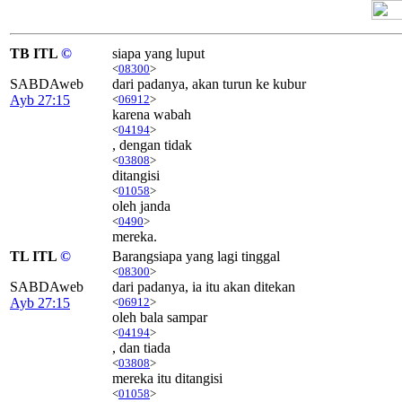
TB ITL
©
siapa yang luput
<
08300
>
SABDAweb
dari padanya, akan turun ke kubur
Ayb 27:15
<
06912
>
karena wabah
<
04194
>
, dengan tidak
<
03808
>
ditangisi
<
01058
>
oleh janda
<
0490
>
mereka.
TL ITL
©
Barangsiapa yang lagi tinggal
<
08300
>
SABDAweb
dari padanya, ia itu akan ditekan
Ayb 27:15
<
06912
>
oleh bala sampar
<
04194
>
, dan tiada
<
03808
>
mereka itu ditangisi
<
01058
>